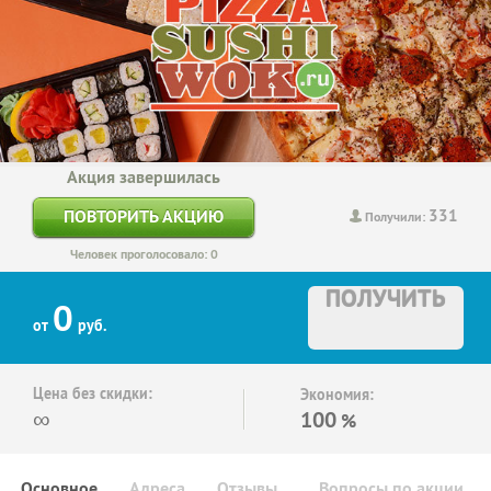
Акция завершилась
331
ПОВТОРИТЬ АКЦИЮ
Получили:
Человек проголосовало: 0
ПОЛУЧИТЬ
0
от
руб.
Цена без скидки:
Экономия:
∞
100
%
Основное
Адреса
Отзывы
Вопросы по акции