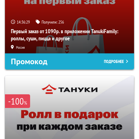
14:36:29
Получили:
256
Первый заказ от 1090р. в приложении TanukiFamily:
роллы, суши, пицца и другое
Россия
Промокод
ПОДРОБНЕЕ
-100
%