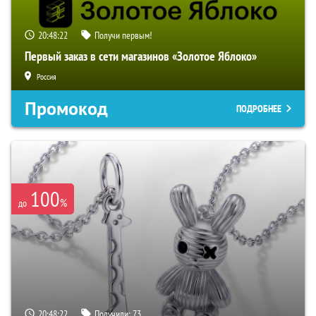
20:48:21
Получи первым!
Первый заказ в сети магазинов «Золотое Яблоко»
Россия
Промокод
ПОДРОБНЕЕ
100
%
до
20:48:21
Получили:
73