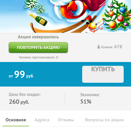
Акция завершилась
678
ПОВТОРИТЬ АКЦИЮ
Купили:
Человек проголосовало: 0
КУПИТЬ
99
от
руб.
Цена без скидки:
Экономия:
260
51%
руб.
Основное
Адреса
Отзывы
Вопросы по акции