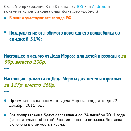
Скачайте приложение КупиКупона для
IOS
или
Android
и
покажите купон с экрана смартфона. Это удобно :)
В акции участвуют все города РФ
Поздравление от любимого новогоднего волшебника
со
скидкой 51%
:
Настоящее
письмо
от Деда Мороза для детей и взрослых
за
99р. вместо 200р.
----
Настоящая
грамота
от Деда Мороза для детей и взрослых
за 127р. вместо 260р.
----
Прием заявок на письмо от Деда Мороза продлится до 22
декабря 2011 года
Все поздравления будут отправлены до 24 декабря 2011 года
(включительно) «Почтой России» простым письмом. Доставка
включена в стоимость письма.