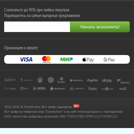
Сэкономьте до 90% при любых покупках
Подпишитесь на самые выгодные предложения
Принимаем к оплате:
2010-2026 © КупиКупон. Все права защищены.
Все права на товарный знак "КупиКупон" и на сайт www.kupikupon.ru принадлежат
OOO «Агентство цифровых решений» ИНН 7705523387, ОГРН 1127747063212