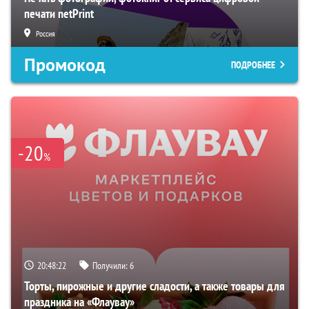
печати netPrint
Россия
Промокод
ПОДРОБНЕЕ
-20
%
20:48:21
Получили:
6
Торты, пирожные и другие сладости, а также товары для
праздника на «Флаувау»