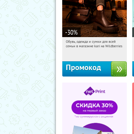
-30
%
Обувь, одежда и сумки для всей
22:43:12
Получили:
31
семьи в магазине kari на Wildberries
Россия
Промокод