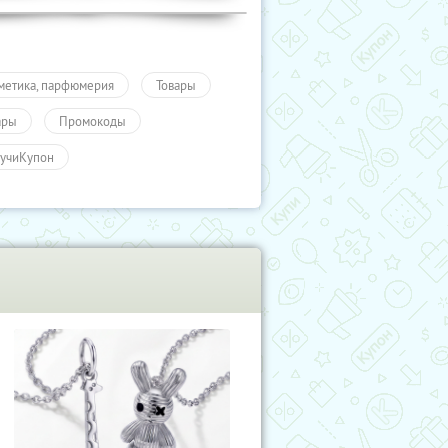
метика, парфюмерия
Товары
ары
Промокоды
учиКупон