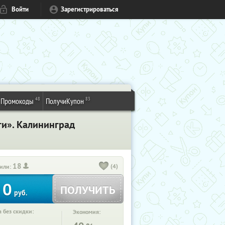
Войти
Зарегистрироваться
48
83
Промокоды
ПолучиКупон
ги». Калининград
18
(4)
или:
0
ПОЛУЧИТЬ
руб.
 без скидки:
Экономия: