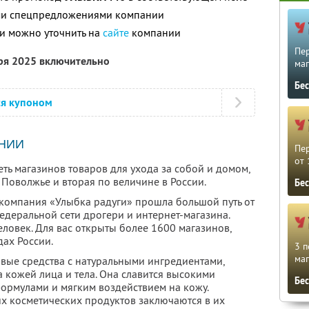
ими спецпредложениями компании
и можно уточнить на
сайте
компании
Пе
бря 2025 включительно
маг
Бе
ся купоном
НИИ
Пе
от 
ть магазинов товаров для ухода за собой и домом,
Поволжье и вторая по величине в России.
Бе
компания «Улыбка радуги» прошла большой путь от
едеральной сети дрогери и интернет-магазина.
ловек. Для вас открыты более 1600 магазинов,
ах России.
3 п
маг
овые средства с натуральными ингредиентами,
 кожей лица и тела. Она славится высокими
Бе
ормулами и мягким воздействием на кожу.
х косметических продуктов заключаются в их