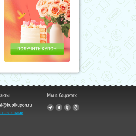
такты
Мы в Соцсетях
si@kupikupon.ru
аться с нами