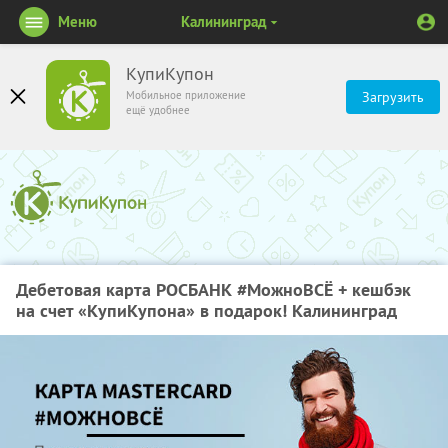
Меню
Калининград
КупиКупон
Мобильное приложение
Загрузить
ещё удобнее
Дебетовая карта РОСБАНК #МожноВСЁ + кешбэк
на счет «КупиКупона» в подарок! Калининград