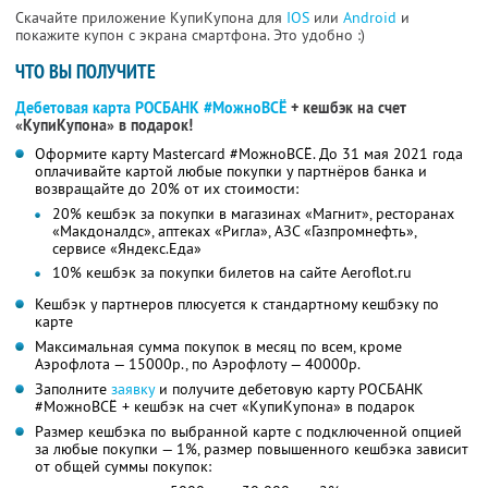
Скачайте приложение КупиКупона для
IOS
или
Android
и
покажите купон с экрана смартфона. Это удобно :)
ЧТО ВЫ ПОЛУЧИТЕ
Дебетовая карта РОСБАНК #МожноВСЁ
+ кешбэк на счет
«КупиКупона» в подарок!
Оформите карту Mastercard #МожноВСЁ. До 31 мая 2021 года
оплачивайте картой любые покупки у партнёров банка и
возвращайте до 20% от их стоимости:
20% кешбэк за покупки в магазинах «Магнит», ресторанах
«Макдоналдс», аптеках «Ригла», АЗС «Газпромнефть»,
сервисе «Яндекс.Еда»
10% кешбэк за покупки билетов на сайте Aeroflot.ru
Кешбэк у партнеров плюсуется к стандартному кешбэку по
карте
Максимальная сумма покупок в месяц по всем, кроме
Аэрофлота — 15000р., по Аэрофлоту — 40000р.
Заполните
заявку
и получите дебетовую карту РОСБАНК
#МожноВСЁ + кешбэк на счет «КупиКупона» в подарок
Размер кешбэка по выбранной карте с подключенной опцией
за любые покупки — 1%, размер повышенного кешбэка зависит
от общей суммы покупок: