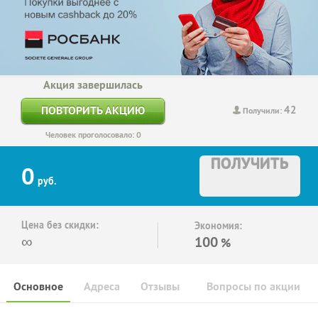
Акция завершилась
42
ПОВТОРИТЬ АКЦИЮ
Получили:
Человек проголосовало: 0
ПОЛУЧИТЬ
0
руб.
Цена без скидки:
Экономия:
∞
100
%
Основное
Адреса
Отзывы
Вопросы по акции