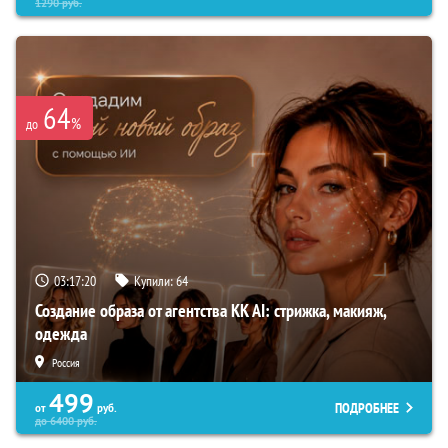
1290
руб.
64
%
до
03:17:19
Купили:
64
Создание образа от агентства KK AI: стрижка, макияж,
одежда
Россия
499
ПОДРОБНЕЕ
от
руб.
до
6400
руб.