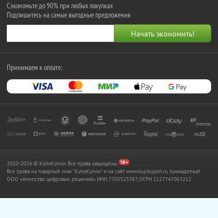
Сэкономьте до 90% при любых покупках
Подпишитесь на самые выгодные предложения
Принимаем к оплате:
2010-2026 © КупиКупон. Все права защищены.
Все права на товарный знак "КупиКупон" и на сайт www.kupikupon.ru принадлежат
OOO «Агентство цифровых решений» ИНН 7705523387, ОГРН 1127747063212