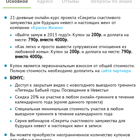
Основное
Адреса
Отзывы
Вопросы по акции
21-дневные онлайн-курс проекта «Секреты счастливого
замужества для будущих невест и настоящих жен» от
компании
«Краски Жизни»
«Выйти замуж в 2013 году!». Купон за
200р.
и доплата на
месте:
790р. вместо 4000р.
«Как легко и просто вывести супружеские отношения из
любовной комы». Купон за
200р.
и доплата на месте:
790р.
вместо 4000р.
Купон является первоначальным взносом от общей стоимости.
Полную стоимость необходимо доплатить на
сайте партнера
БОНУС:
Доступ к закрытым видео с новогоднего выездного тренинга
«Легенды Бабьей горы. Посвящение в Невесты»
Скидка 20% на участие в любом онлайн-тренинге в течение
календарного года (кроме данного проекта)
Специальная минимальная стоимость участия в любом
выездном тренинге в течение календарного года
Серия вебинаров «Секреты счастливого замужества для
будущих невест и настоящих жен» в записи
Вы можете приобрести неограниченное количество купонов
для себя и в подарок