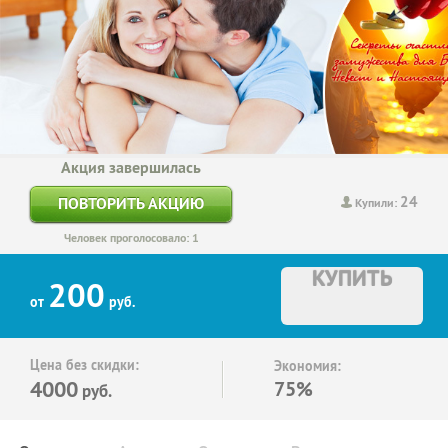
Акция завершилась
24
ПОВТОРИТЬ АКЦИЮ
Купили:
Человек проголосовало: 1
КУПИТЬ
200
от
руб.
Цена без скидки:
Экономия:
4000
75%
руб.