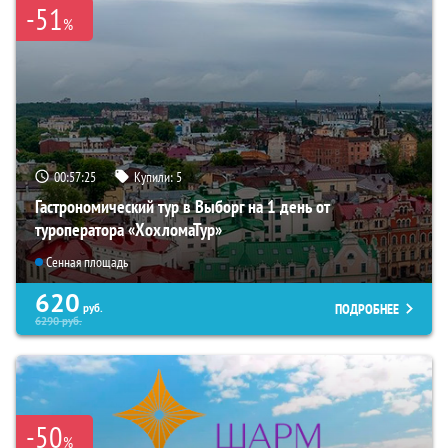
-51
%
00:57:23
Купили:
5
Гастрономический тур в Выборг на 1 день от
туроператора «ХохломаТур»
Сенная площадь
620
ПОДРОБНЕЕ
руб.
6290
руб.
-50
%