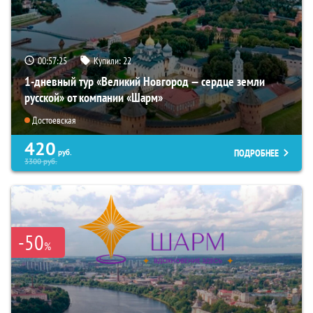
00:57:23
Купили:
22
1-дневный тур «Великий Новгород — сердце земли
русской» от компании «Шарм»
Достоевская
420
ПОДРОБНЕЕ
руб.
3300
руб.
-50
%