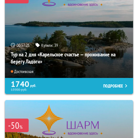
00:57:23
Купили:
39
Тур на 2 дня «Карельское счастье — проживание на
берегу Ладоги»
Достоевская
1740
ПОДРОБНЕЕ
руб.
13900
руб.
-50
%