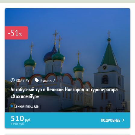
-51
%
00:57:23
Купили:
2
Автобусный тур в Великий Новгород от туроператора
«ХохломаТур»
Сенная площадь
510
ПОДРОБНЕЕ
руб.
5190
руб.