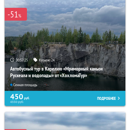
-51
%
00:57:23
Купили:
24
Автобусный тур в Карелию «Мраморный каньон
Рускеала и водопады» от «ХохломаТур»
Сенная площадь
450
ПОДРОБНЕЕ
руб.
4550
руб.