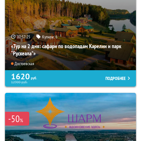
00:57:23
Купили:
6
«Тур на 2 дня: сафари по водопадам Карелии и парк
“Рускеала"»
Достоевская
1620
ПОДРОБНЕЕ
руб.
12900
руб.
-50
%