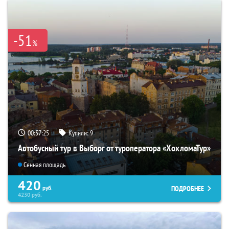
-51
%
00:57:23
Купили:
9
Автобусный тур в Выборг от туроператора «ХохломаТур»
Сенная площадь
420
ПОДРОБНЕЕ
руб.
4230
руб.