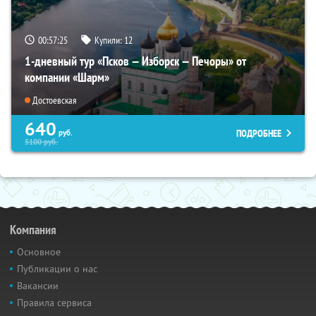
00:57:23
Купили:
12
1-дневный тур «Псков — Изборск — Печоры» от
компании «Шарм»
Достоевская
640
ПОДРОБНЕЕ
руб.
5100
руб.
Компания
Основное
Публикации о нас
Вакансии
Правила сервиса