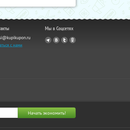
такты
Мы в Соцсетях
si@kupikupon.ru
аться с нами