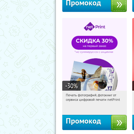
Промокод
-30
%
Печать фотографий, фотокниг от
23:51:36
Получили:
4
сервиса цифровой печати netPrint
Россия
Промокод