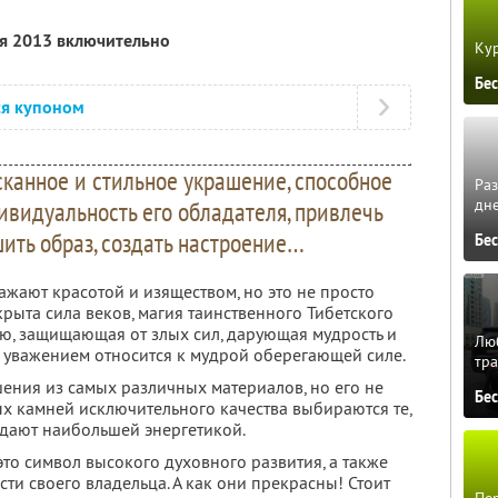
ля 2013 включительно
Кур
Бе
ся купоном
канное и стильное украшение, способное
Ра
дне
ивидуальность его обладателя, привлечь
ить образ, создать настроение…
Бе
жают красотой и изяществом, но это не просто
крыта сила веков, магия таинственного Тибетского
ию, защищающая от злых сил, дарующая мудрость и
Люб
 с уважением относится к мудрой оберегающей силе.
тра
ения из самых различных материалов, но его не
Бе
ных камней исключительного качества выбираются те,
дают наибольшей энергетикой.
это символ высокого духовного развития, а также
и своего владельца. А как они прекрасны! Стоит