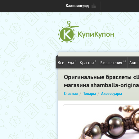
Калининград
6
1
24
Все
Еда
Красота
Развлечения
Авто
Оригинальные браслеты «Ш
магазина shamballa-origin
Главная
Товары
Аксессуары