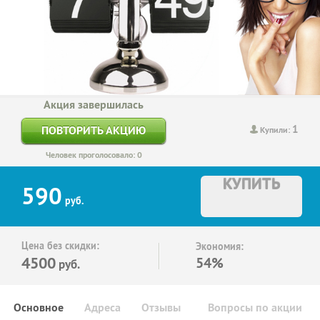
Акция завершилась
1
ПОВТОРИТЬ АКЦИЮ
Купили:
Человек проголосовало: 0
КУПИТЬ
590
руб.
Цена без скидки:
Экономия:
4500
54%
руб.
Основное
Адреса
Отзывы
Вопросы по акции