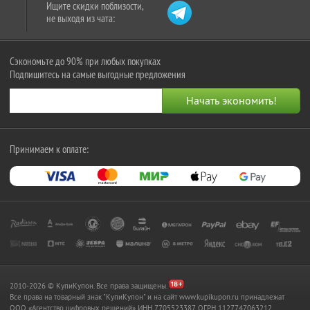
Ищите скидки поблизости,
не выходя из чата:
Сэкономьте до 90% при любых покупках
Подпишитесь на самые выгодные предложения
Принимаем к оплате:
2010-2026 © КупиКупон. Все права защищены.
Все права на товарный знак "КупиКупон" и на сайт www.kupikupon.ru принадлежат
OOO «Агентство цифровых решений» ИНН 7705523387, ОГРН 1127747063212