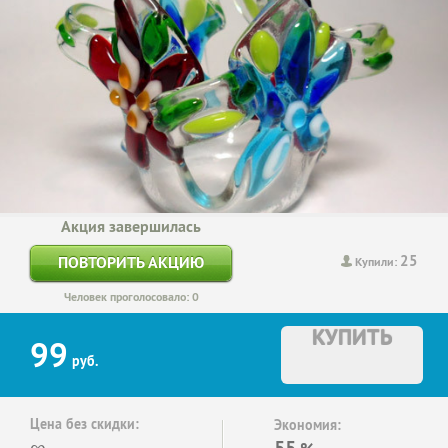
Акция завершилась
25
ПОВТОРИТЬ АКЦИЮ
Купили:
Человек проголосовало: 0
КУПИТЬ
99
руб.
Цена без скидки:
Экономия:
∞
55