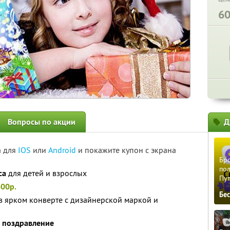
6
Вопросы по акции
Д
а для
IOS
или
Android
и покажите купон с экрана
Бро
пол
са
для детей и взрослых
Пу
00р.
Бе
в ярком конверте с дизайнерской маркой и
о поздравление