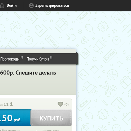
Войти
Зарегистрироваться
53
88
Промокоды
ПолучиКупон
 600р. Спешите делать
11
(0)
и:
150
КУПИТЬ
руб.
 без скидки: