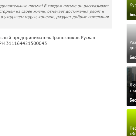
Кур
здравительные письма! В каждом письме он рассказывает
сторией из своей жизни, отмечает достижения ребят и
Бе
в уходящем году и, конечно, раздает добрые пожелания
льный предприниматель Трапезников Руслан
Ра
ГРН 311164421500043
дне
Бе
Люб
тра
Бе
Пер
«З