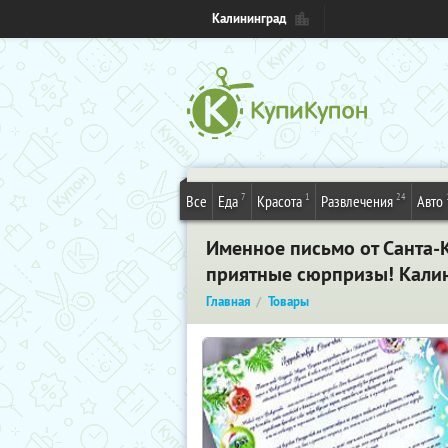
Калининград
7
1
24
Все
Еда
Красота
Развлечения
Авто
Именное письмо от Санта-К
приятные сюрпризы! Кали
Главная
Товары