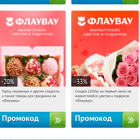
-20
%
-33
%
Торты, пирожные и другие сладости,
Скидка 1000р. на первый заказ на
18:34:16
Получили:
6
18:34:16
Получили:
18
а также товары для праздника на
маркетплейсе цветов и подарков
Россия
Россия
«Флаувау»
«Флаувау»
Промокод
Промокод