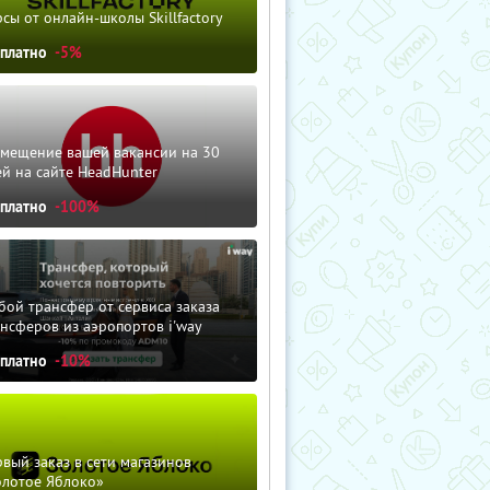
сы от онлайн-школы Skillfactory
сплатно
-5%
змещение вашей вакансии на 30
й на сайте HeadHunter
сплатно
-100%
ой трансфер от сервиса заказа
нсферов из аэропортов i'way
сплатно
-10%
вый заказ в сети магазинов
олотое Яблоко»