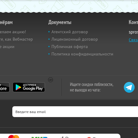
тнёрам
Документы
Кон
елаем акцию!
Агентский договор
spro
е, как Вебмастер
Лицензионный договор
Связ
е акции
Публичная оферта
Политика конфиденциальности
Ищите скидки поблизости,
не выходя из чата: