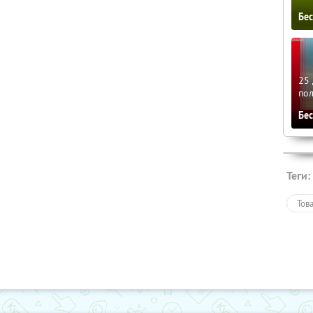
Бе
25 
по
Бе
Теги:
Тов