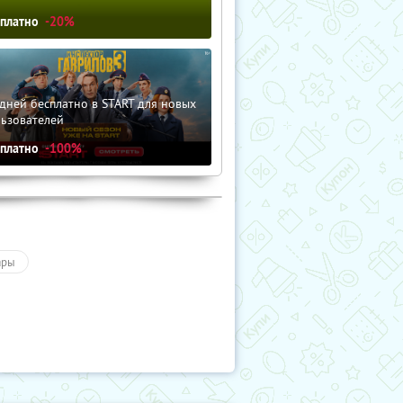
сплатно
-20%
дней бесплатно в START для новых
льзователей
сплатно
-100%
ары