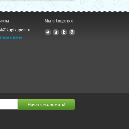
такты
Мы в Соцсетях
si@kupikupon.ru
аться с нами