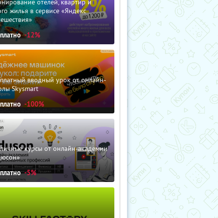
нирование отелей, квартир и
го жилья в сервисе «Яндекс
тешествия»
сплатно
-12%
сплатный вводный урок от онлайн-
олы Skysmart
сплатно
-100%
зличные курсы от онлайн-академии
дюсон»
сплатно
-5%