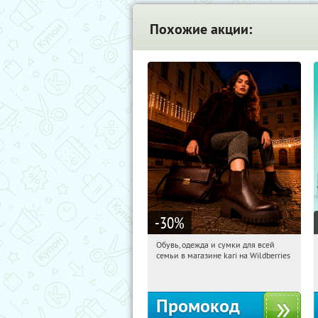
Похожие акции:
-30
%
Обувь, одежда и сумки для всей
18:34:16
Получили:
32
семьи в магазине kari на Wildberries
Россия
Промокод