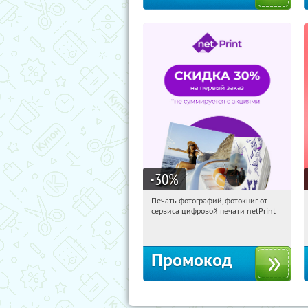
-30
%
Печать фотографий, фотокниг от
18:34:16
Получили:
4
сервиса цифровой печати netPrint
Россия
Промокод