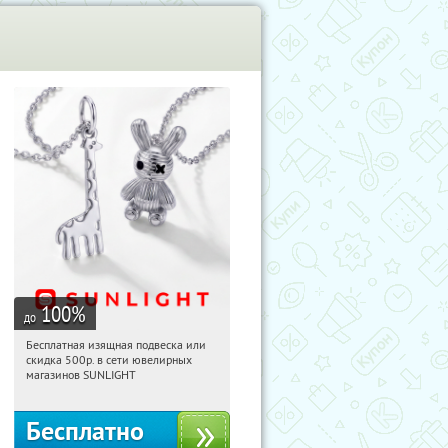
100
%
до
Бесплатная изящная подвеска или
18:34:16
Получили:
74
скидка 500р. в сети ювелирных
Россия
магазинов SUNLIGHT
Бесплатно