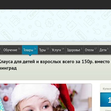
1
31
26
13
14
1
17
6
Обучение
Товары
Туры
Услуги
Здоровье
Отели
Дети
лауса для детей и взрослых всего за 150р. вместо
нинград
Купил
Цена