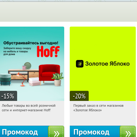
-15
%
-20
%
Любые товары во всей розничной
Первый заказ в сети магазинов
18:34:16
Получили:
83
18:34:16
Получи первым!
сети и интернет-магазине Hoff
«Золотое Яблоко»
Москва, 1-й Волоколамский проезд,
Россия
10с1
Промокод
Промокод