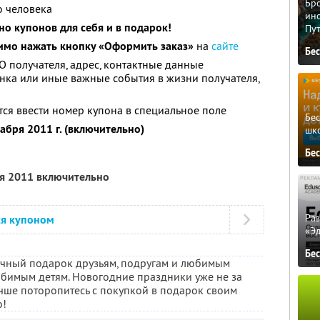
Бро
о человека
ино
но купонов для себя и в подарок!
Пу
имо нажать кнопку «Оформить заказ»
на
сайте
Бе
О получателя, адрес, контактные данные
нка или иные важные события в жизни получателя,
тся ввести номер купона в специальное поле
Бе
абря 2011 г. (включительно)
шк
Бе
ря 2011 включительно
Ра
ся купоном
«Э
Бе
личный подарок друзьям, подругам и любимым
юбимым детям. Новогодние праздники уже не за
лучше поторопитесь с покупкой в подарок своим
о!