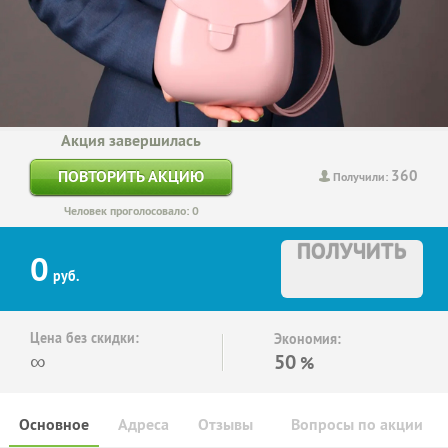
Акция завершилась
360
ПОВТОРИТЬ АКЦИЮ
Получили:
Человек проголосовало: 0
ПОЛУЧИТЬ
0
руб.
Цена без скидки:
Экономия:
∞
50
%
Основное
Адреса
Отзывы
Вопросы по акции