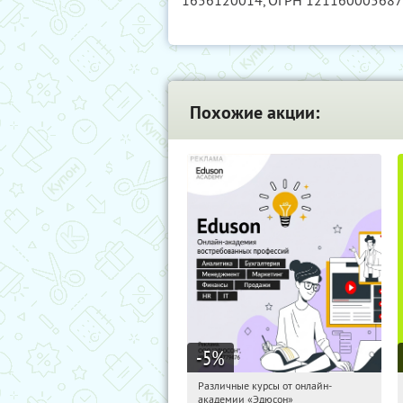
1656120014
, ОГРН 12116000568
Похожие акции:
-5
%
Различные курсы от онлайн-
12:37:19
Получили:
2
академии «Эдюсон»