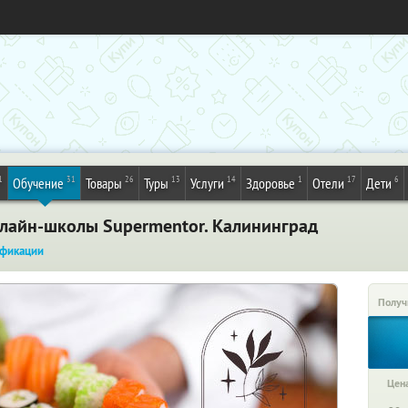
1
31
26
13
14
1
17
6
Обучение
Товары
Туры
Услуги
Здоровье
Отели
Дети
нлайн-школы Supermentor. Калининград
фикации
Получ
Цена