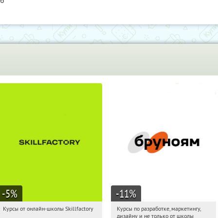
76
-5
%
-11
%
Курсы от онлайн-школы Skillfactory
Курсы по разработке, маркетингу,
12:37:19
Получи первым!
12:37:19
Получи первым!
дизайну и не только от школы