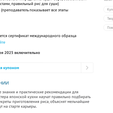
тами, правильный рис для суши)
е (преподаватель показывает все этапы
Кул
Тво
Пов
ется сертификат международного образца
Обу
йте
Обу
бря 2025 включительно
ся купоном
НИИ
е знания и практические рекомендации для
стера японской кухни научат правильно подбирать
екреты приготовления риса, объяснят мельчайшие
т на старте карьеры.