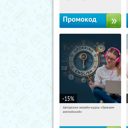
Россия
Промокод
-15
%
Авторские онлайн-курсы «Грокаем
12:37:19
Получили:
4
английский»
Россия