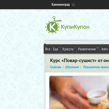
Калининград
7
1
24
Все
Еда
Красота
Развлечения
Авто
Курс «Повар-сушист» от о
Главная
Обучение
Повышение квали