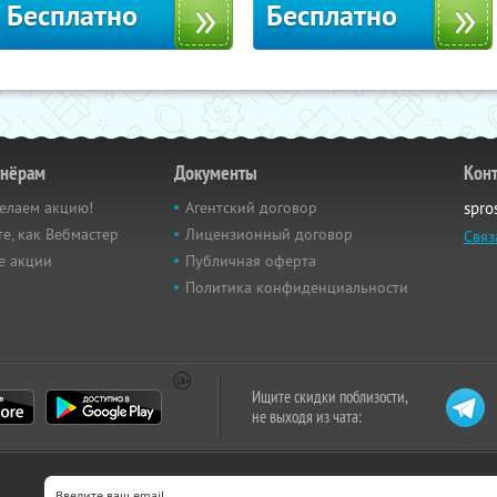
Бесплатно
Бесплатно
тнёрам
Документы
Кон
елаем акцию!
Агентский договор
spro
е, как Вебмастер
Лицензионный договор
Связ
е акции
Публичная оферта
Политика конфиденциальности
Ищите скидки поблизости,
не выходя из чата: