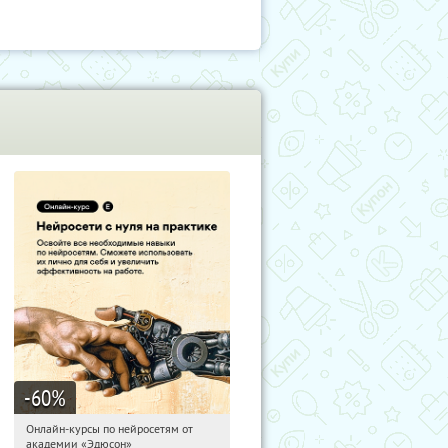
-60
%
Онлайн-курсы по нейросетям от
12:37:19
Получили:
7
академии «Эдюсон»