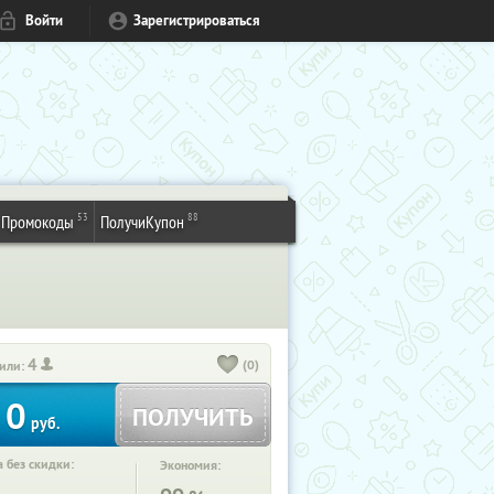
Войти
Зарегистрироваться
53
88
Промокоды
ПолучиКупон
4
(0)
или:
0
ПОЛУЧИТЬ
руб.
 без скидки:
Экономия: