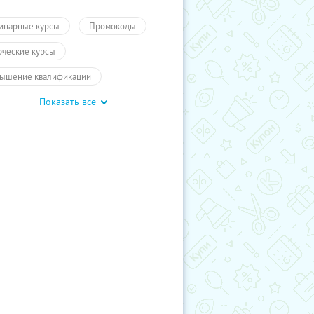
инарные курсы
Промокоды
рческие курсы
ышение квалификации
Показать все
чение
ПолучиКупон
чение
Обучение