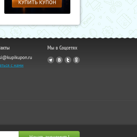
такты
Мы в Соцсетях
si@kupikupon.ru
аться с нами