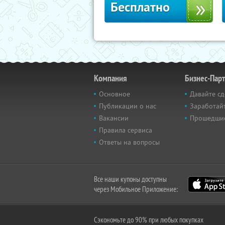
Бесплатно
Компания
Бизнес-Пар
Основное
Давайте сд
Публикации о нас
Заработайт
Вакансии
Прошедши
Правила сервиса
Ответы на вопросы
Все наши купоны доступны
через Мобильное Приложение:
Сэкономьте до 90% при любых покупках