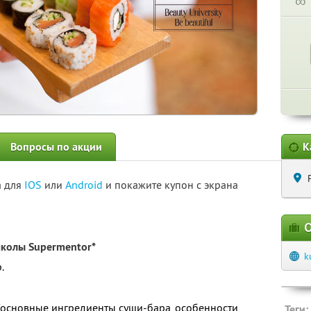
∞
Вопросы по акции
К
а для
IOS
или
Android
и покажите купон с экрана
О
колы Supermentor*
k
.
а (основные ингредиенты суши-бара, особенности
Теги: