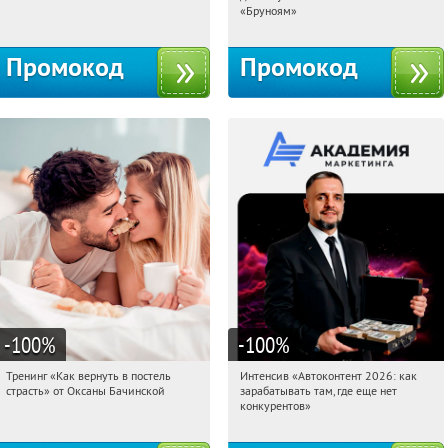
Россия
Россия
«Бруноям»
Промокод
Промокод
-100
%
-100
%
Тренинг «Как вернуть в постель
Интенсив «Автоконтент 2026: как
12:37:19
Получили:
16
12:37:19
Получили:
4
страсть» от Оксаны Бачинской
зарабатывать там, где еще нет
Россия
Россия
конкурентов»