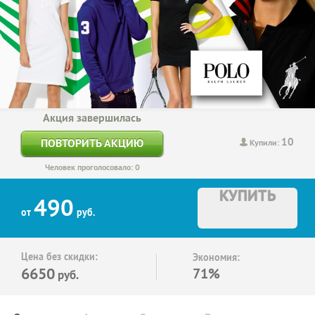
Акция завершилась
10
ПОВТОРИТЬ АКЦИЮ
Купили:
Человек проголосовало: 0
КУПИТЬ
490
от
руб.
Цена без скидки:
Экономия:
6650
71%
руб.