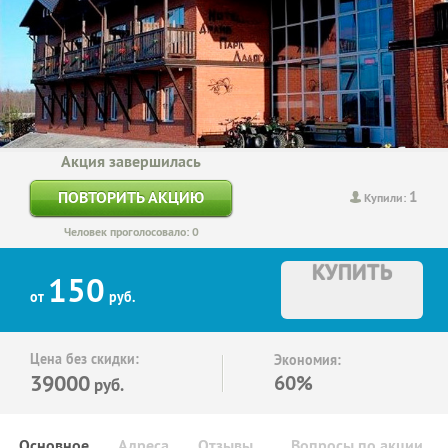
Акция завершилась
1
ПОВТОРИТЬ АКЦИЮ
Купили:
Человек проголосовало: 0
КУПИТЬ
150
от
руб.
Цена без скидки:
Экономия:
39000
60%
руб.
Основное
Адреса
Отзывы
Вопросы по акции