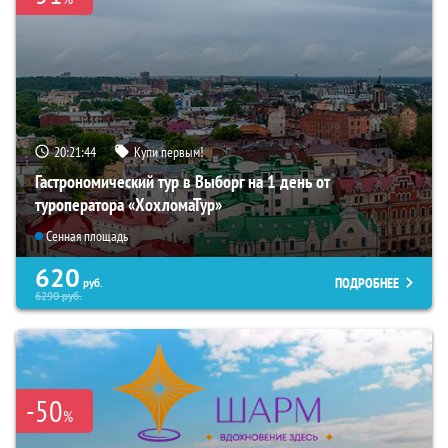
20:21:43
Купи первым!
Гастрономический тур в Выборг на 1 день от
туроператора «ХохломаТур»
Сенная площадь
620
ПОДРОБНЕЕ
руб.
6290
руб.
-50
%