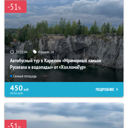
-51
%
20:21:43
Купили:
24
Автобусный тур в Карелию «Мраморный каньон
Рускеала и водопады» от «ХохломаТур»
Сенная площадь
450
ПОДРОБНЕЕ
руб.
4550
руб.
-51
%