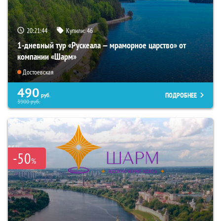
20:21:43
Купили:
46
1-дневный тур «Рускеала — мраморное царство» от
компании «Шарм»
Достоевская
490
ПОДРОБНЕЕ
руб.
3900
руб.
-50
%