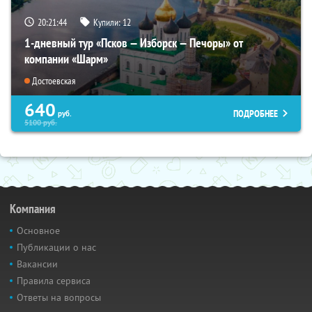
20:21:43
Купили:
12
1-дневный тур «Псков — Изборск — Печоры» от
компании «Шарм»
Достоевская
640
ПОДРОБНЕЕ
руб.
5100
руб.
Компания
Основное
Публикации о нас
Вакансии
Правила сервиса
Ответы на вопросы