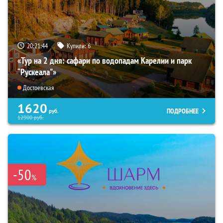
20:21:43
Купили:
6
«Тур на 2 дня: сафари по водопадам Карелии и парк
“Рускеала"»
Достоевская
1620
ПОДРОБНЕЕ
руб.
12900
руб.
-50
%