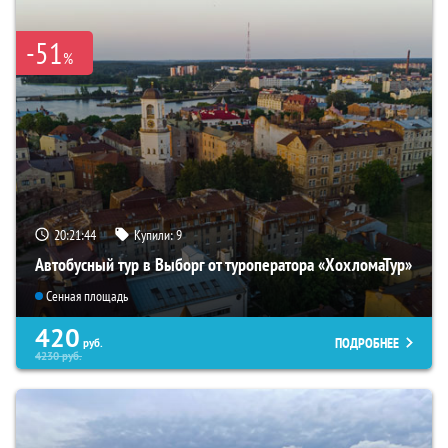
-51
%
20:21:43
Купили:
9
Автобусный тур в Выборг от туроператора «ХохломаТур»
Сенная площадь
420
ПОДРОБНЕЕ
руб.
4230
руб.