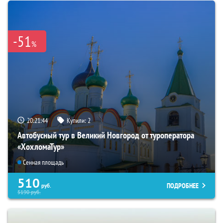
-51
%
20:21:43
Купили:
2
Автобусный тур в Великий Новгород от туроператора
«ХохломаТур»
Сенная площадь
510
ПОДРОБНЕЕ
руб.
5190
руб.