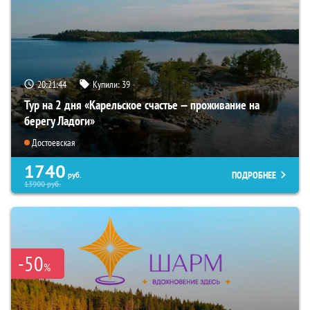
20:21:43
Купили:
39
Тур на 2 дня «Карельское счастье — проживание на
берегу Ладоги»
Достоевская
1740
ПОДРОБНЕЕ
руб.
13900
руб.
-50
%