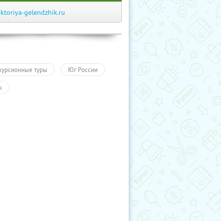
iktoriya-gelendzhik.ru
курсионные туры
Юг России
ы