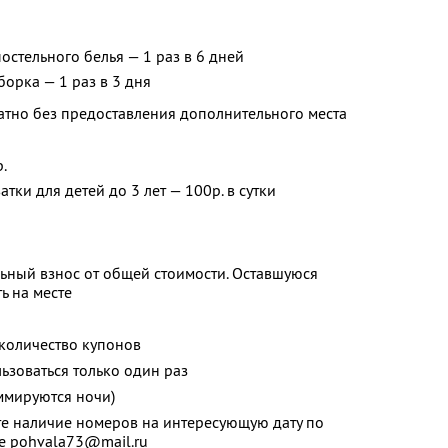
остельного белья — 1 раз в 6 дней
орка — 1 раз в 3 дня
атно без предоставления дополнительного места
.
тки для детей до 3 лет — 100р. в сутки
ьный взнос от общей стоимости. Оставшуюся
ь на месте
количество купонов
зоваться только один раз
ммируются ночи)
те наличие номеров на интересующую дату по
е pohvala73@mail.ru