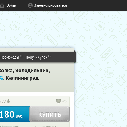
Войти
Зарегистрироваться
48
83
Промокоды
ПолучиКупон
ковка, холодильник,
0%
. Калининград
9
(0)
и:
180
КУПИТЬ
руб.
 без скидки: