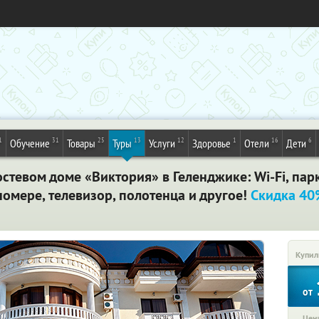
1
31
25
13
12
1
16
6
Обучение
Товары
Туры
Услуги
Здоровье
Отели
Дети
остевом доме «Виктория» в Геленджике: Wi-Fi, пар
номере, телевизор, полотенца и другое!
Скидка 4
Купил
от
Цена