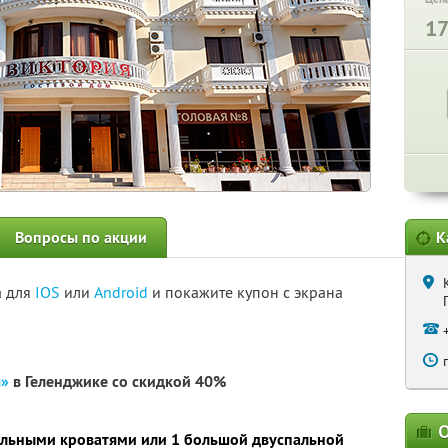
1
Вопросы по акции
К
а для
IOS
или
Android
и покажите купон с экрана
я»
в Геленджике
со скидкой 40%
О
альными кроватями или 1 большой двуспальной