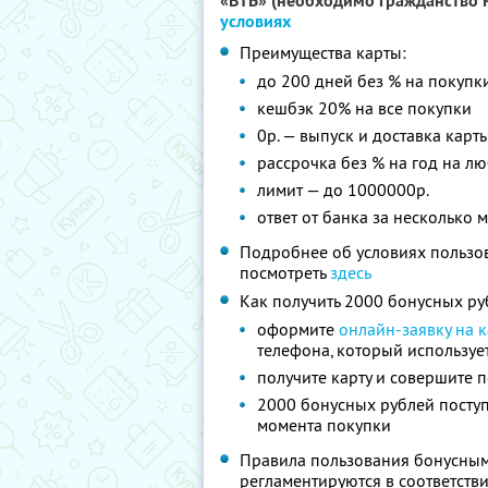
«ВТБ» (необходимо гражданство Р
условиях
Преимущества карты:
до 200 дней без % на покупк
кешбэк 20% на все покупки
0р. — выпуск и доставка карт
рассрочка без % на год на л
лимит — до 1000000р.
ответ от банка за несколько 
Подробнее об условиях пользо
посмотреть
здесь
Как получить 2000 бонусных ру
оформите
онлайн-заявку на к
телефона, который используе
получите карту и совершите п
2000 бонусных рублей поступ
момента покупки
Правила пользования бонусным
регламентируются в соответств