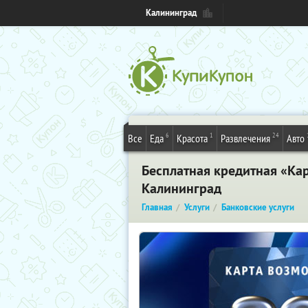
Калининград
6
1
24
Все
Еда
Красота
Развлечения
Авто
Бесплатная кредитная «Кар
Калининград
Главная
Услуги
Банковские услуги