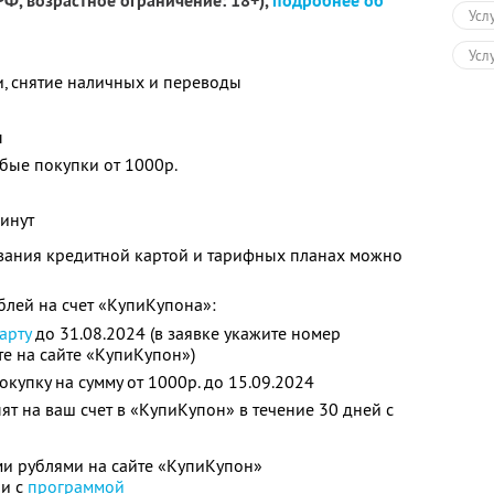
Ф, возрастное ограничение: 18+),
подробнее об
Усл
Усл
и, снятие наличных и переводы
ы
юбые покупки от 1000р.
минут
вания кредитной картой и тарифных планах можно
блей на счет «КупиКупона»:
арту
до 31.08.2024 (в заявке укажите номер
те на сайте «КупиКупон»)
окупку на сумму от 1000р. до 15.09.2024
ят на ваш счет в «КупиКупон» в течение 30 дней с
и рублями на сайте «КупиКупон»
ии с
программой