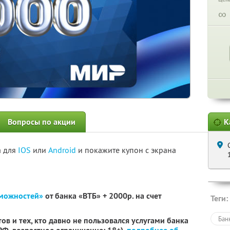
∞
Вопросы по акции
К
а для
IOS
или
Android
и покажите купон с экрана
зможностей»
от банка «ВТБ» + 2000р. на счет
Теги:
Бан
ов и тех, кто давно не пользовался услугами банка