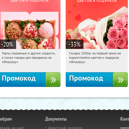
-20
%
-33
%
Торты, пирожные и другие сладости,
Скидка 1000р. на первый заказ на
14:07:13
Получили:
6
14:07:13
Получили:
18
а также товары для праздника на
маркетплейсе цветов и подарков
Россия
Россия
«Флаувау»
«Флаувау»
Промокод
Промокод
тнёрам
Документы
Кон
елаем акцию!
Агентский договор
spro