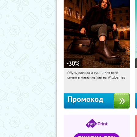
-30
%
Обувь, одежда и сумки для всей
14:07:13
Получили:
31
семьи в магазине kari на Wildberries
Россия
Промокод