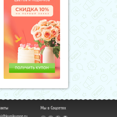
такты
Мы в Соцсетях
si@kupikupon.ru