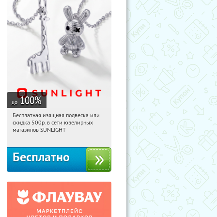
100
%
до
Бесплатная изящная подвеска или
14:07:13
Получили:
73
скидка 500р. в сети ювелирных
Россия
магазинов SUNLIGHT
Бесплатно