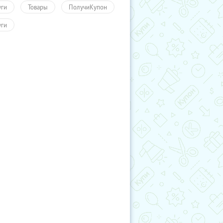
уги
Товары
ПолучиКупон
уги