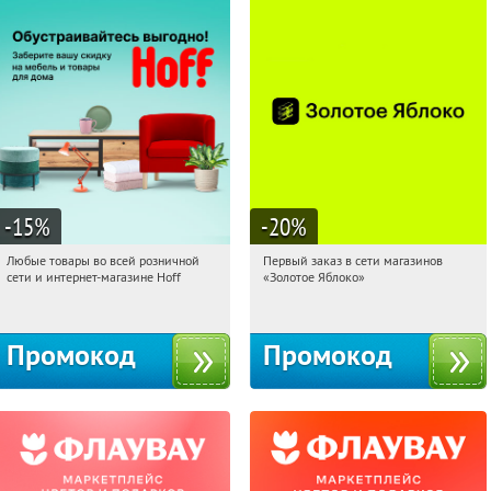
-15
%
-20
%
Любые товары во всей розничной
Первый заказ в сети магазинов
14:07:13
Получили:
83
14:07:13
Получи первым!
сети и интернет-магазине Hoff
«Золотое Яблоко»
Москва, 1-й Волоколамский проезд,
Россия
10с1
Промокод
Промокод