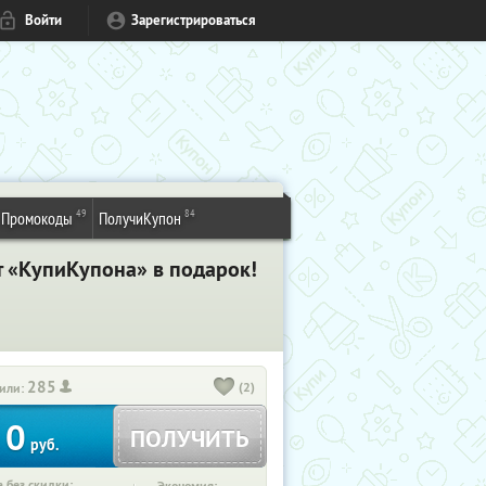
Войти
Зарегистрироваться
49
84
Промокоды
ПолучиКупон
т «КупиКупона» в подарок!
285
(2)
или:
0
ПОЛУЧИТЬ
руб.
 без скидки: