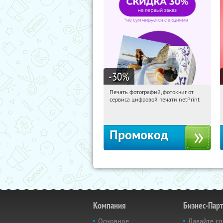
-30
%
Печать фотографий, фотокниг от
14:07:13
Получили:
4
сервиса цифровой печати netPrint
Россия
Промокод
Компания
Бизнес-Пар
Основное
Давайте сд