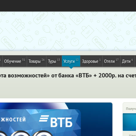
1
31
26
13
12
1
17
6
Обучение
Товары
Туры
Услуги
Здоровье
Отели
Дети
та возможностей» от банка «ВТБ» + 2000р. на сче
Получ
Цена