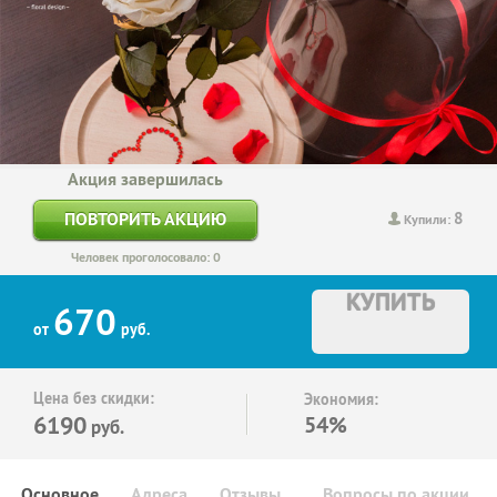
Акция завершилась
8
ПОВТОРИТЬ АКЦИЮ
Купили:
Человек проголосовало: 0
КУПИТЬ
670
от
руб.
Цена без скидки:
Экономия:
6190
54%
руб.
Основное
Адреса
Отзывы
Вопросы по акции