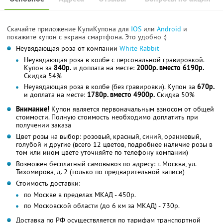
Скачайте приложение КупиКупона для
IOS
или
Android
и
покажите купон с экрана смартфона. Это удобно :)
Неувядающая роза от компании
White Rabbit
Неувядающая роза в колбе с персональной гравировкой.
Купон за
840р.
и доплата на месте:
2000р. вместо 6190р.
Скидка 54%
Неувядающая роза в колбе (без гравировки). Купон за
670р.
и доплата на месте:
1780р. вместо 4900р.
Скидка 50%
Внимание!
Купон является первоначальным взносом от общей
стоимости. Полную стоимость необходимо доплатить при
получении заказа
Цвет розы на выбор: розовый, красный, синий, оранжевый,
голубой и другие (всего 12 цветов, подробнее наличие розы в
том или ином цвете уточняйте по телефону компании)
Возможен бесплатный самовывоз по адресу: г. Москва, ул.
Тихомирова, д. 2 (только по предварительной записи)
Стоимость доставки:
по Москве в пределах МКАД - 450р.
по Московской области (до 6 км за МКАД) - 730р.
Доставка по РФ осуществляется по тарифам транспортной