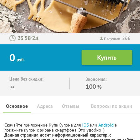
266
:
:
Получили:
0
руб.
Цена без скидки:
Экономия:
∞
100
%
Основное
Адреса
Отзывы
Вопросы по акции
Скачайте приложение КупиКупона для
IOS
или
Android
и
покажите купон с экрана смартфона. Это удобно :)
Данная страница носит информационный характер, с