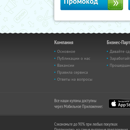
Промокод
Компания
Бизнес-Пар
Основное
Давайте сд
Публикации о нас
Заработайт
Вакансии
Прошедши
Правила сервиса
Ответы на вопросы
Все наши купоны доступны
через Мобильное Приложение:
Сэкономьте до 90% при любых покупках
Подпишитесь на самые выгодные предложения