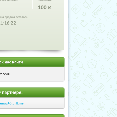
Экономия:
100
%
нца продаж осталось:
:
:
ак нас найти
Россия
 партнере:
amuz45.prfl.me