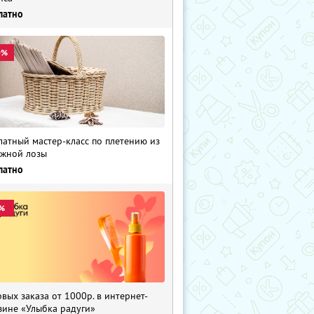
латно
0%
латный мастер-класс по плетению из
жной лозы
латно
%
рвых заказа от 1000р. в интернет-
зине «Улыбка радуги»