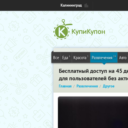
Калининград
6
1
24
Все
Еда
Красота
Развлечения
Авто
Бесплатный доступ на 45 дн
для пользователей без ак
Главная
Развлечения
Другое