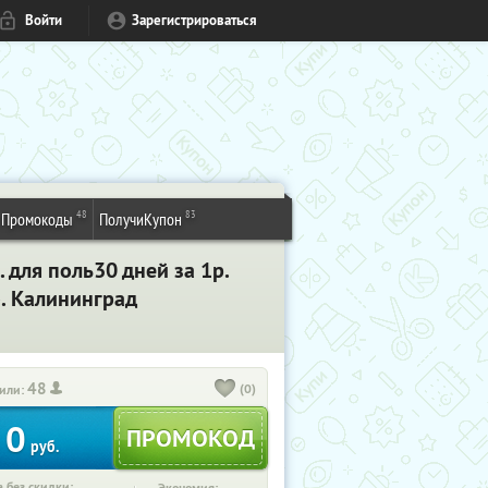
Войти
Зарегистрироваться
48
83
Промокоды
ПолучиКупон
 для поль30 дней за 1р.
. Калининград
48
(0)
или:
0
руб.
 без скидки: