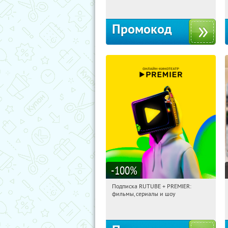
Промокод
-100
%
Подписка RUTUBE + PREMIER:
14:16:17
Получили:
3
фильмы, сериалы и шоу
Россия