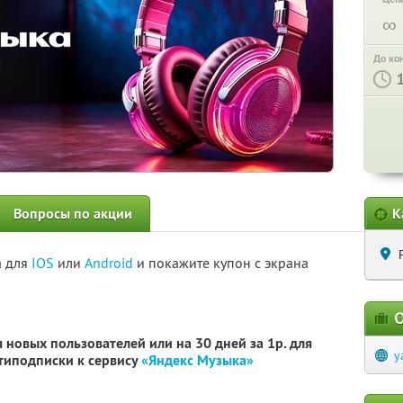
∞
До ко
Вопросы по акции
К
а для
IOS
или
Android
и покажите купон с экрана
О
 новых пользователей или на 30 дней за 1р. для
y
типодписки к сервису
«Яндекс Музыка»