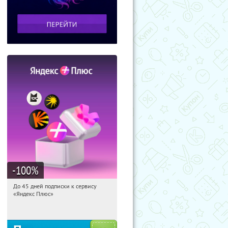
-100
%
До 45 дней подписки к сервису
14:16:17
Получили:
19
«Яндекс Плюс»
Россия