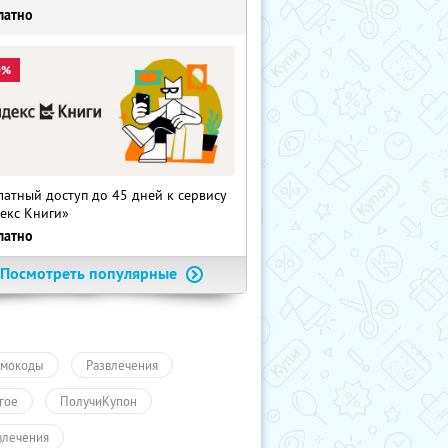
латно
0%
латный доступ до 45 дней к сервису
екс Книги»
латно
Посмотреть популярные
мокоды
Развлечения
гое
ПолучиКупон
влечения