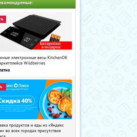
екомендуемые:
0%
нные электронные весы KitchenOK
аркетплейсе Wildberries
латно
%
авка продуктов и еды из «Яндекс
и» во всех городах присутствия
иса