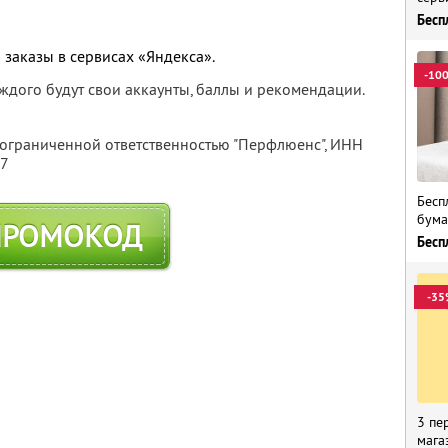
Бесп
 заказы в сервисах «Яндекса».
-10
каждого будут свои аккаунты, баллы и рекомендации.
 ограниченной ответственностью "Перфлюенс",
ИНН
57
Бесп
бума
ПРОМОКОД
Бесп
-35
3 пе
мага