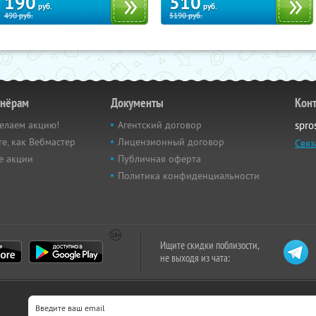
190
510
руб.
руб.
490
руб.
5190
руб.
тнёрам
Документы
Кон
елаем акцию!
Агентский договор
spro
е, как Вебмастер
Лицензионный договор
Связ
е акции
Публичная оферта
Политика конфиденциальности
Ищите скидки поблизости,
не выходя из чата: