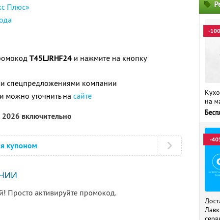
Р
кс Плюс»
ода
-10
промокод
T45LJRHF24
и нажмите на кнопку
ими спецпредложениями компании
Кухо
и можно уточнить на
сайте
на м
Бесп
а 2026 включительно
-40
ся купоном
НИИ
й! Просто активируйте промокод.
Дост
Лавк
серв