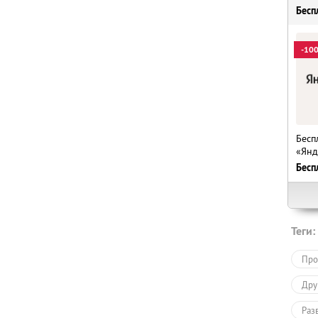
Бесп
-10
Бесп
«Янд
Бесп
Теги:
Про
Дру
Раз