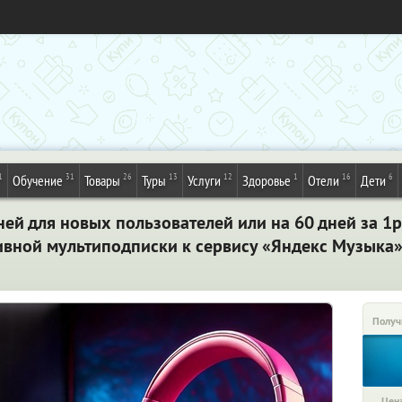
1
31
26
13
12
1
16
6
Обучение
Товары
Туры
Услуги
Здоровье
Отели
Дети
ей для новых пользователей или на 60 дней за 1р.
тивной мультиподписки к сервису «Яндекс Музыка»
Получ
Цена