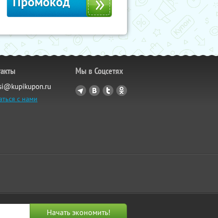
Промокод
такты
Мы в Соцсетях
si@kupikupon.ru
аться с нами