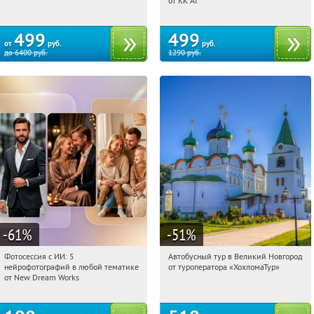
от KK AI
499
499
от
руб.
руб.
до
6400
руб.
1290
руб.
-61
%
-51
%
Фотосессия с ИИ: 5
Автобусный тур в Великий Новгород
14:16:17
Купили:
10
14:16:17
Купили:
2
нейрофотографий в любой тематике
от туроператора «ХохломаТур»
Сенная площадь
Россия
от New Dream Works