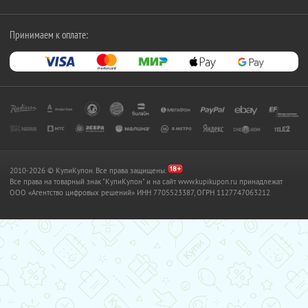
Принимаем к оплате:
2010-2026 © КупиКупон. Все права защищены.
Все права на товарный знак "КупиКупон" и на сайт www.kupikupon.ru принадлежат
OOO «Агентство цифровых решений» ИНН 7705523387, ОГРН 1127747063212