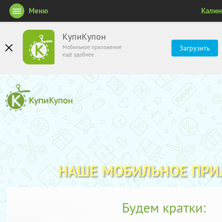
Меню
Калин
КупиКупон
Мобильное приложение
Загрузить
ещё удобнее
НАШЕ МОБИЛЬНОЕ ПР
Будем кратки: