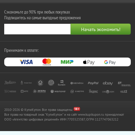
Сэкономьте до 90% при любых покупках
Подпишитесь на самые выгодные предложения
Принимаем к оплате:
2010-2026 © КупиКупон. Все права защищены.
Все права на товарный знак "КупиКупон" и на сайт www.kupikupon.ru принадлежат
OOO «Агентство цифровых решений» ИНН 7705523387, ОГРН 1127747063212