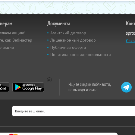
тнёрам
Документы
Кон
елаем акцию!
Агентский договор
spro
е, как Вебмастер
Лицензионный договор
Связ
е акции
Публичная оферта
Политика конфиденциальности
Ищите скидки поблизости,
не выходя из чата: