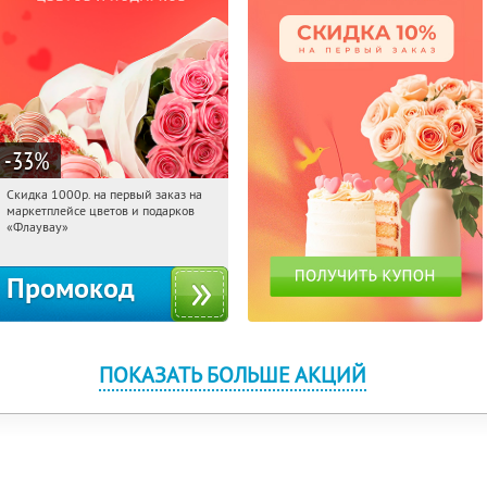
-33
%
Скидка 1000р. на первый заказ на
11:14:10
Получили:
18
маркетплейсе цветов и подарков
Россия
«Флаувау»
Промокод
ПОКАЗАТЬ БОЛЬШЕ АКЦИЙ