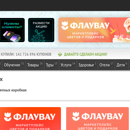
КУПИЛИ:
141 726 896
КУПОНОВ
ДАВАЙТЕ СДЕЛАЕМ АКЦИЮ!
1
31
26
13
14
1
17
6
Обучение
Товары
Туры
Услуги
Здоровье
Отели
Дети
х
ляпных коробках