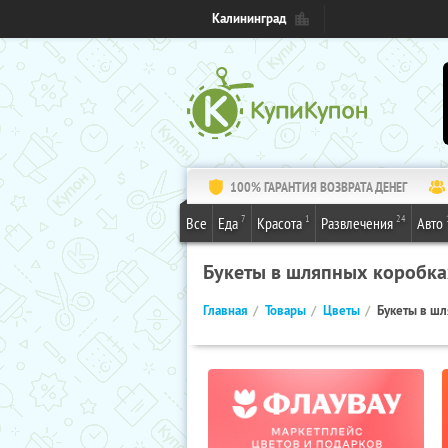
Калининград
100% ГАРАНТИЯ ВОЗВРАТА ДЕНЕГ
7
1
24
Все
Еда
Красота
Развлечения
Авто
Букеты в шляпных коробка
Главная
Товары
Цветы
Букеты в ш