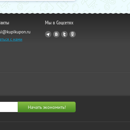
такты
Мы в Соцсетях
si@kupikupon.ru
аться с нами