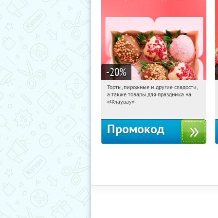
-20
%
Торты, пирожные и другие сладости,
11:14:10
Получили:
6
а также товары для праздника на
Россия
«Флаувау»
Промокод