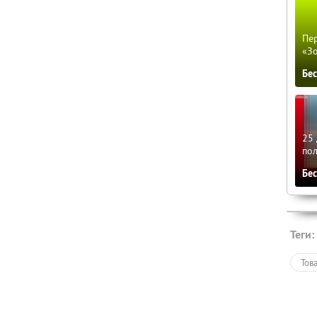
Пер
«З
Бе
25 
по
Бе
Теги:
Тов