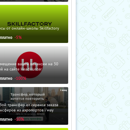
сы от онлайн-школы Skillfactory
сплатно
-5%
змещение вашей вакансии на 30
й на сайте HeadHunter
сплатно
-100%
ой трансфер от сервиса заказа
нсферов из аэропортов i'way
сплатно
-10%