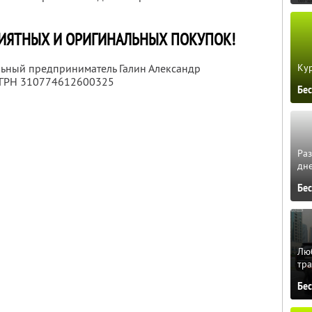
РИЯТНЫХ И ОРИГИНАЛЬНЫХ ПОКУПОК!
Кур
льный предприниматель Галин Александр
ОГРН 310774612600325
Бе
Ра
дне
Бе
Люб
тра
Бе