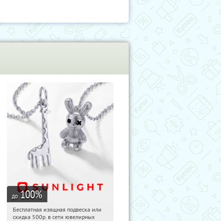
100
%
до
Бесплатная изящная подвеска или
12:37:32
Получили:
73
скидка 500р. в сети ювелирных