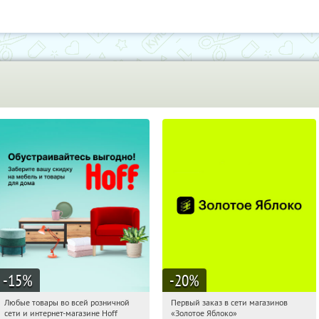
-15
%
-20
%
Любые товары во всей розничной
Первый заказ в сети магазинов
12:37:32
Получили:
83
12:37:32
Получи первым!
сети и интернет-магазине Hoff
«Золотое Яблоко»