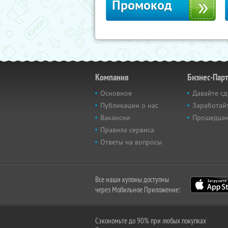
Промокод
Компания
Бизнес-Пар
Основное
Давайте сд
Публикации о нас
Заработайт
Вакансии
Прошедши
Правила сервиса
Ответы на вопросы
Все наши купоны доступны
через Мобильное Приложение:
Сэкономьте до 90% при любых покупках