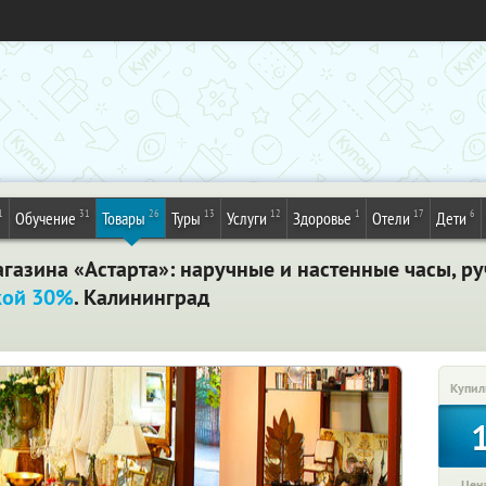
1
31
26
13
12
1
17
6
Обучение
Товары
Туры
Услуги
Здоровье
Отели
Дети
газина «Астарта»: наручные и настенные часы, ру
кой 30%
. Калининград
Купил
Цена