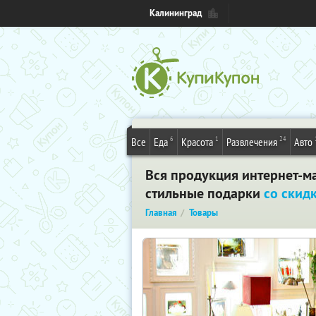
Калининград
6
1
24
Все
Еда
Красота
Развлечения
Авто
Вся продукция интернет-ма
стильные подарки
со скид
Главная
Товары