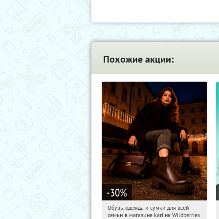
Похожие акции:
-30
%
Обувь, одежда и сумки для всей
12:37:32
Получили:
31
семьи в магазине kari на Wildberries