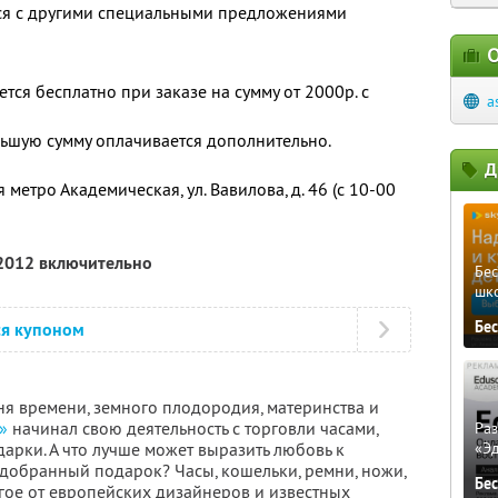
тся с другими специальными предложениями
О
ся бесплатно при заказе на сумму от 2000р. с
a
ьшую сумму оплачивается дополнительно.
Д
метро Академическая, ул. Вавилова, д. 46 (с 10-00
 2012 включительно
Бе
шк
Бе
ся купоном
ня времени, земного плодородия, материнства и
»
начинал свою деятельность с торговли часами,
Ра
арки. А что лучше может выразить любовь к
«Э
добранный подарок? Часы, кошельки, ремни, ножи,
Бе
гое от европейских дизайнеров и известных