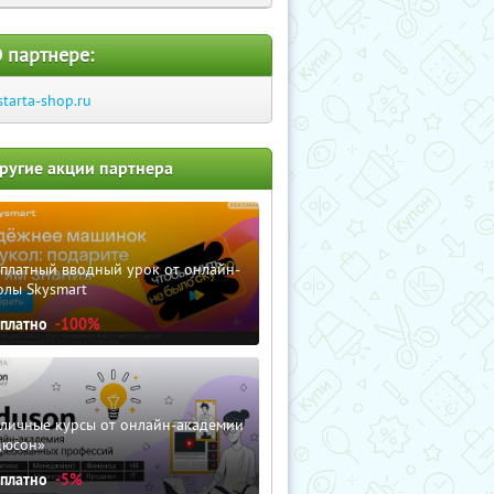
 партнере:
starta-shop.ru
ругие акции партнера
сплатный вводный урок от онлайн-
олы Skysmart
сплатно
-100%
зличные курсы от онлайн-академии
дюсон»
сплатно
-5%