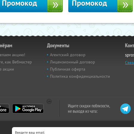
Промокод
Промокод
тнёрам
Документы
Кон
елаем акцию!
Агентский договор
spro
е, как Вебмастер
Лицензионный договор
Связ
е акции
Публичная оферта
Политика конфиденциальности
Ищите скидки поблизости,
не выходя из чата: