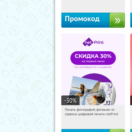
Россия
Промокод
-30
%
Печать фотографий, фотокниг от
12:37:32
Получили:
4
сервиса цифровой печати netPrint
Россия