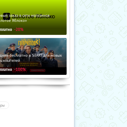
вый заказ в сети магазинов
олотое Яблоко»
сплатно
-20%
дней бесплатно в START для новых
льзователей
сплатно
-100%
ары