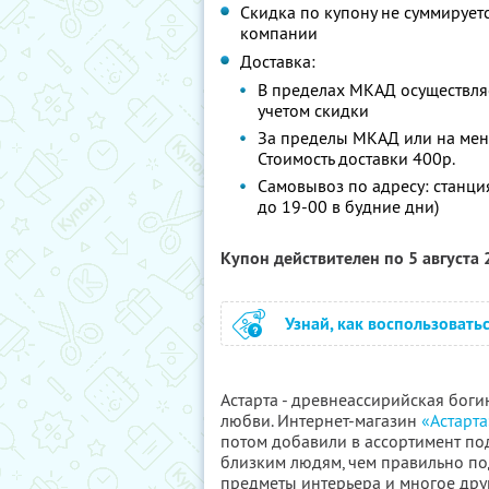
Скидка по купону не суммируе
компании
Доставка:
В пределах МКАД осуществляет
учетом скидки
За пределы МКАД или на мен
Стоимость доставки 400р.
Самовывоз по адресу: станция 
до 19-00 в будние дни)
Купон действителен по 5 августа
Узнай, как воспользовать
Астарта - древнеассирийская боги
любви. Интернет-магазин
«Астарта
потом добавили в ассортимент под
близким людям, чем правильно по
предметы интерьера и многое дру