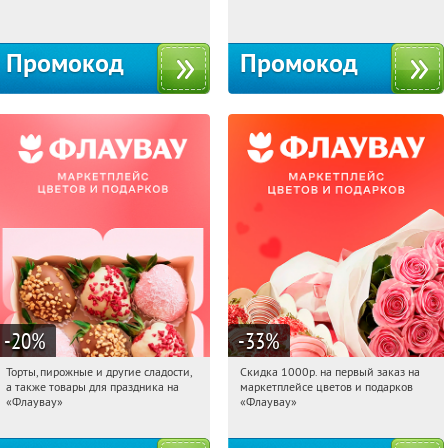
Москва, 1-й Волоколамский проезд,
Россия
10с1
Промокод
Промокод
-20
%
-33
%
Торты, пирожные и другие сладости,
Скидка 1000р. на первый заказ на
12:37:32
Получили:
6
12:37:32
Получили:
18
а также товары для праздника на
маркетплейсе цветов и подарков
Россия
Россия
«Флаувау»
«Флаувау»