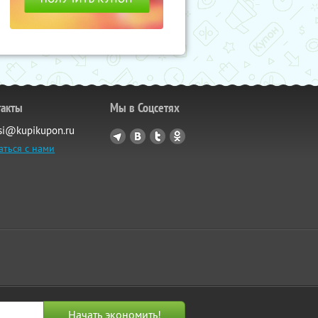
такты
Мы в Соцсетях
si@kupikupon.ru
аться с нами