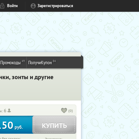
Войти
Зарегистрироваться
49
84
Промокоды
ПолучиКупон
чки, зонты и другие
6
(0)
и:
150
КУПИТЬ
руб.
 без скидки: