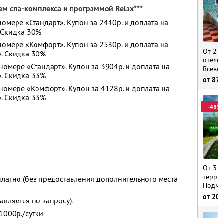
м спа-комплекса и программой Relax***
номере «Стандарт». Купон за 2440р. и доплата на
. Скидка 30%
 номере «Комфорт». Купон за 2580р. и доплата на
От 2
р. Скидка 30%
отел
номере «Стандарт». Купон за 3904р. и доплата на
Всев
р. Скидка 33%
от
8
 номере «Комфорт». Купон за 4128р. и доплата на
р. Скидка 33%
-48
От 3
терр
платно (без предоставления дополнительного места
Подм
от
2
вляется по запросу):
1000р./сутки