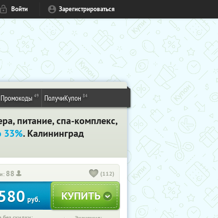
Войти
Зарегистрироваться
49
84
Промокоды
ПолучиКупон
ра, питание, спа-комплекс,
о 33%
. Калининград
88
(112)
и:
580
руб.
 без скидки: