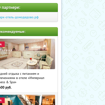
 партнере:
арк-отель-домодедово.рф
екомендуемые:
%
 дней отдыха с питанием и
лечениями в отеле «Империал
ness & Spa»
600
руб.
%