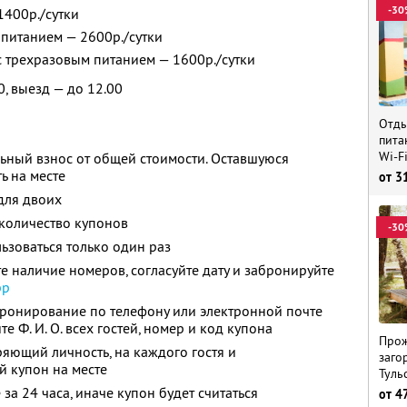
-30
1400р./сутки
 питанием — 2600р./сутки
 с трехразовым питанием — 1600р./сутки
0, выезд — до 12.00
Отды
пита
Wi-F
ьный взнос от общей стоимости. Оставшуюся
ь на месте
от
3
для двоих
количество купонов
-30
зоваться только один раз
е наличие номеров, согласуйте дату и забронируйте
pp
бронирование по телефону или электронной почте
ите
Ф. И. О.
всех гостей, номер и код купона
Прож
ряющий личность, на каждого гостя и
заго
й купон на месте
Туль
за 24 часа, иначе купон будет считаться
от
4