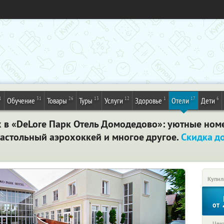
1
31
26
13
12
1
17
6
Обучение
Товары
Туры
Услуги
Здоровье
Отели
Дети
х в «DeLore Парк Отель Домодедово»: уютные номе
настольный аэрохоккей и многое другое.
Скидка д
Купил
от
Цена