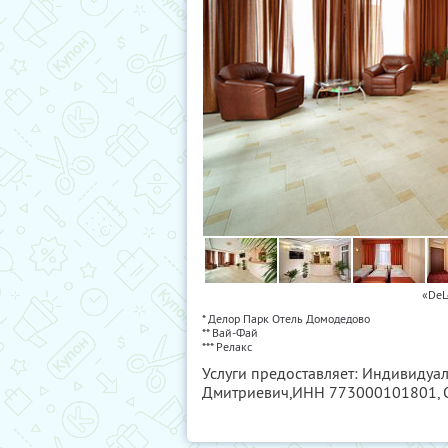
«DeL
* Делор Парк Отель Домодедово
** Вай-Фай
*** Релакс
Услуги предоставляет: Индивиду
Дмитриевич,
ИНН 773000101801
,