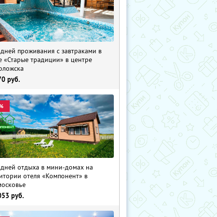
 дней проживания с завтраками в
е «Старые традиции» в центре
оложска
70
руб.
%
 дней отдыха в мини-домах на
итории отеля «Компонент» в
осковье
053
руб.