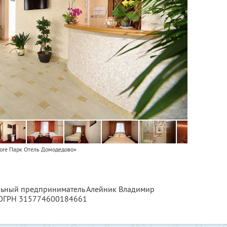
ore Парк Отель Домодедово»
альный предприниматель Алейник Владимир
 ОГРН 315774600184661