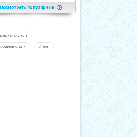
Посмотреть популярные
ковская область
ородный отдых
Отели