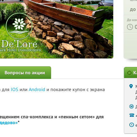
до
До ко
Вопросы по акции
К
а для
IOS
или
Android
и покажите купон с экрана
сещением спа-комплекса и «пенным сетом» для
одедово»
*