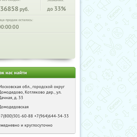
Экономия:
36858
33%
до
руб.
нца продаж осталось:
:
:
ак нас найти
Московская обл., городской округ
Домодедово, Котляково дер., ул.
Дачная, д. 33
Домодедовская
+7(800)301-60-88 +7(964)644-34-33
ежедневно и круглосуточно