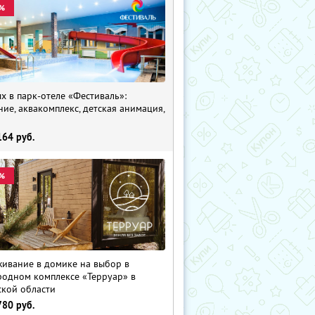
%
х в парк-отеле «Фестиваль»:
ние, аквакомплекс, детская анимация,
i
164
руб.
%
ивание в домике на выбор в
родном комплексе «Терруар» в
ской области
780
руб.