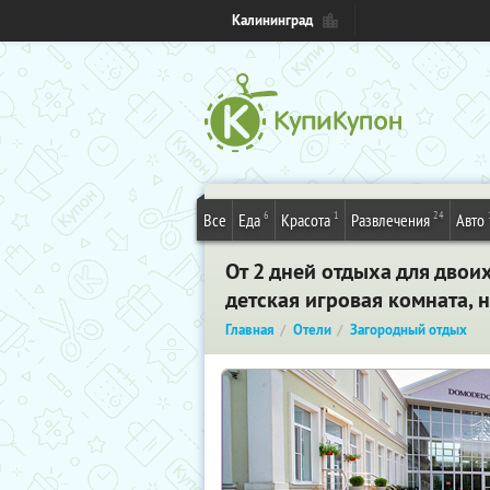
Калининград
6
1
24
Все
Еда
Красота
Развлечения
Авто
От 2 дней отдыха для двои
детская игровая комната, 
Главная
Отели
Загородный отдых