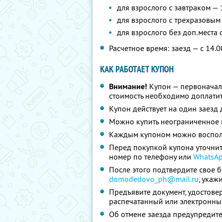
для взрослого с завтраком — 
для взрослого с трехразовым
для взрослого без доп.места
Расчетное время: заезд — с 14.0
КАК РАБОТАЕТ КУПОН
Внимание!
Купон — первоначал
стоимость необходимо доплатит
Купон действует на один заезд 
Можно купить неограниченное 
Каждым купоном можно восполь
Перед покупкой купона уточнит
номер по телефону или
WhatsA
После этого подтвердите свое 
domodedovo_ph@mail.ru
,
укаж
Предъявите документ, удостове
распечатанный или электронны
Об отмене заезда предупредите 