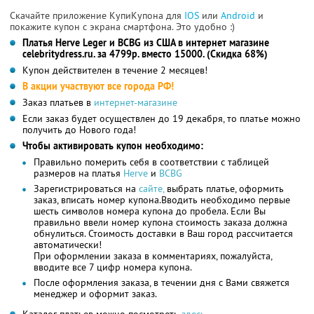
Скачайте приложение КупиКупона для
IOS
или
Android
и
покажите купон с экрана смартфона. Это удобно :)
Платья Herve Leger и BCBG из США в интернет магазине
celebritydress.ru. за 4799р. вместо 15000. (Скидка 68%)
Купон действителен в течение 2 месяцев!
В акции участвуют все города РФ!
Заказ платьев в
интернет-магазине
Если заказ будет осуществлен до 19 декабря, то платье можно
получить до Нового года!
Чтобы активировать купон необходимо:
Правильно померить себя в соответствии с таблицей
размеров на платья
Herve
и
BCBG
Зарегистрироваться на
сайте,
выбрать платье, оформить
заказ, вписать номер купона.Вводить необходимо первые
шесть символов номера купона до пробела. Если Вы
правильно ввели номер купона стоимость заказа должна
обнулиться. Стоимость доставки в Ваш город рассчитается
автоматически!
При оформлении заказа в комментариях, пожалуйста,
вводите все 7 цифр номера купона.
После оформления заказа, в течении дня с Вами свяжется
менеджер и оформит заказ.
Каталог платьев можно посмотреть
здесь