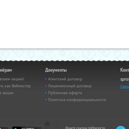
тнёрам
Документы
Кон
елаем акцию!
Агентский договор
spro
е, как Вебмастер
Лицензионный договор
Связ
е акции
Публичная оферта
Политика конфиденциальности
Ищите скидки поблизости,