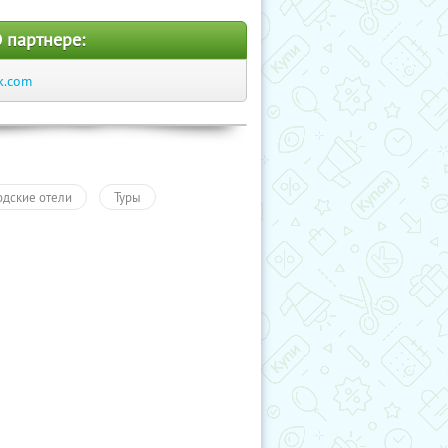
 партнере:
k.com
одские отели
Туры