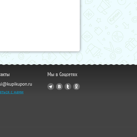
такты
Мы в Соцсетях
si@kupikupon.ru
аться с нами