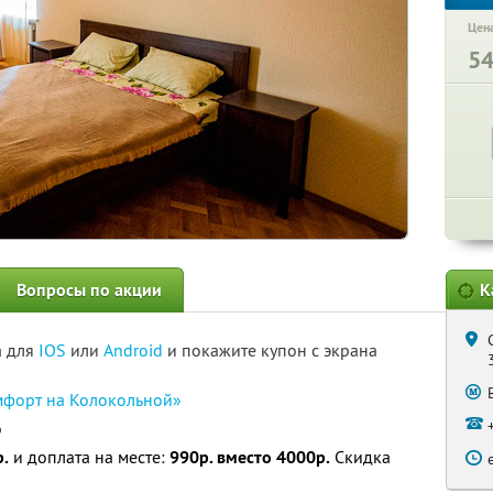
Цена
5
Вопросы по акции
К
а для
IOS
или
Android
и покажите купон с экрана
форт на Колокольной»
о
.
и доплата на месте:
990р. вместо 4000р.
Скидка