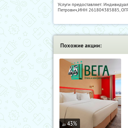
Услуги предоставляет: Индивиду
Петрович,
ИНН 261804385885
, О
Похожие акции:
43
%
до