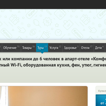
1
31
26
13
12
1
17
6
Обучение
Товары
Туры
Услуги
Здоровье
Отели
Дети
их или компании до 6 человек в апарт-отеле «Комф
тный Wi-Fi, оборудованная кухня, фен, утюг, гиги
Купил
от