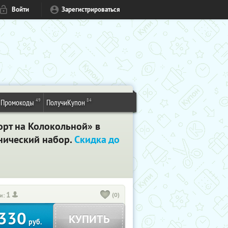
Войти
Зарегистрироваться
49
84
Промокоды
ПолучиКупон
орт на Колокольной» в
енический набор.
Скидка до
1
(0)
и:
330
КУПИТЬ
руб.