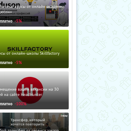
зличные курсы от онлайн-академии
дюсон»
сплатно
-5%
сы от онлайн-школы Skillfactory
сплатно
-5%
змещение вашей вакансии на 30
й на сайте HeadHunter
сплатно
-100%
ой трансфер от сервиса заказа