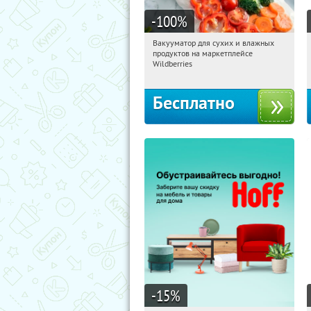
-100
%
Вакууматор для сухих и влажных
01:21:04
Получили:
180
продуктов на маркетплейсе
Россия
Wildberries
Бесплатно
-15
%