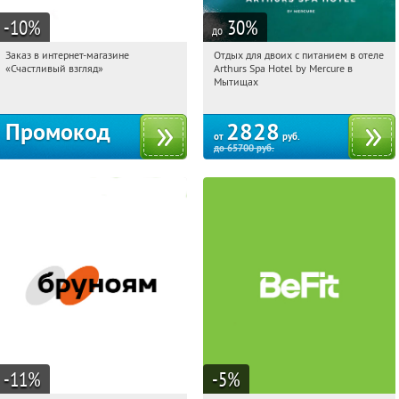
-10
%
30
%
до
Заказ в интернет-магазине
Отдых для двоих с питанием в отеле
01:21:04
Получи первым!
01:21:04
Купи первым!
«Счастливый взгляд»
Arthurs Spa Hotel by Mercure в
Россия
Московская обл., г. Мытищи, д.
Мытищах
Ларево, ул. Хвойная, стр. 26
Промокод
2828
от
руб.
до
65700
руб.
-11
%
-5
%