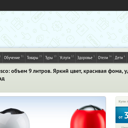
1
31
25
13
12
1
16
6
Обучение
Товары
Туры
Услуги
Здоровье
Отели
Дети
co: объем 9 литров. Яркий цвет, красивая фома, 
ад
Купи 
от
Цена