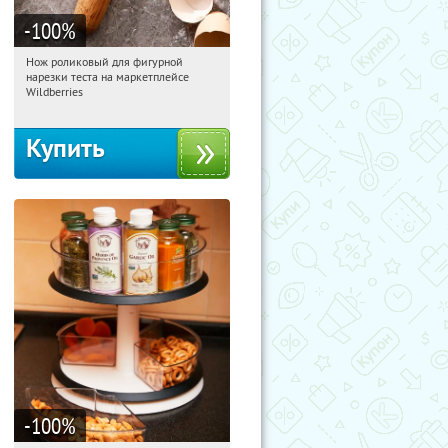
-100
%
Нож роликовый для фигурной
01:21:04
Получили:
265
нарезки теста на маркетплейсе
Россия
Wildberries
Купить
-100
%