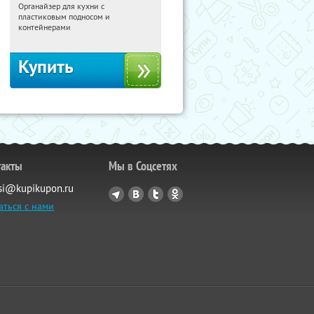
Органайзер для кухни с
01:21:04
Получили:
312
пластиковым подносом и
Россия
контейнерами
Купить
такты
Мы в Соцсетях
si@kupikupon.ru
аться с нами