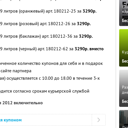
Ра
9 литров (оранжевый) арт. 180212-25 за
3290р.
«Э
Бе
9 литров (розовый) арт. 180212-26 за
3290р.
9 литров (баклажан) арт. 180212-36 за
3290р.
9 литров (черный) арт. 180212-62 за
3290р. вместо
Кур
Бе
ченное количество купонов для себя и в подарок
сайте партнера
ая) осуществляется с 10.00 до 18.00 в течение 3-х
Ра
дится согласно срокам курьерской службой
дне
Бе
я 2012 включительно
ся купоном
Люб