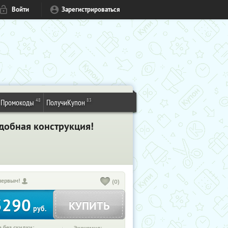
Войти
Зарегистрироваться
48
83
Промокоды
ПолучиКупон
удобная конструкция!
первым!
(0)
3290
КУПИТЬ
руб.
 без скидки: