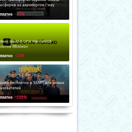
нсферов из аэропортов i'way
сплатно
-10%
вый заказ в сети магазинов
олотое Яблоко»
сплатно
-20%
дней бесплатно в START для новых
льзователей
сплатно
-100%