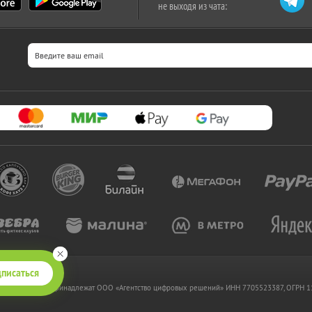
не выходя из чата:
писаться
 www.kupikupon.ru принадлежат OOO «Агентство цифровых решений» ИНН 7705523387, ОГРН