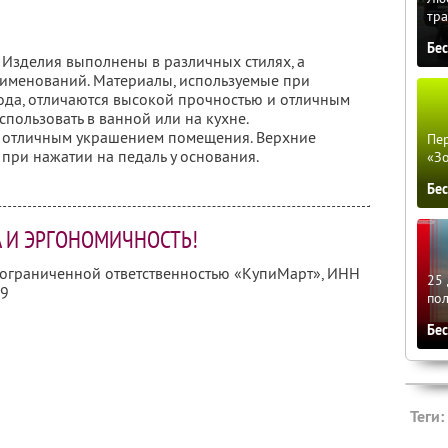
тра
Бе
Изделия выполнены в различных стилях, а
аименований. Материалы, используемые при
ода, отличаются высокой прочностью и отличным
спользовать в ванной или на кухне.
 отличным украшением помещения. Верхние
Пер
при нажатии на педаль у основания.
«З
Бе
А И ЭРГОНОМИЧНОСТЬ!
с ограниченной ответственностью «КупиМарт»,
ИНН
25 
09
по
Бе
Теги: