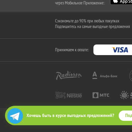
через Мобильное Приложение:
Сэкономьте до 90% при любых покупках
Подпишитесь на самые выгодные предложения
Принимаем к оплате:
Под
Хочешь быть в курсе выгодных предложений?
2010-2026 © КупиКупон. Все права защищены.
Все права на товарный знак "КупиКупон" и на сайт