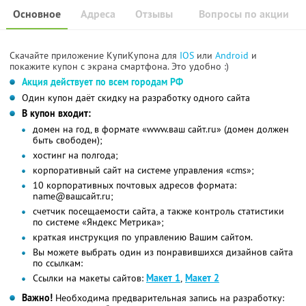
Основное
Адреса
Отзывы
Вопросы по акции
Скачайте приложение КупиКупона для
IOS
или
Android
и
покажите купон с экрана смартфона. Это удобно :)
Акция действует по всем городам РФ
Один купон даёт скидку на разработку одного сайта
В купон входит:
домен на год, в формате «www.ваш сайт.ru» (домен должен
быть свободен);
хостинг на полгода;
корпоративный сайт на системе управления «cms»;
10 корпоративных почтовых адресов формата:
name@вашсайт.ru;
счетчик посещаемости сайта, а также контроль статистики
по системе «Яндекс Метрика»;
краткая инструкция по управлению Вашим сайтом.
Вы можете выбрать один из понравившихся дизайнов сайта
по ссылкам:
Cсылки на макеты сайтов:
Макет 1
,
Макет 2
Важно!
Необходима предварительная запись на разработку: