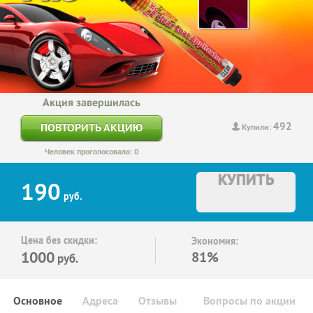
Акция завершилась
492
ПОВТОРИТЬ АКЦИЮ
Купили:
Человек проголосовало: 0
КУПИТЬ
190
руб.
Цена без скидки:
Экономия:
1000
81%
руб.
Основное
Адреса
Отзывы
Вопросы по акции