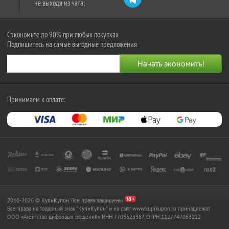
не выходя из чата:
Сэкономьте до 90% при любых покупках
Подпишитесь на самые выгодные предложения
Принимаем к оплате:
2010-2026 © КупиКупон. Все права защищены.
Все права на товарный знак "КупиКупон" и на сайт www.kupikupon.ru принадлежат
OOO «Агентство цифровых решений» ИНН 7705523387, ОГРН 1127747063212