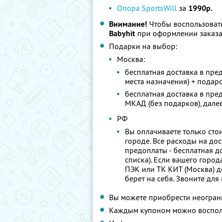
Опора SportsWill
за
1990р.
Внимание!
Чтобы воспользоват
Babyhit
при оформлении заказ
Подарки на выбор:
Москва:
бесплатная доставка в пре
места назначения) + подар
бесплатная доставка в пре
МКАД (без подарков), далее
РФ
Вы оплачиваете только стои
городе. Все расходы на до
предоплаты - бесплатная д
списка). Если вашего города
ПЭК или ТК КИТ (Москва) д
берет на себя. Звоните д
Вы можете приобрести неограни
Каждым купоном можно восполь