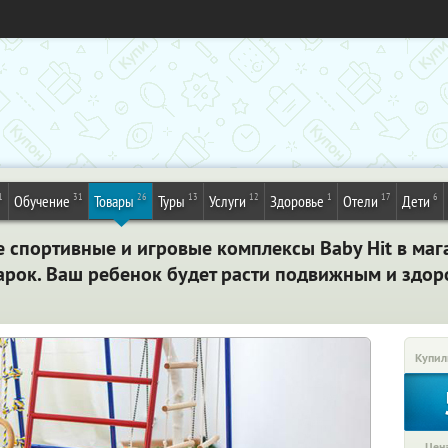
1
31
26
13
12
1
17
6
Обучение
Товары
Туры
Услуги
Здоровье
Отели
Дети
 спортивные и игровые комплексы Baby Hit в маг
дарок. Ваш ребенок будет расти подвижным и здо
Купил
Цена