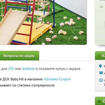
∞
Вопросы по акции
К
а для
IOS
или
Android
и покажите купон с экрана
е ДСК Baby Hit в магазине
«Огниво-Спорт»
азывают по степени популярности
О