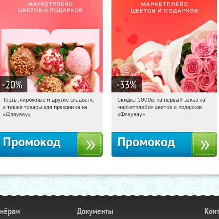
-20
%
-33
%
Торты, пирожные и другие сладости,
Скидка 1000р. на первый заказ на
21:28:25
Получили:
6
21:28:25
Получили:
18
а также товары для праздника на
маркетплейсе цветов и подарков
Россия
Россия
«Флаувау»
«Флаувау»
Промокод
Промокод
тнёрам
Документы
Кон