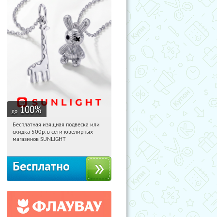
100
%
до
Бесплатная изящная подвеска или
21:28:25
Получили:
73
скидка 500р. в сети ювелирных
Россия
магазинов SUNLIGHT
Бесплатно