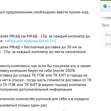
o
ься предложением, необходимо ввести промо-код
а
Теги:
Все
делах МКАД (за МКАД - 25р. за каждый километр до
ок:
набор для малыша Кегли 5+2
Для
делах МКАД + бесплатная доставка до 30 км за
 - 25р. за каждый километр до места назначения
мость комплекса, как если бы покупали его в своем
ставку компания берет на себя (после 100%
оставка до склада ТК ПЭК или ТК КИТ в города из
 нет в списке - тогда часть стоимости доставки от ТК
о ТК ПЭК или ТК КИТ (в вашем городе) компания
ля получения дополнительной информации
ченное количество купонов для себя и в подарок
зоваться только один раз