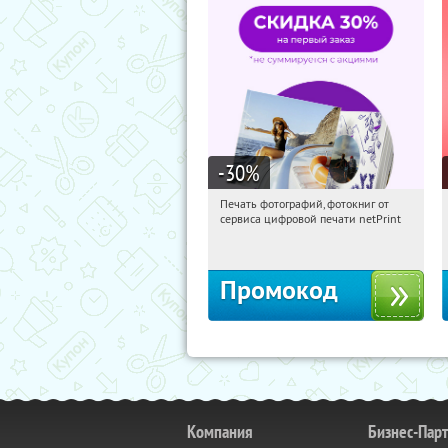
-30
%
Печать фотографий, фотокниг от
21:28:25
Получили:
4
сервиса цифровой печати netPrint
Россия
Промокод
Компания
Бизнес-Пар