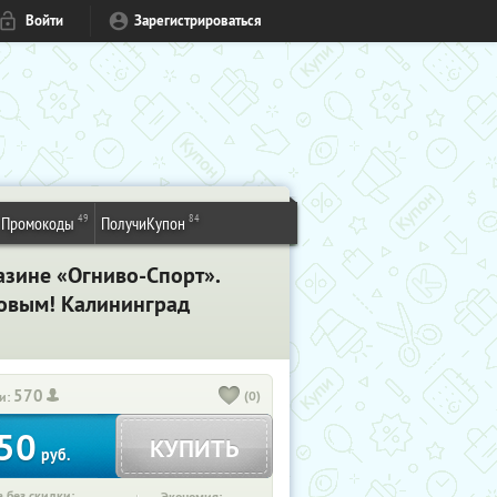
Войти
Зарегистрироваться
49
84
Промокоды
ПолучиКупон
азине «Огниво-Спорт».
ровым! Калининград
570
(0)
и:
50
КУПИТЬ
руб.
 без скидки: