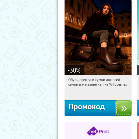
-30
%
Обувь, одежда и сумки для всей
21:28:25
Получили:
30
семьи в магазине kari на Wildberries
Россия
Промокод