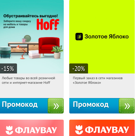
-15
%
-20
%
Любые товары во всей розничной
Первый заказ в сети магазинов
21:28:25
Получили:
83
21:28:25
Получи первым!
сети и интернет-магазине Hoff
«Золотое Яблоко»
Москва, 1-й Волоколамский проезд,
Россия
10с1
Промокод
Промокод