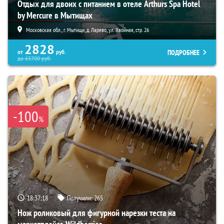
Отдых для двоих с питанием в отеле Arthurs Spa Hotel
by Mercure в Мытищах
Московская обл., г. Мытищи, д. Ларево, ул. Хвойная, стр. 26
2828
ПОДРОБНЕЕ
от
руб.
до
65700
руб.
-100
%
18:37:17
Получили:
265
Нож роликовый для фигурной нарезки теста на