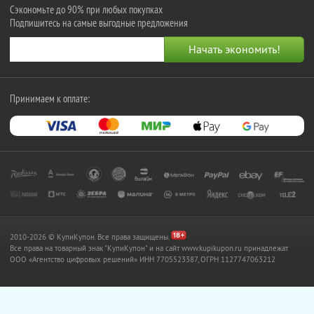
Сэкономьте до 90% при любых покупках
Подпишитесь на самые выгодные предложения
Принимаем к оплате:
2010-2026 © КупиКупон. Все права защищены.
Все права на товарный знак "КупиКупон" и на сайт www.kupikupon.ru принадлежат
OOO «Агентство цифровых решений» ИНН 7705523387, ОГРН 1127747063212