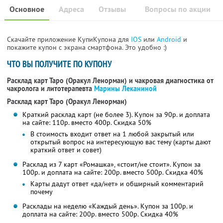
Основное
Адреса
Отзывы
Вопросы по акции
Скачайте приложение КупиКупона для
IOS
или
Android
и
покажите купон с экрана смартфона. Это удобно :)
ЧТО ВЫ ПОЛУЧИТЕ ПО КУПОНУ
Расклад карт Таро (Оракул Ленорман) и чакровая диагностика от
чакролога и литотерапевта
Марины Леканиной
Расклад карт Таро (Оракул Ленорман)
Краткий расклад карт (не более 3). Купон за 90р. и доплата
на сайте: 110р. вместо 400р.
Скидка 50%
В стоимость входит ответ на 1 любой закрытый или
открытый вопрос на интересующую вас тему (карты дают
краткий ответ и совет)
Расклад из 7 карт «Ромашка», «стоит/не стоит». Купон за
100р. и доплата на сайте: 200р. вместо 500р.
Скидка 40%
Карты дадут ответ «да/нет» и обширный комментарий
почему
Расклады на неделю «Каждый день». Купон за 100р. и
доплата на сайте: 200р. вместо 500р.
Скидка 40%