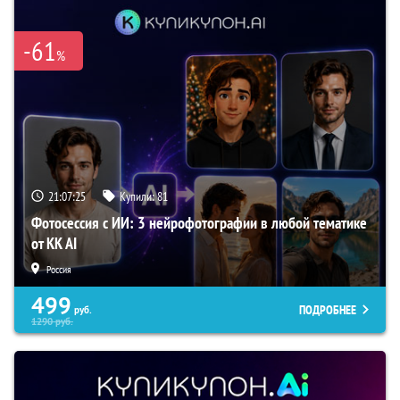
-61
%
21:07:24
Купили:
81
Фотосессия с ИИ: 3 нейрофотографии в любой тематике
от KK AI
Россия
499
ПОДРОБНЕЕ
руб.
1290
руб.