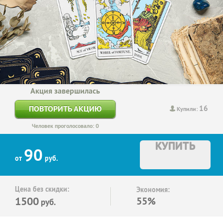
Акция завершилась
16
ПОВТОРИТЬ АКЦИЮ
Купили:
Человек проголосовало: 0
КУПИТЬ
90
от
руб.
Цена без скидки:
Экономия:
1500
55%
руб.