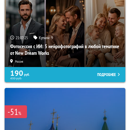
21:07:24
Купили:
9
Фотосессия с ИИ: 5 нейрофотографий в любой тематике
от New Dream Works
Россия
190
ПОДРОБНЕЕ
руб.
490
руб.
-51
%