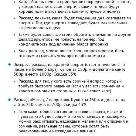
Каждый день недели принадлежит определенной планете,
у каждой планеты своя энергия: какие-то дела будут
хорошо идти в этот день, а какие-то лучше отложить
Расклад покажет, какая будет тенденция дня, совпадает ли
энергия. Там, где энергия совпадает, будет максимальная
эффективность в деле
Также будет совет, где стоит обратить внимание на другие
дела/сферу, чтобы не попасть, например, под
конфликтность под влиянием Марса (вторник)
Зная расклад, можно внести свои корректировки, быть
готовым и смягчить углы при необходимости
Экспресс-расклад на краткий вопрос (ответ в течение 2–3
часов, не более 3 карт). Купон за 150р. и доплата на сайте:
300р. вместо 1000р.
Скидка 55%
Расклад для тех, у кого есть срочный вопрос, который
требует быстрого решения (если у вас есть сомнения и
хочется помощи со стороны, а также совет карт)
Расклад «Месяц, 7 вопросов». Купон за 150р. и доплата на
сайте: 250р. вместо 700р.
Скидка 43%
Подскажет общее состояние спрашивающего, мысли и
чувства, кто будет рядом и на чью помощь и поддержку
можно рассчитывать, надежды и желания или опасения и
сомнения, реальные планы, которые хотят быть
реализованными неожиданные влияния