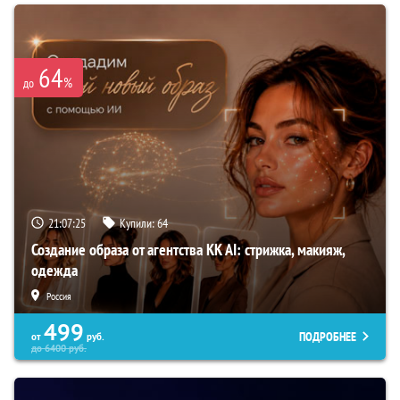
64
%
до
21:07:24
Купили:
64
Создание образа от агентства KK AI: стрижка, макияж,
одежда
Россия
499
ПОДРОБНЕЕ
от
руб.
до
6400
руб.