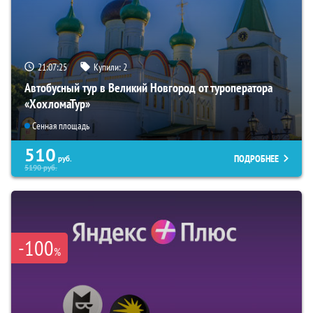
21:07:24
Купили:
2
Автобусный тур в Великий Новгород от туроператора
«ХохломаТур»
Сенная площадь
510
ПОДРОБНЕЕ
руб.
5190
руб.
-100
%