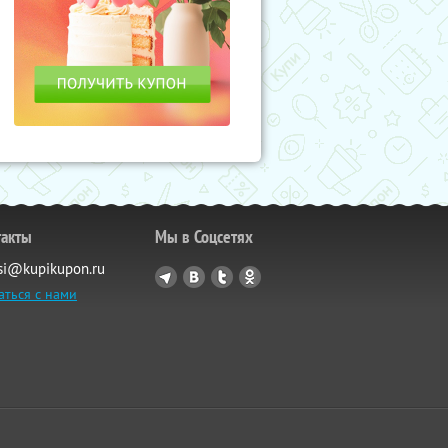
такты
Мы в Соцсетях
si@kupikupon.ru
аться с нами