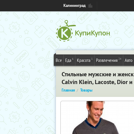
Калининград
6
1
24
Все
Еда
Красота
Развлечения
Авто
Стильные мужские и женски
Calvin Klein, Lacoste, Dior 
Главная
Товары