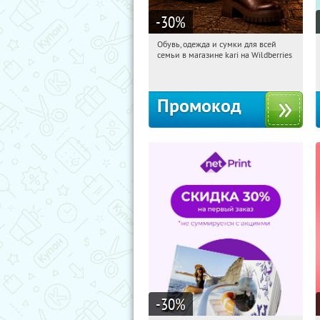
-30
%
Обувь, одежда и сумки для всей
08:31:05
Получили:
31
семьи в магазине kari на Wildberries
Россия
Промокод
-30
%