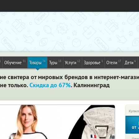
1
31
26
13
12
1
17
6
Обучение
Товары
Туры
Услуги
Здоровье
Отели
Дети
е свитера от мировых брендов в интернет-магазин
и не только.
Скидка до 67%
. Калининград
Купил
от
Цена