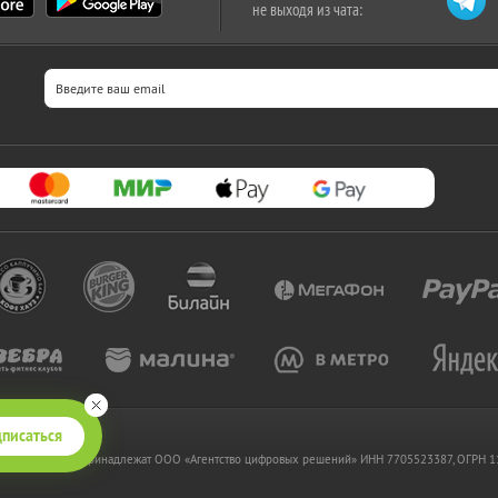
не выходя из чата:
писаться
 www.kupikupon.ru принадлежат OOO «Агентство цифровых решений» ИНН 7705523387, ОГРН