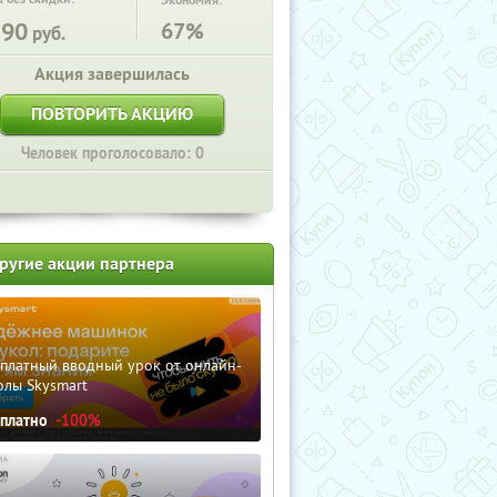
Экономия:
390
67%
руб.
Акция завершилась
ПОВТОРИТЬ АКЦИЮ
Человек проголосовало: 0
ругие акции партнера
сплатный вводный урок от онлайн-
олы Skysmart
сплатно
-100%