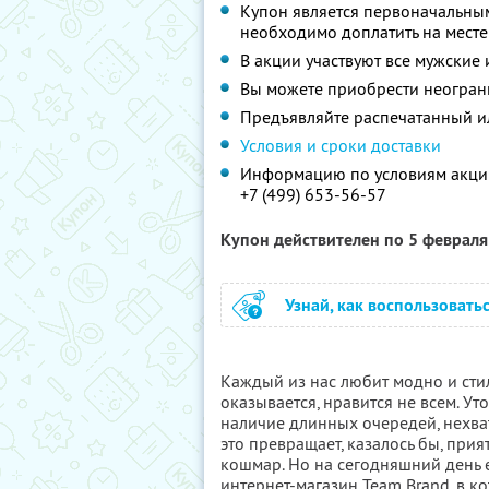
Купон является первоначальным
необходимо доплатить на месте
В акции участвуют все мужские 
Вы можете приобрести неограни
Предъявляйте распечатанный и
Условия и сроки доставки
Информацию по условиям акции
+7 (499) 653-56-57
Купон действителен по 5 феврал
Узнай, как воспользовать
Каждый из нас любит модно и стил
оказывается, нравится не всем. Ут
наличие длинных очередей, нехват
это превращает, казалось бы, пр
кошмар. Но на сегодняшний день ес
интернет-магазин Team Brand, в к