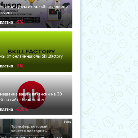
зличные курсы от онлайн-академии
дюсон»
сплатно
-5%
сы от онлайн-школы Skillfactory
сплатно
-5%
змещение вашей вакансии на 30
й на сайте HeadHunter
сплатно
-100%
ой трансфер от сервиса заказа