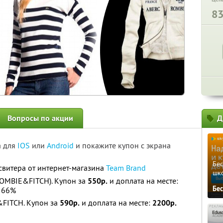
8
Вопросы по акции
Д
а для
IOS
или
Android
и покажите купон с экрана
Бе
свитера от интернет-магазина
Team Brand
шк
OMBIE&FITCH). Купон за
550р.
и доплата на месте:
Бе
 66%
FITCH. Купон за
590р.
и доплата на месте:
2200р.