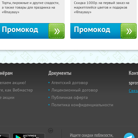
Торты, пирожные и другие сладости,
Скидка 1000р. на первый заказ на
08:31:05
Получили:
6
08:31:05
Получили:
18
а также товары для праздника на
маркетплейсе цветов и подарков
Россия
Россия
«Флаувау»
«Флаувау»
Промокод
Промокод
тнёрам
Документы
Кон
елаем акцию!
Агентский договор
spro
е, как Вебмастер
Лицензионный договор
Связ
е акции
Публичная оферта
Политика конфиденциальности
Ищите скидки поблизости,