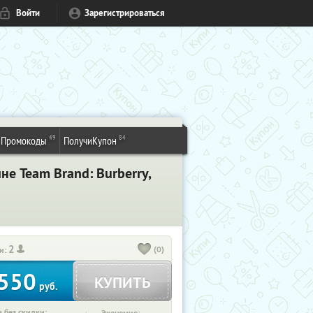
Войти
Зарегистрироваться
49
84
Промокоды
ПолучиКупон
е Team Brand: Burberry,
2
(0)
и:
550
КУПИТЬ
руб.
 без скидки: