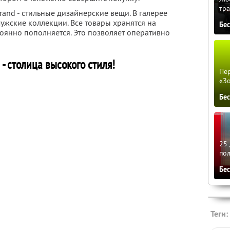
тра
and - стильные дизайнерские вещи. В галерее
мужские коллекции. Все товары хранятся на
Бе
тоянно пополняется. Это позволяет оперативно
- столица высокого стиля!
Пер
«З
Бе
25 
по
Бе
Теги: