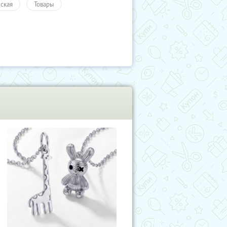
ская
Товары