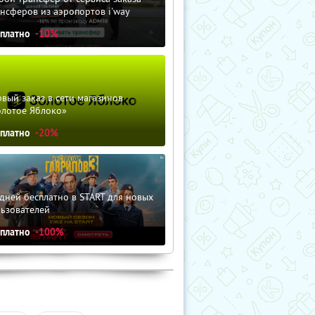
нсферов из аэропортов i'way
сплатно
-10%
вый заказ в сети магазинов
олотое Яблоко»
сплатно
-20%
дней бесплатно в START для новых
льзователей
сплатно
-100%