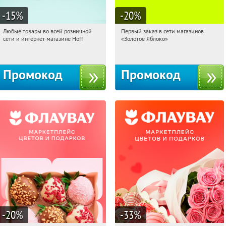
-15
%
-20
%
Любые товары во всей розничной
Первый заказ в сети магазинов
08:31:05
Получили:
83
08:31:05
Получи первым!
сети и интернет-магазине Hoff
«Золотое Яблоко»
Москва, 1-й Волоколамский проезд,
Россия
10с1
Промокод
Промокод
-20
%
-33
%