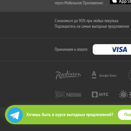
через Мобильное Приложение:
Сэкономьте до 90% при любых покупках
Подпишитесь на самые выгодные предложения
Принимаем к оплате:
Под
Хочешь быть в курсе выгодных предложений?
2010-2026 © КупиКупон. Все права защищены.
Все права на товарный знак "КупиКупон" и на сайт