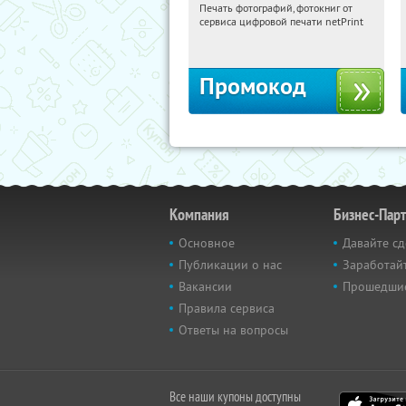
Печать фотографий, фотокниг от
08:31:05
Получили:
4
сервиса цифровой печати netPrint
Россия
Промокод
Компания
Бизнес-Пар
Основное
Давайте сд
Публикации о нас
Заработайт
Вакансии
Прошедши
Правила сервиса
Ответы на вопросы
Все наши купоны доступны