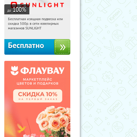
100
%
до
Бесплатная изящная подвеска или
08:31:05
Получили:
73
скидка 500р. в сети ювелирных
Россия
магазинов SUNLIGHT
Бесплатно