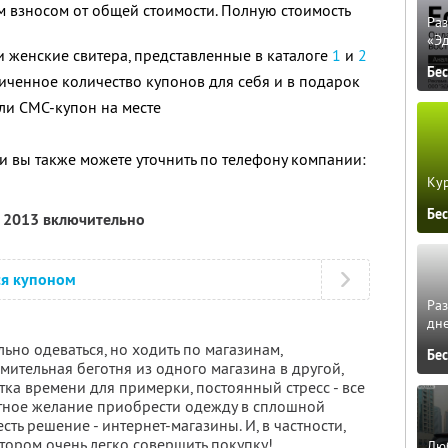
 взносом от общей стоимости. Полную стоимость
Ра
«Э
и женские свитера, представленные в каталоге
1
и
2
Бе
ченное количество купонов для себя и в подарок
ли СМС-купон на месте
 вы также можете уточнить по телефону компании:
Кур
Бе
я 2013 включительно
ся купоном
Ра
дне
ьно одеваться, но ходить по магазинам,
Бе
омительная беготня из одного магазина в другой,
ка времени для примерки, постоянный стресс - все
иятное желание приобрести одежду в сплошной
ть решение - интернет-магазины. И, в частности,
отором очень легко совершить покупку!
Люб