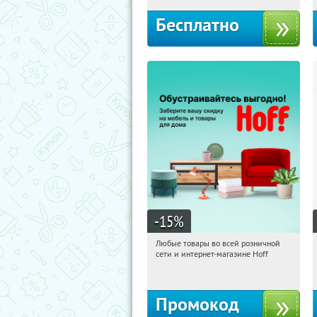
Бесплатно
-15
%
Любые товары во всей розничной
10:18:16
Получили:
83
сети и интернет-магазине Hoff
Москва, 1-й Волоколамский проезд,
10с1
Промокод