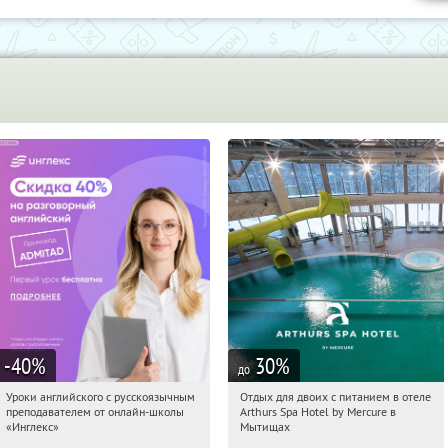
-40
%
30
%
до
Уроки английского с русскоязычным
Отдых для двоих с питанием в отеле
10:18:16
Получи первым!
10:18:16
Купи первым!
преподавателем от онлайн-школы
Arthurs Spa Hotel by Mercure в
Россия
Московская обл., г. Мытищи, д.
«Инглекс»
Мытищах
Ларево, ул. Хвойная, стр. 26