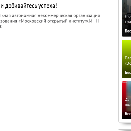
 и добивайтесь успеха!
ельная автономная некоммерческая организация
Люб
зования «Московский открытый институт»,
ИНН
тра
40
Бе
Пер
«З
Бе
25 
по
Бе