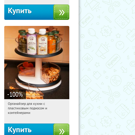
Купить
-100
%
Органайзер для кухни с
10:18:16
Получили:
312
пластиковым подносом и
Россия
контейнерами
Купить