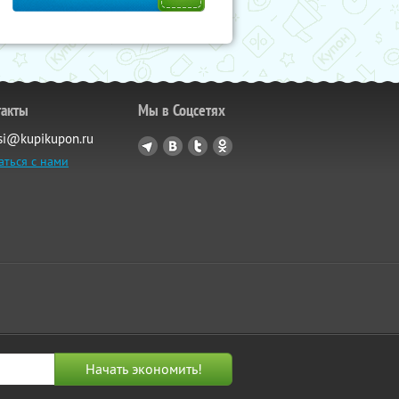
такты
Мы в Соцсетях
si@kupikupon.ru
аться с нами