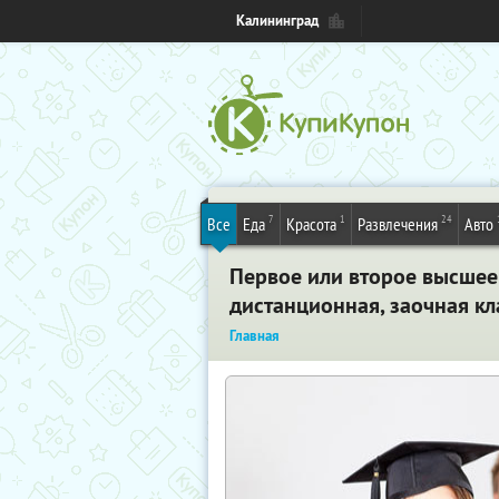
Калининград
7
1
24
Все
Еда
Красота
Развлечения
Авто
Первое или второе высшее
дистанционная, заочная к
Главная