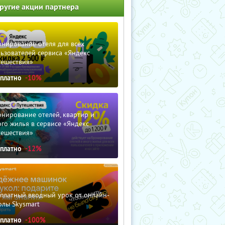
ругие акции партнера
нирование отеля для всех
ьзователей сервиса «Яндекс
тешествия»
сплатно
-10%
нирование отелей, квартир и
го жилья в сервисе «Яндекс
тешествия»
сплатно
-12%
сплатный вводный урок от онлайн-
олы Skysmart
сплатно
-100%