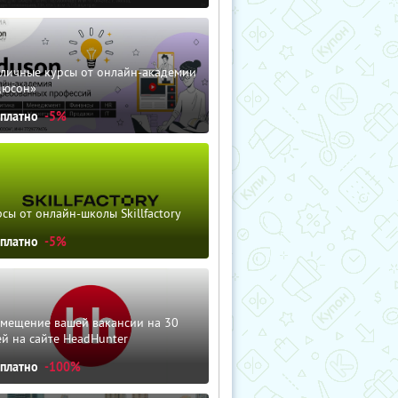
зличные курсы от онлайн-академии
дюсон»
сплатно
-5%
сы от онлайн-школы Skillfactory
сплатно
-5%
змещение вашей вакансии на 30
й на сайте HeadHunter
сплатно
-100%