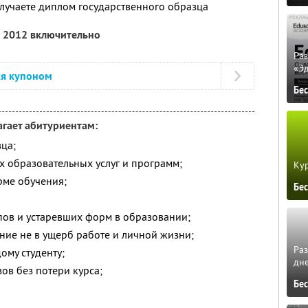
лучаете диплом государственного образца
а 2012 включительно
Ра
«Э
ся купоном
Бе
гает абитуриентам:
ца;
 образовательных услуг и программ;
Кур
рме обучения;
Бе
пов и устаревших форм в образовании;
ние не в ущерб работе и личной жизни;
Ра
му студенту;
дне
зов без потери курса;
Бе