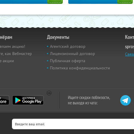
тнёрам
Документы
Кон
елаем акцию!
Агентский договор
spro
е, как Вебмастер
Лицензионный договор
Связ
е акции
Публичная оферта
Политика конфиденциальности
Ищите скидки поблизости,
не выходя из чата: