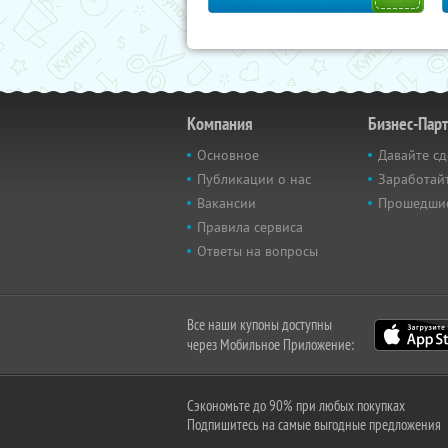
Компания
Бизнес-Пар
Основное
Давайте сд
Публикации о нас
Заработайт
Вакансии
Прошедши
Правила сервиса
Ответы на вопросы
Все наши купоны доступны
через Мобильное Приложение:
Сэкономьте до 90% при любых покупках
Подпишитесь на самые выгодные предложения