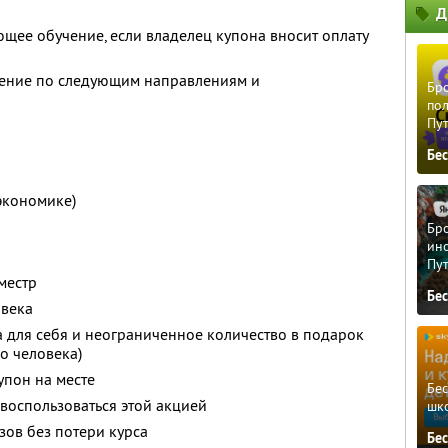
Д
щее обучение, если владелец купона вносит оплату
учение по следующим направлениям и
Бро
пол
Пу
Бе
экономике)
Бро
ино
Пу
местр
Бе
овека
 для себя и неограниченное количество в подарок
го человека)
упон на месте
Бе
 воспользоваться этой акцией
шк
зов без потери курса
Бе