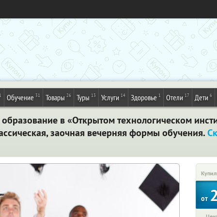
1
31
26
13
14
1
17
6
Обучение
Товары
Туры
Услуги
Здоровье
Отели
Дети
 образование в «Открытом технологическом инстит
лассическая, заочная вечерняя формы обучения.
С
Купил
от
Цена