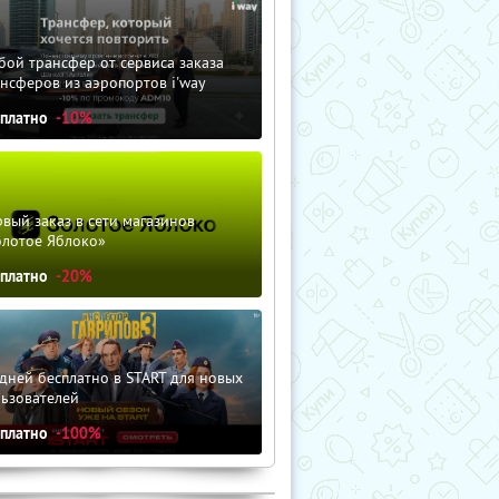
ой трансфер от сервиса заказа
нсферов из аэропортов i'way
сплатно
-10%
вый заказ в сети магазинов
олотое Яблоко»
сплатно
-20%
дней бесплатно в START для новых
льзователей
сплатно
-100%