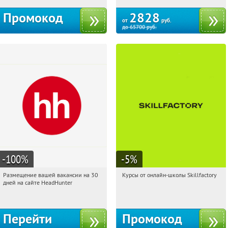
Промокод
2828
от
руб.
до
65700
руб.
-100
%
-5
%
Размещение вашей вакансии на 30
Курсы от онлайн-школы Skillfactory
10:18:16
Получили:
3
10:18:16
Получи первым!
дней на сайте HeadHunter
Россия
Россия
Перейти
Промокод