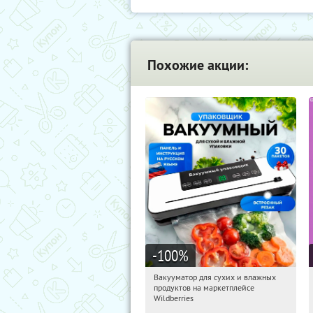
Похожие акции:
-100
%
Вакууматор для сухих и влажных
10:18:16
Получили:
197
продуктов на маркетплейсе
Россия
Wildberries