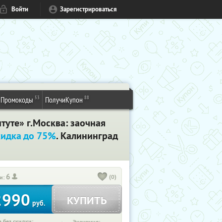
Войти
Зарегистрироваться
53
88
Промокоды
ПолучиКупон
уте» г.Москва: заочная
кидка до 75%
. Калининград
6
(0)
и:
2990
КУПИТЬ
руб.
 без скидки: