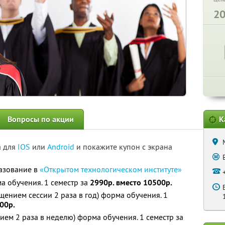
2
Вопросы по акции
К
а для
IOS
или
Android
и покажите купон с экрана
азование в
«Открытом технологическом институте»
 обучения. 1 семестр за
2990р. вместо 10500р.
щением сессии 2 раза в год) форма обучения. 1
00р.
ием 2 раза в неделю) форма обучения. 1 семестр за