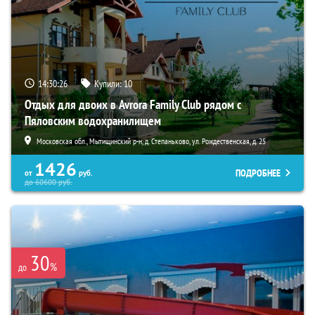
14:30:25
Купили:
10
Отдых для двоих в Avrora Family Club рядом с
Пяловским водохранилищем
Московская обл., Мытищинский р-н, д. Степаньково, ул. Рождественская, д. 25
1426
ПОДРОБНЕЕ
от
руб.
до
60600
руб.
30
%
до