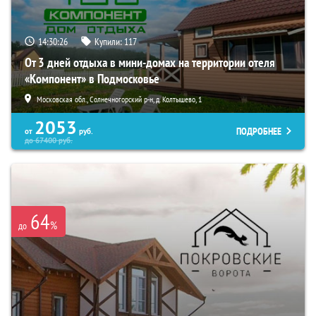
14:30:25
Купили:
117
От 3 дней отдыха в мини-домах на территории отеля
«Компонент» в Подмосковье
Московская обл., Солнечногорский р-н, д. Колтышево, 1
2053
ПОДРОБНЕЕ
от
руб.
до
67400
руб.
64
%
до