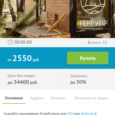
11
:
:
Купили:
2550
от
руб.
Цена без скидки:
Экономия:
34400
30%
до
до
руб.
Основное
Адреса
Отзывы
Вопросы по акции
Скачайте приложение КупиКупона для
IOS
или
Android
и