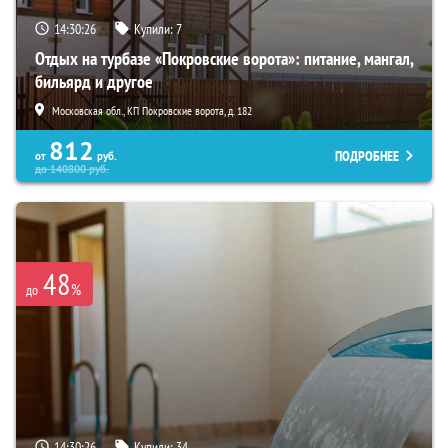
14:30:25
Купили:
7
Отдых на турбазе «Покровские ворота»: питание, мангал,
бильярд и другое
Московская обл., КП Покровские ворота, д. 182
812
ПОДРОБНЕЕ
от
руб.
до
140800
руб.
48
%
до
14:30:25
Купили:
34