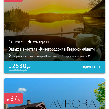
14:30:25
Купи первым!
Отдых в экоотеле «Киногородок» в Тверской области
Тверская обл., Бологовский р-н, Выползовское с/п, дер. Михайловское, д. 15
2530
ПОДРОБНЕЕ
от
руб.
до
173110
руб.
37
%
до