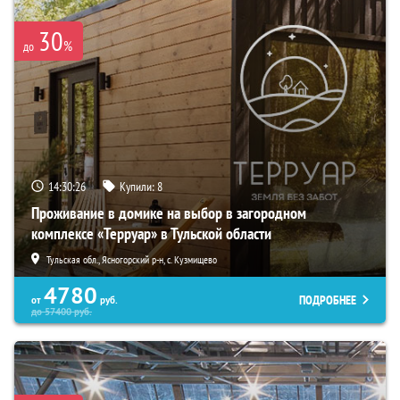
30
%
до
14:30:25
Купили:
8
Проживание в домике на выбор в загородном
комплексе «Терруар» в Тульской области
Тульская обл., Ясногорский р-н, с. Кузмищево
4780
ПОДРОБНЕЕ
от
руб.
до
57400
руб.