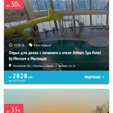
30
%
до
14:30:25
Купи первым!
Отдых для двоих с питанием в отеле Arthurs Spa Hotel
by Mercure в Мытищах
Московская обл., г. Мытищи, д. Ларево, ул. Хвойная, стр. 26
2828
ПОДРОБНЕЕ
от
руб.
до
65700
руб.
35
%
до