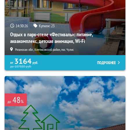
14:30:25
Купили:
23
Отдых в парк-отеле «Фестиваль»: питание,
аквакомплекс, детская анимация, Wi-Fi
Рязанская обл., Клепиковский район, пос. Чулис
3164
ПОДРОБНЕЕ
от
руб.
до
107880
руб.
48
%
до