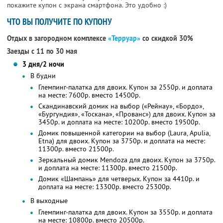
покажите купон с экрана смартфона. Это удобно :)
ЧТО ВЫ ПОЛУЧИТЕ ПО КУПОНУ
Отдых в загородном комплексе
«Терруар»
со скидкой 30%
Заезды с 11 по 30 мая
3 дня/2 ночи
В будни
Глемпинг-палатка для двоих. Купон за 2550р. и доплата
на месте: 7600р. вместо 14500р.
Скандинавский домик на выбор («Рейнау», «Бордо»,
«Бургундия», «Тоскана», «Прованс») для двоих. Купон за
3450р. и доплата на месте: 10200р. вместо 19500р.
Домик повышенной категории на выбор (Laura, Apulia,
Etna) для двоих. Купон за 3750р. и доплата на месте:
11300р. вместо 21500р.
Зеркальный домик Mendoza для двоих. Купон за 3750р.
и доплата на месте: 11300р. вместо 21500р.
Домик «Шампань» для четверых. Купон за 4410р. и
доплата на месте: 13300р. вместо 25300р.
В выходные
Глемпинг-палатка для двоих. Купон за 3550р. и доплата
на месте: 10800р. вместо 20500р.