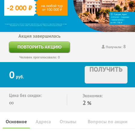
Акция завершилась
8
ПОВТОРИТЬ АКЦИЮ
Получили:
Человек проголосовало: 0
ПОЛУЧИТЬ
0
руб.
Цена без скидки:
Экономия:
∞
2
%
Основное
Адреса
Отзывы
Вопросы по акции