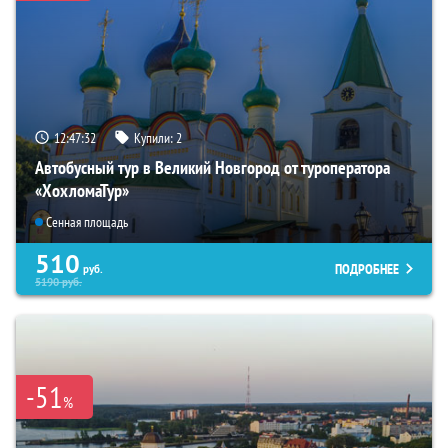
12:47:31
Купили:
2
Автобусный тур в Великий Новгород от туроператора
«ХохломаТур»
Сенная площадь
510
ПОДРОБНЕЕ
руб.
5190
руб.
-51
%