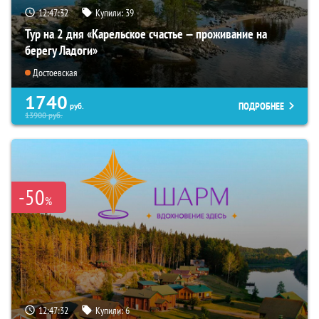
12:47:31
Купили:
39
Тур на 2 дня «Карельское счастье — проживание на
берегу Ладоги»
Достоевская
1740
ПОДРОБНЕЕ
руб.
13900
руб.
-50
%
12:47:31
Купили:
6