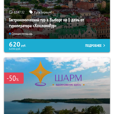
12:47:31
Купи первым!
Гастрономический тур в Выборг на 1 день от
туроператора «ХохломаТур»
Сенная площадь
620
ПОДРОБНЕЕ
руб.
6290
руб.
-50
%