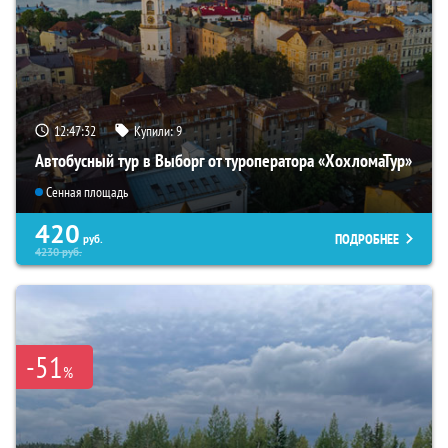
12:47:31
Купили:
9
Автобусный тур в Выборг от туроператора «ХохломаТур»
Сенная площадь
420
ПОДРОБНЕЕ
руб.
4230
руб.
-51
%