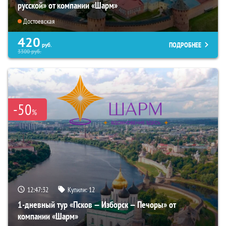
русской» от компании «Шарм»
Достоевская
420
ПОДРОБНЕЕ
руб.
3300
руб.
-50
%
12:47:31
Купили:
12
1-дневный тур «Псков — Изборск — Печоры» от
компании «Шарм»