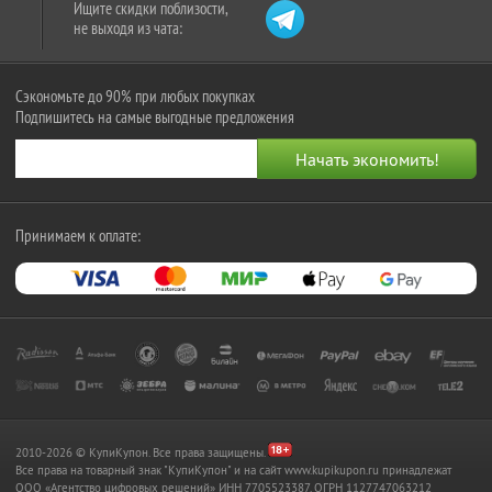
Ищите скидки поблизости,
не выходя из чата:
Сэкономьте до 90% при любых покупках
Подпишитесь на самые выгодные предложения
Принимаем к оплате:
2010-2026 © КупиКупон. Все права защищены.
Все права на товарный знак "КупиКупон" и на сайт www.kupikupon.ru принадлежат
OOO «Агентство цифровых решений» ИНН 7705523387, ОГРН 1127747063212