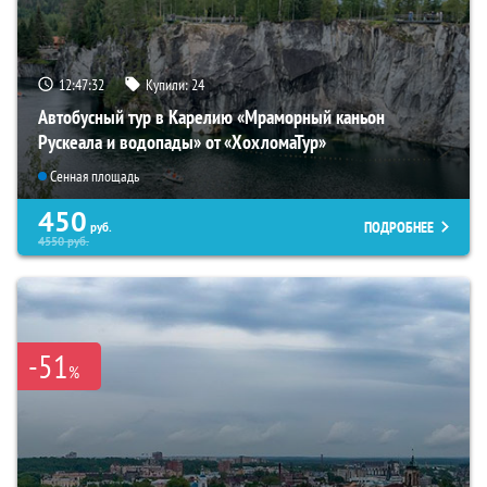
12:47:31
Купили:
24
Автобусный тур в Карелию «Мраморный каньон
Рускеала и водопады» от «ХохломаТур»
Сенная площадь
450
ПОДРОБНЕЕ
руб.
4550
руб.
-51
%