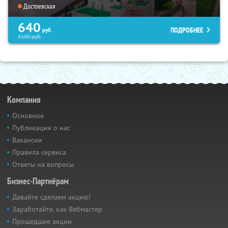
Достоевская
640
ПОДРОБНЕЕ
руб.
5100
руб.
Компания
Основное
Публикации о нас
Вакансии
Правила сервиса
Ответы на вопросы
Бизнес-Партнёрам
Давайте сделаем акцию!
Заработайте, как Вебмастер
Прошедшие акции