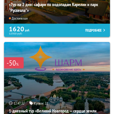
«Тур на 2 дня: сафари по водопадам Карелии и парк
“Рускеала"»
Достоевская
1620
ПОДРОБНЕЕ
руб.
12900
руб.
-50
%
12:47:31
Купили:
22
1-дневный тур «Великий Новгород — сердце земли