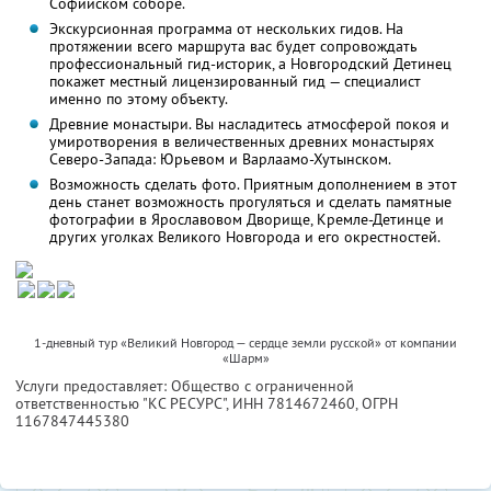
Софийском соборе.
Экскурсионная программа от нескольких гидов. На
протяжении всего маршрута вас будет сопровождать
профессиональный гид-историк, а Новгородский Детинец
покажет местный лицензированный гид — специалист
именно по этому объекту.
Древние монастыри. Вы насладитесь атмосферой покоя и
умиротворения в величественных древних монастырях
Северо-Запада: Юрьевом и Варлаамо-Хутынском.
Возможность сделать фото. Приятным дополнением в этот
день станет возможность прогуляться и сделать памятные
фотографии в Ярославовом Дворище, Кремле-Детинце и
других уголках Великого Новгорода и его окрестностей.
1-дневный тур «Великий Новгород — сердце земли русской» от компании
«Шарм»
Услуги предоставляет: Общество с ограниченной
ответственностью "КС РЕСУРС",
ИНН 7814672460
, ОГРН
1167847445380