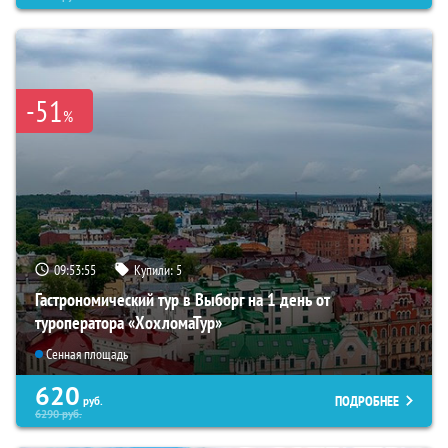
-51
%
09:53:54
Купили:
5
Гастрономический тур в Выборг на 1 день от
туроператора «ХохломаТур»
Сенная площадь
620
ПОДРОБНЕЕ
руб.
6290
руб.