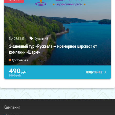
09:53:54
Купили:
48
1-дневный тур «Рускеала — мраморное царство» от
компании «Шарм»
Достоевская
490
ПОДРОБНЕЕ
руб.
3900
руб.
Компания