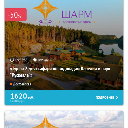
-50
%
09:53:54
Купили:
6
«Тур на 2 дня: сафари по водопадам Карелии и парк
“Рускеала"»
Достоевская
1620
ПОДРОБНЕЕ
руб.
12900
руб.