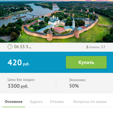
22
:
:
Купили:
420
руб.
Цена без скидки:
Экономия:
3300
50%
руб.
Основное
Адреса
Отзывы
Вопросы по акции