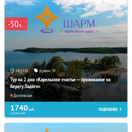
-50
%
09:53:54
Купили:
39
Тур на 2 дня «Карельское счастье — проживание на
берегу Ладоги»
Достоевская
1740
ПОДРОБНЕЕ
руб.
13900
руб.