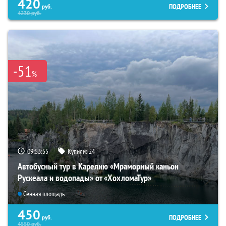
420
ПОДРОБНЕЕ
руб.
4230
руб.
-51
%
09:53:54
Купили:
24
Автобусный тур в Карелию «Мраморный каньон
Рускеала и водопады» от «ХохломаТур»
Сенная площадь
450
ПОДРОБНЕЕ
руб.
4550
руб.