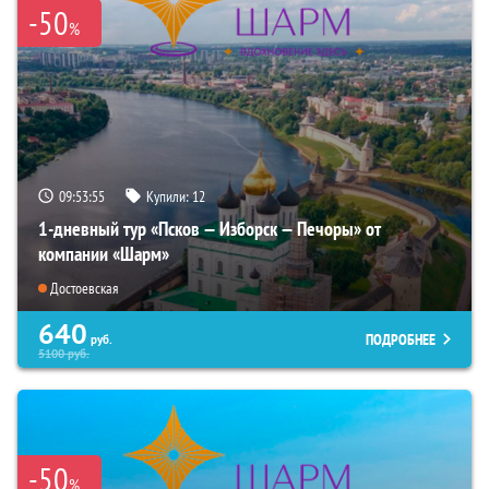
-50
%
09:53:54
Купили:
12
1-дневный тур «Псков — Изборск — Печоры» от
компании «Шарм»
Достоевская
640
ПОДРОБНЕЕ
руб.
5100
руб.
-50
%