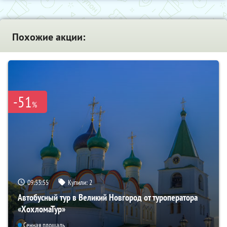
Похожие акции:
-51
%
09:53:54
Купили:
2
Автобусный тур в Великий Новгород от туроператора
«ХохломаТур»
Сенная площадь