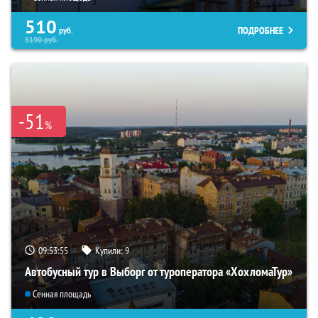
510
ПОДРОБНЕЕ
руб.
5190
руб.
-51
%
09:53:54
Купили:
9
Автобусный тур в Выборг от туроператора «ХохломаТур»
Сенная площадь