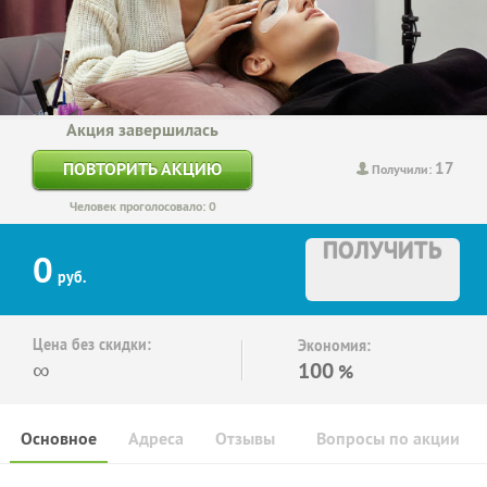
Акция завершилась
17
ПОВТОРИТЬ АКЦИЮ
Получили:
Человек проголосовало: 0
ПОЛУЧИТЬ
0
руб.
Цена без скидки:
Экономия:
∞
100
%
Основное
Адреса
Отзывы
Вопросы по акции