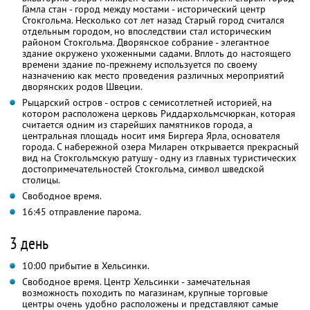
Гамла стан - город между мостами - исторический центр
Стокгольма. Несколько сот лет назад Старый город считался
отдельным городом, но впоследствии стал историческим
районом Стокгольма. Дворянское собрание - элегантное
здание окружено ухоженными садами. Вплоть до настоящего
времени здание по-прежнему используется по своему
назначению как место проведения различных мероприятий
дворянских родов Швеции.
Рыцарский остров - остров с семисотлетней историей, на
котором расположена церковь Риддархольмсчюркан, которая
считается одним из старейших памятников города, а
центральная площадь носит имя Биргера Ярла, основателя
города. С набережной озера Миларен открывается прекрасный
вид на Стокгольмскую ратушу - одну из главных туристических
достопримечательностей Стокгольма, символ шведской
столицы.
Свободное время.
16:45 отправление парома.
3 день
10:00 прибытие в Хельсинки.
Свободное время. Центр Хельсинки - замечательная
возможность походить по магазинам, крупные торговые
центры очень удобно расположены и представляют самые