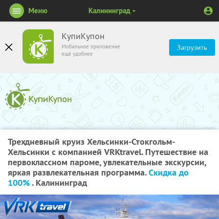
Меню
Калининград
КупиКупон
Мобильное приложение
Загрузить
ещё удобнее
Трехдневный круиз Хельсинки-Стокгольм-
Хельсинки с компанией VRKtravel. Путешествие на
первоклассном пароме, увлекательные экскурсии,
яркая развлекательная программа.
Скидка до
100%
. Калининград