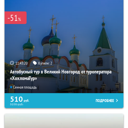
-51
%
11:43:18
Купили:
2
Автобусный тур в Великий Новгород от туроператора
«ХохломаТур»
Сенная площадь
510
ПОДРОБНЕЕ
руб.
5190
руб.