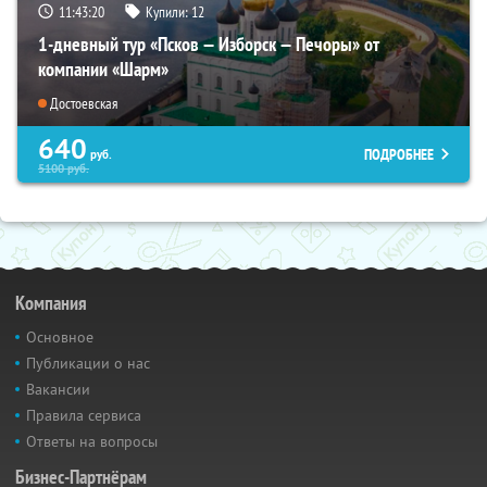
11:43:18
Купили:
12
1-дневный тур «Псков — Изборск — Печоры» от
компании «Шарм»
Достоевская
640
ПОДРОБНЕЕ
руб.
5100
руб.
Компания
Основное
Публикации о нас
Вакансии
Правила сервиса
Ответы на вопросы
Бизнес-Партнёрам