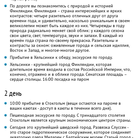
По дороге вы познакомитесь с природой и историей
Финляндии. Финляндия – страна интереснейших и ярких
контрастов: четыре разительно отличных друг от друга
времени года, и удивительно, насколько уникальным в своем
великолепии может быть каждое из них. Четырежды в году
природа радикально меняет свой облик: у каждого сезона
свои цвета, свет, температура, звуки и запахи. В каждый из
времён года страна по-своему прекрасна. Разительны и
контрасты за окном: оживленные города и сельская идиллия,
Восток и Запад, и многое-многое другое.
Прибытие в Хельсинки к обеду, экскурсия по городу.
Хельсинки - крупнейший город Финляндии, которая
длительное время входила в состав Российской Империи, что,
конечно, отражено и в облике города. Сенатская площадь –
сердце столицы. 16:00 посадка на паром
2 день
10:00 прибытие в Стокгольм (вещи остаются на пароме в
ваших каютах - доступ в каюты в течении всего дня).
Пешеходная экскурсия по городу. С тринадцатого столетия
Стокгольм является крупным экономическим центром страны.
Сегодня это крупнейший шведский город. Развязка Слуссен -
это старое гидротехническое сооружение, которое соединяет
акваторию озера Миларен с Балтийским морем. Старый город -