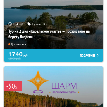
11:43:18
Купили:
39
Тур на 2 дня «Карельское счастье — проживание на
берегу Ладоги»
Достоевская
1740
ПОДРОБНЕЕ
руб.
13900
руб.
-50
%