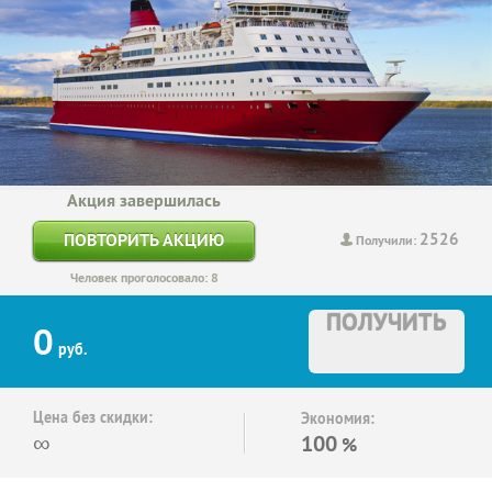
Акция завершилась
2526
ПОВТОРИТЬ АКЦИЮ
Получили:
Человек проголосовало: 8
ПОЛУЧИТЬ
0
руб.
Цена без скидки:
Экономия:
∞
100
%