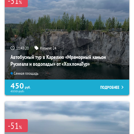
-51
%
11:43:18
Купили:
24
Автобусный тур в Карелию «Мраморный каньон
Рускеала и водопады» от «ХохломаТур»
Сенная площадь
450
ПОДРОБНЕЕ
руб.
4550
руб.
-51
%