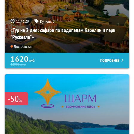
11:43:18
Купили:
6
«Тур на 2 дня: сафари по водопадам Карелии и парк
“Рускеала"»
Достоевская
1620
ПОДРОБНЕЕ
руб.
12900
руб.
-50
%