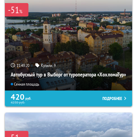
-51
%
11:43:18
Купили:
9
Автобусный тур в Выборг от туроператора «ХохломаТур»
Сенная площадь
420
ПОДРОБНЕЕ
руб.
4230
руб.