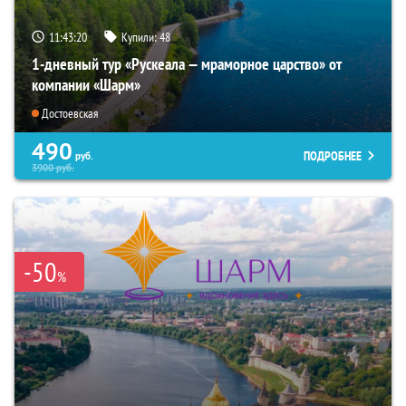
11:43:18
Купили:
48
1-дневный тур «Рускеала — мраморное царство» от
компании «Шарм»
Достоевская
490
ПОДРОБНЕЕ
руб.
3900
руб.
-50
%