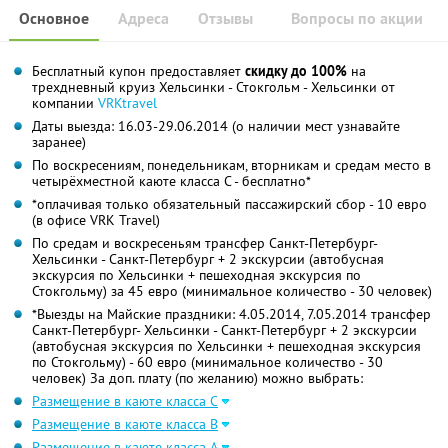
Основное
Адреса
Отзывы
Вопросы по акции
Бесплатный купон предоставляет
скидку до 100%
на
трехдневный круиз Хельсинки - Стокгольм - Хельсинки от
компании
VRKtravel
Даты выезда: 16.03-29.06.2014 (о наличии мест узнавайте
заранее)
По воскресениям, понедельникам, вторникам и средам место в
четырёхместной каюте класса С - бесплатно*
*оплачивая только обязательный пассажирский сбор - 10 евро
(в офисе VRK Travel)
По средам и воскресеньям трансфер Санкт-Петербург-
Хельсинки - Санкт-Петербург + 2 экскурсии (автобусная
экскурсия по Хельсинки + пешеходная экскурсия по
Стокгольму) за 45 евро (минимальное количество - 30 человек)
*Выезды на Майские праздники: 4.05.2014, 7.05.2014 трансфер
Санкт-Петербург- Хельсинки - Санкт-Петербург + 2 экскурсии
(автобусная экскурсия по Хельсинки + пешеходная экскурсия
по Стокгольму) - 60 евро (минимальное количество - 30
человек) За доп. плату (по желанию) можно выбрать:
Размещение в каюте класса С
Размещение в каюте класса B
Размещение в каюте класса А