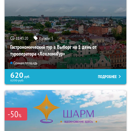
11:43:18
Купили:
5
Гастрономический тур в Выборг на 1 день от
туроператора «ХохломаТур»
Сенная площадь
620
ПОДРОБНЕЕ
руб.
6290
руб.
-50
%