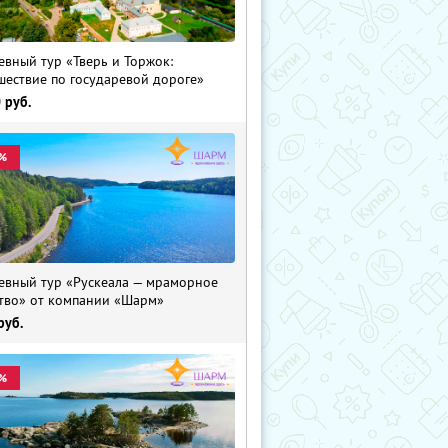
евный тур «Тверь и Торжок:
шествие по государевой дороге»
0
руб.
%
евный тур «Рускеала — мраморное
тво» от компании «Шарм»
руб.
%