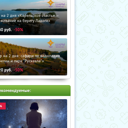
 на 2 дня «Карельское счастье —
оживание на берегу Ладоги»
40
руб.
-50%
р на 2 дня: сафари по водопадам
елии и парк “Рускеала"»
20
руб.
-50%
екомендуемые:
%