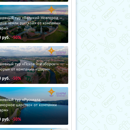
дневный тур «Великий Новгород —
дце земли русской» от компании
арм»
0
руб.
-50%
невный тур «Псков — Изборск —
чоры» от компании «Шарм»
0
руб.
-50%
невный тур «Рускеала —
аморное царство» от компании
арм»
0
руб.
-50%