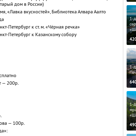
тарый дом в России)
мя, «Лавка вкусностей», Библиотека Алвара Аалто
1-
да
сер
кт-Петербург к ст. м. «Чёрная речка»
«Ш
нкт-Петербург к Казанскому собору
42
1-д
Пе
есплатно
64
т — 200р.
1-д
мр
«Ш
.
ова — 100р.
49
да»: