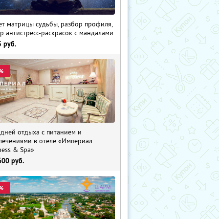
ет матрицы судьбы, разбор профиля,
р антистресс-раскрасок с мандалами
5
руб.
%
 дней отдыха с питанием и
лечениями в отеле «Империал
ness & Spa»
600
руб.
%