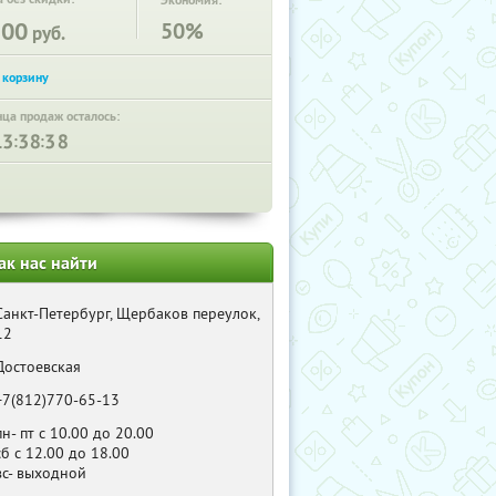
Экономия:
100
50%
руб.
нца продаж осталось:
:
:
ак нас найти
Санкт-Петербург, Щербаков переулок,
12
Достоевская
+7(812)770-65-13
пн- пт с 10.00 до 20.00
сб с 12.00 до 18.00
вс- выходной