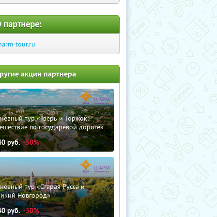
 партнере:
harm-tour.ru
ругие акции партнера
невный тур «Тверь и Торжок:
ешествие по государевой дороге»
40
руб.
-50%
невный тур «Старая Русса и
ликий Новгород»
40
руб.
-50%