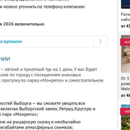
 можно уточнить по телефону компании:
Расч
набо
ря 2026 включительно
от
4
ся купоном
-42
НИИ
 легкий и приятный тур на 1 день. У вас будет
рсию по городу с посещением знаковых
От 3
 прогулку по парку «Монрепо» и самостоятельное
разв
Well
от
4
остей Выборга — вы сможете увидеть все
 включая Выборгский замок, Ратушу, Круглую и
-50
й парк «Монрепо»;
ож на рыцарскую сказку и необычайно
 гигабайтами атмосферных снимков;