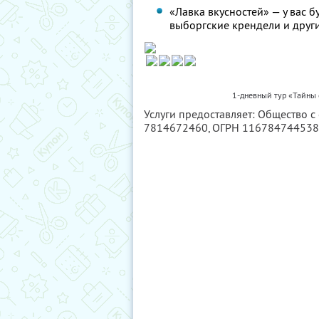
«Лавка вкусностей» — у вас 
выборгские крендели и друг
1-дневный тур «Тайны
Услуги предоставляет: Общество с
7814672460
, ОГРН 11678474453