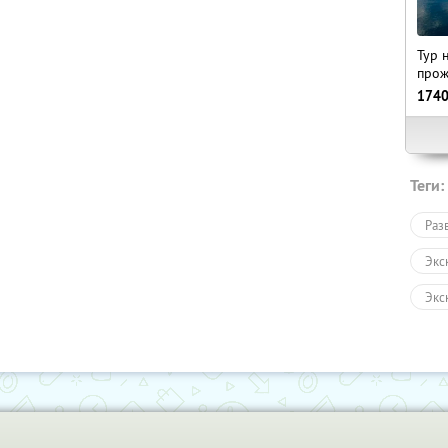
Тур 
прож
174
Теги:
Раз
Экс
Экс
Авт
Пеш
Сан
Раз