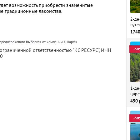
будет возможность приобрести знаменитые
ие традиционные лакомства.
2-дн
путе
174
 средневекового Выборга» от компании «Шарм»
-50
 ограниченной ответственностью "КС РЕСУРС",
ИНН
80
1-дн
царс
490
-50