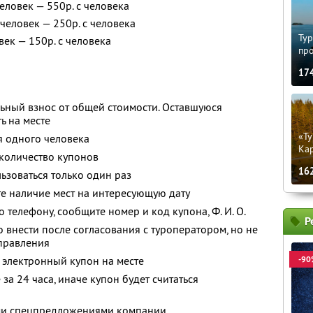
еловек — 550р. с человека
человек — 250р. с человека
Тур
век — 150р. с человека
пр
17
ьный взнос от общей стоимости. Оставшуюся
ь на месте
«Ту
я одного человека
Кар
количество купонов
16
зоваться только один раз
е наличие мест на интересующую дату
о телефону, сообщите номер и код купона,
Ф. И. О.
Р
 внести после согласования с туроператором, но не
тправления
 электронный купон на месте
-90
за 24 часа, иначе купон будет считаться
ими спецпредложениями компании