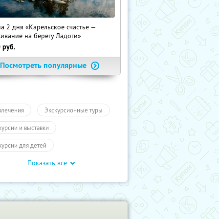
на 2 дня «Карельское счастье —
ивание на берегу Ладоги»
0
руб.
Посмотреть популярные
влечения
Экскурсионные туры
курсии и выставки
курсии для детей
Показать все
обусные экскурсии
ие экскурсии
Экскурсии
кт-Петербург
Туры
влечения