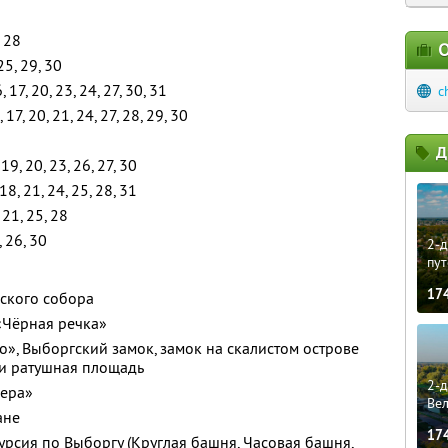
, 28
О
25, 29, 30
6, 17, 20, 23, 24, 27, 30, 31
c
, 17, 20, 21, 24, 27, 28, 29, 30
Д
 19, 20, 23, 26, 27, 30
 18, 21, 24, 25, 28, 31
, 21, 25, 28
, 26, 30
2-д
пут
17
нского собора
 «Чёрная речка»
», Выборгский замок, замок на скалистом острове
 и ратушная площадь
2-д
гера»
Ве
ане
17
урсия по Выборгу (Круглая башня, Часовая башня,