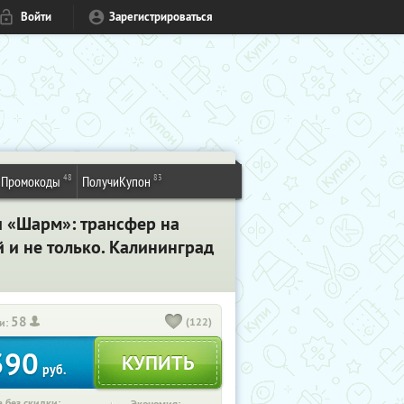
Войти
Зарегистрироваться
48
83
Промокоды
ПолучиКупон
и «Шарм»: трансфер на
 и не только. Калининград
58
(122)
и:
390
руб.
 без скидки: