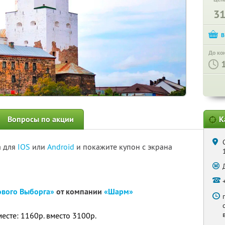
3
До ко
Вопросы по акции
К
а для
IOS
или
Android
и покажите купон с экрана
ового Выборга»
от компании
«Шарм»
месте: 1160р. вместо 3100р.