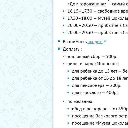
«Дом горожанина» — самый с
16.15–17.30 — свободное вре
17.30–18.00 — Музей шокола
20.00–20.30 — прибытие в Сан
20.00–20.30 — прибытие в Са
В стоимость
входит:
Доплаты:
топливный сбор — 500р.
билет в парк «Монрепо»:
для ребенка до 15 лет — б
для ребенка от 16 до 18 ле
для пенсионера — 200р.
для взрослого — 400р.
по желанию:
обед в ресторане — от 850р
посещение Замкового остр
посещение «Музея шокола