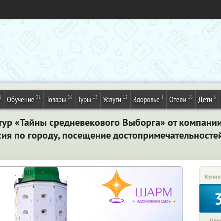
1
31
26
13
12
1
16
6
Обучение
Товары
Туры
Услуги
Здоровье
Отели
Дети
тур «Тайны средневекового Выборга» от компани
сия по городу, посещение достопримечательностей
Купил
Цена