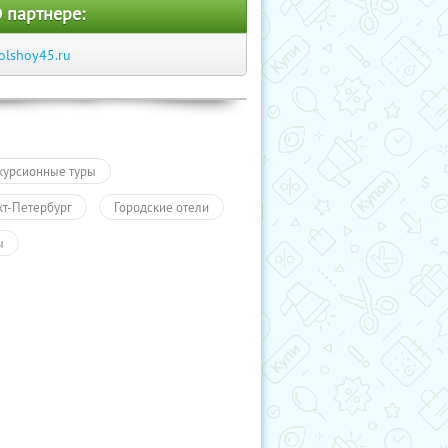
 партнере:
olshoy45.ru
курсионные туры
кт-Петербург
Городские отели
ы