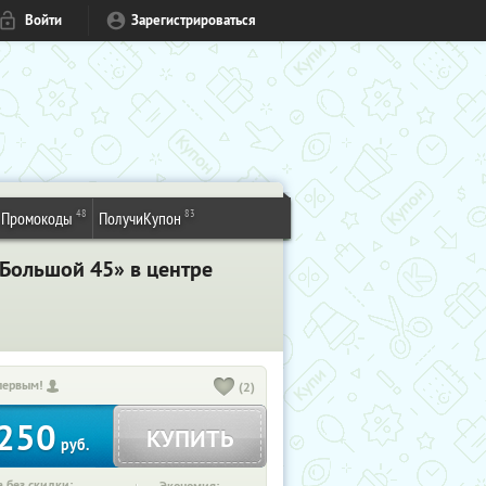
Войти
Зарегистрироваться
48
83
Промокоды
ПолучиКупон
«Большой 45» в центре
первым!
(2)
250
КУПИТЬ
руб.
 без скидки: