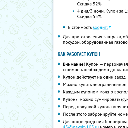
Скидка 52%
4 дня/3 ночи. Купон за 1
Скидка 55%
В стоимость
входит:
Для приготовления завтрака, о
посудой, оборудованная газово
КАК РАБОТАЕТ КУПОН
Внимание!
Купон — первоначал
стоимость необходимо доплатит
Купон действует на один заезд
Можно купить неограниченное 
Каждым купоном можно восполь
Купоны можно суммировать (су
Перед покупкой купона уточни
После этого забронируйте номе
Для подтверждения бронирован
45@nevsky105.ru
номер и код к