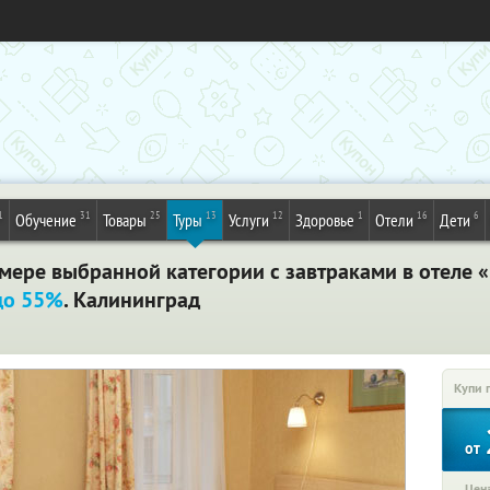
1
31
25
13
12
1
16
6
Обучение
Товары
Туры
Услуги
Здоровье
Отели
Дети
мере выбранной категории с завтраками в отеле 
до 55%
. Калининград
Купи 
от
Цена