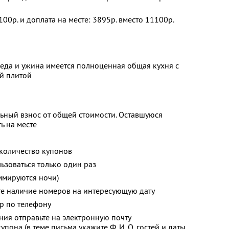
100р. и доплата на месте: 3895р. вместо 11100р.
беда и ужина имеется полноценная общая кухня с
й плитой
ьный взнос от общей стоимости. Оставшуюся
ь на месте
количество купонов
зоваться только один раз
ммируются ночи)
те наличие номеров на интересующую дату
р по телефону
ия отправьте на электронную почту
упона (в теме письма укажите
Ф. И. О.
гостей и даты