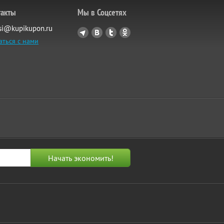
такты
Мы в Соцсетях
si@kupikupon.ru
аться с нами