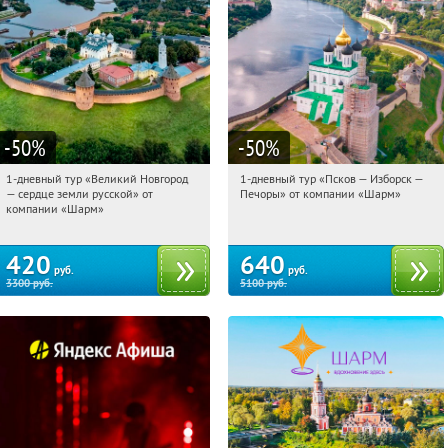
-50
%
-50
%
1-дневный тур «Великий Новгород
1-дневный тур «Псков — Изборск —
06:11:59
Купили:
22
06:11:59
Купили:
12
— сердце земли русской» от
Печоры» от компании «Шарм»
Достоевская
Достоевская
компании «Шарм»
420
640
руб.
руб.
3300
руб.
5100
руб.