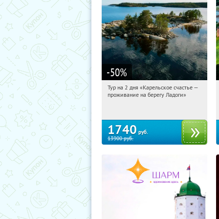
-50
%
Тур на 2 дня «Карельское счастье —
06:11:59
Купили:
39
проживание на берегу Ладоги»
Достоевская
1740
руб.
13900
руб.