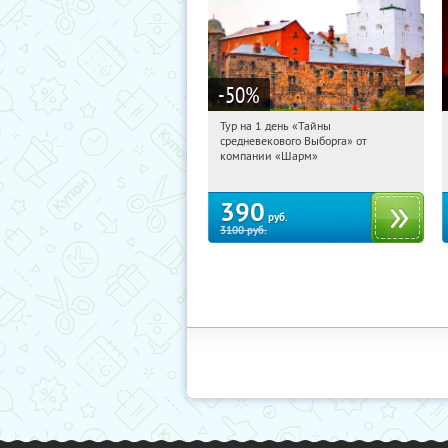
-50
%
Тур на 1 день «Тайны
06:11:59
Купили:
58
средневекового Выборга» от
Достоевская
компании «Шарм»
390
руб.
3100
руб.