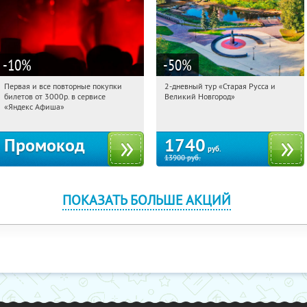
-10
%
-50
%
Первая и все повторные покупки
2-дневный тур «Старая Русса и
06:11:59
Получили:
155
06:11:59
Купили:
8
билетов от 3000р. в сервисе
Великий Новгород»
Достоевская
Россия
«Яндекс Афиша»
Промокод
1740
руб.
13900
руб.
ПОКАЗАТЬ БОЛЬШЕ АКЦИЙ