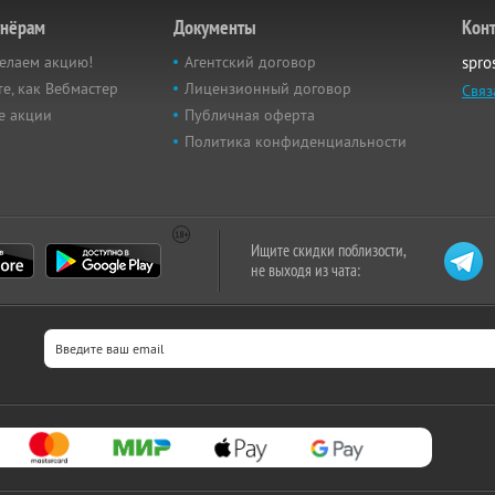
тнёрам
Документы
Кон
елаем акцию!
Агентский договор
spro
е, как Вебмастер
Лицензионный договор
Связ
е акции
Публичная оферта
Политика конфиденциальности
Ищите скидки поблизости,
не выходя из чата: