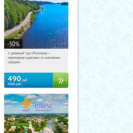
-50
%
1-дневный тур «Рускеала —
06:11:59
Купили:
48
мраморное царство» от компании
Достоевская
«Шарм»
490
руб.
3900
руб.