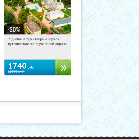
-50
%
2-дневный тур «Тверь и Торжок:
06:11:59
Купили:
30
путешествие по государевой дороге»
Достоевская
1740
руб.
13900
руб.