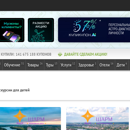
КУПИЛИ:
141 675 188
КУПОНОВ
ДАВАЙТЕ СДЕЛАЕМ АКЦИЮ!
1
31
26
13
12
1
16
6
Обучение
Товары
Туры
Услуги
Здоровье
Отели
Дети
скурсии для детей