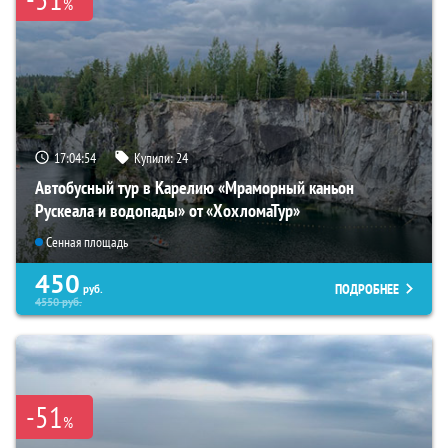
%
17:04:53
Купили:
24
Автобусный тур в Карелию «Мраморный каньон
Рускеала и водопады» от «ХохломаТур»
Сенная площадь
450
ПОДРОБНЕЕ
руб.
4550
руб.
-51
%