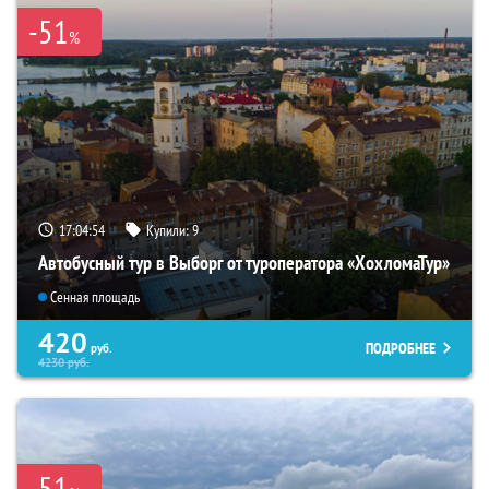
-51
%
17:04:53
Купили:
9
Автобусный тур в Выборг от туроператора «ХохломаТур»
Сенная площадь
420
ПОДРОБНЕЕ
руб.
4230
руб.
-51