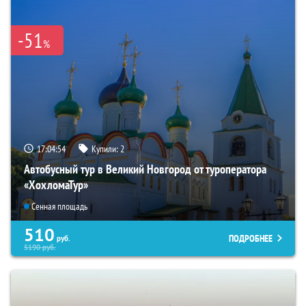
-51
%
17:04:53
Купили:
2
Автобусный тур в Великий Новгород от туроператора
«ХохломаТур»
Сенная площадь
510
ПОДРОБНЕЕ
руб.
5190
руб.