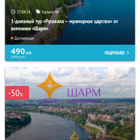
17:04:53
Купили:
48
1-дневный тур «Рускеала — мраморное царство» от
компании «Шарм»
Достоевская
490
ПОДРОБНЕЕ
руб.
3900
руб.
-50
%