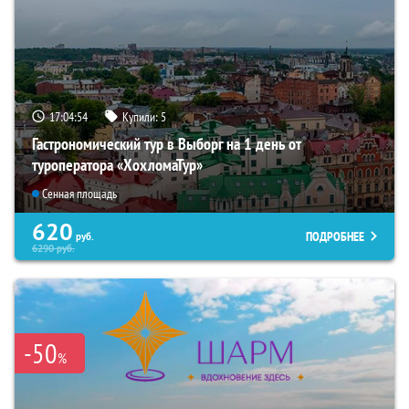
17:04:53
Купили:
5
Гастрономический тур в Выборг на 1 день от
туроператора «ХохломаТур»
Сенная площадь
620
ПОДРОБНЕЕ
руб.
6290
руб.
-50
%