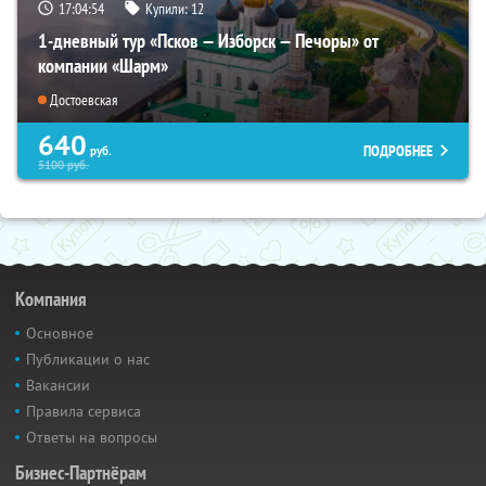
17:04:53
Купили:
12
1-дневный тур «Псков — Изборск — Печоры» от
компании «Шарм»
Достоевская
640
ПОДРОБНЕЕ
руб.
5100
руб.
Компания
Основное
Публикации о нас
Вакансии
Правила сервиса
Ответы на вопросы
Бизнес-Партнёрам