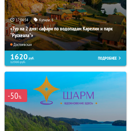
17:04:53
Купили:
6
«Тур на 2 дня: сафари по водопадам Карелии и парк
“Рускеала"»
Достоевская
1620
ПОДРОБНЕЕ
руб.
12900
руб.
-50
%