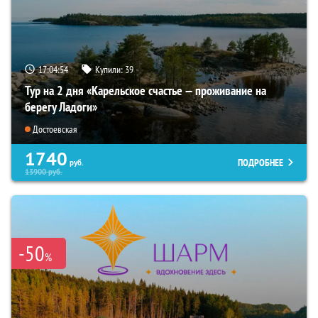
17:04:53
Купили:
39
Тур на 2 дня «Карельское счастье — проживание на
берегу Ладоги»
Достоевская
1740
ПОДРОБНЕЕ
руб.
13900
руб.
-50
%