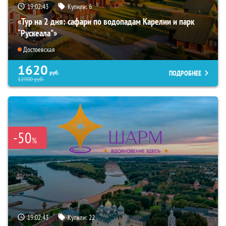
19:02:42
Купили:
6
«Тур на 2 дня: сафари по водопадам Карелии и парк
“Рускеала"»
Достоевская
1620
ПОДРОБНЕЕ
руб.
12900
руб.
-50
%
19:02:42
Купили:
22