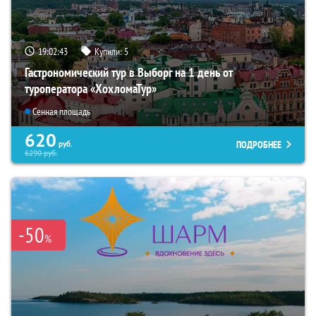
19:02:42
Купили:
5
Гастрономический тур в Выборг на 1 день от
туроператора «ХохломаТур»
Сенная площадь
620
ПОДРОБНЕЕ
руб.
6290
руб.
-50
%