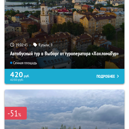
19:02:42
Купили:
9
Автобусный тур в Выборг от туроператора «ХохломаТур»
Сенная площадь
420
ПОДРОБНЕЕ
руб.
4230
руб.
-51
%