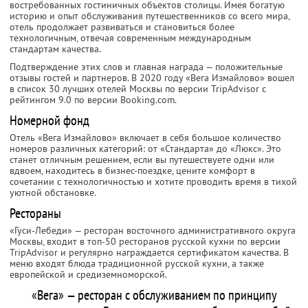
востребованных гостиничных объектов столицы. Имея богатую
историю и опыт обслуживания путешественников со всего мира,
отель продолжает развиваться и становиться более
технологичным, отвечая современным международным
стандартам качества.
Подтверждение этих слов и главная награда — положительные
отзывы гостей и партнеров. В 2020 году «Вега Измайлово» вошел
в список 30 лучших отелей Москвы по версии TripAdvisor с
рейтингом 9.0 по версии Booking.com.
Номерной фонд
Отель «Вега Измайлово» включает в себя большое количество
номеров различных категорий: от «Стандарта» до «Люкс». Это
станет отличным решением, если вы путешествуете одни или
вдвоем, находитесь в бизнес-поездке, цените комфорт в
сочетании с технологичностью и хотите проводить время в тихой
уютной обстановке.
Рестораны
«Гуси-Лебеди» — ресторан восточного административного округа
Москвы, входит в топ-50 ресторанов русской кухни по версии
TripAdvisor и регулярно награждается сертификатом качества. В
меню входят блюда традиционной русской кухни, а также
европейской и средиземноморской.
«Вега» — ресторан с обслуживанием по принципу