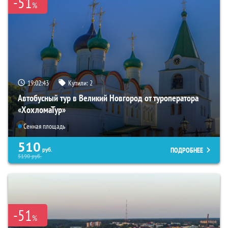
-51
%
19:02:42
Купили:
2
Автобусный тур в Великий Новгород от туроператора
«ХохломаТур»
Сенная площадь
510
ПОДРОБНЕЕ
руб.
5190
руб.
-51
%