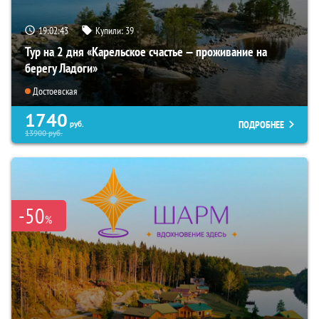
19:02:42
Купили:
39
Тур на 2 дня «Карельское счастье — проживание на
берегу Ладоги»
Достоевская
1740
ПОДРОБНЕЕ
руб.
13900
руб.
-50
%