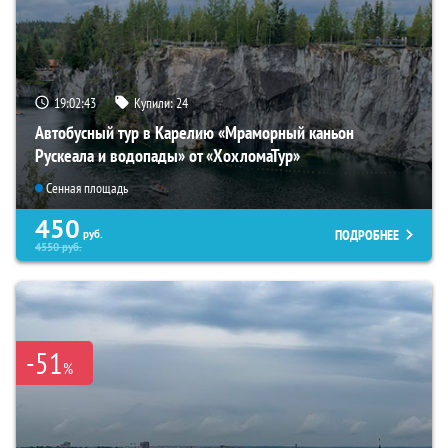
19:02:42
Купили:
24
Автобусный тур в Карелию «Мраморный каньон
Рускеала и водопады» от «ХохломаТур»
Сенная площадь
450
ПОДРОБНЕЕ
руб.
4550
руб.
-51
%