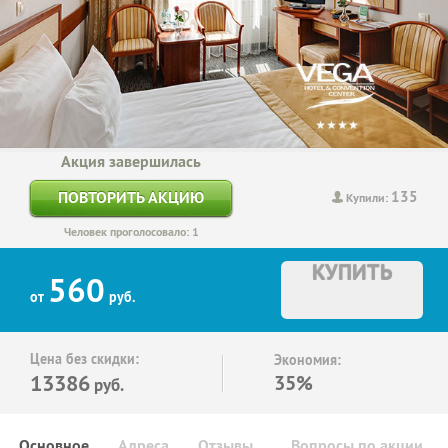
Акция завершилась
135
ПОВТОРИТЬ АКЦИЮ
Купили:
Человек проголосовало: 1
КУПИТЬ
560
от
руб.
Цена без скидки:
Экономия:
13386
35%
руб.
Основное
Адреса
Отзывы
Вопросы по акции