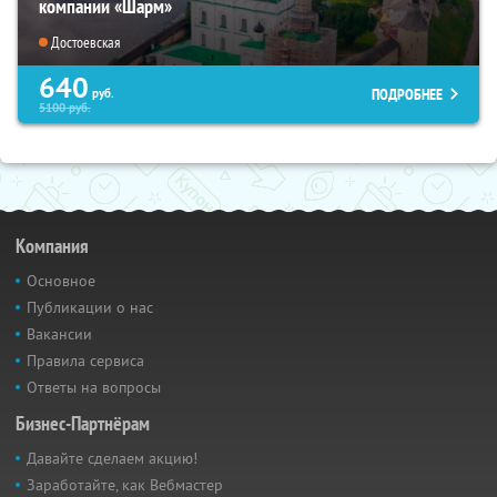
компании «Шарм»
Достоевская
640
ПОДРОБНЕЕ
руб.
5100
руб.
Компания
Основное
Публикации о нас
Вакансии
Правила сервиса
Ответы на вопросы
Бизнес-Партнёрам
Давайте сделаем акцию!
Заработайте, как Вебмастер