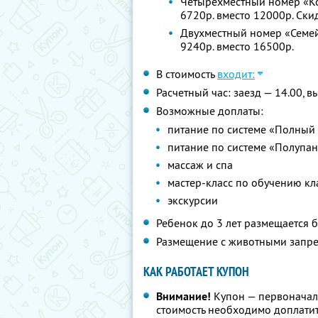
Четырехместный номер «Ком
6720р. вместо 12000р. Ск
Двухместный номер «Семейн
9240р. вместо 16500р.
В стоимость
входит:
Расчетный час: заезд — 14.00, в
Возможные доплаты:
питание по системе «Полный п
питание по системе «Полупанс
массаж и спа
мастер-класс по обучению кл
экскурсии
Ребенок до 3 лет размещается б
Размещение с животными запр
КАК РАБОТАЕТ КУПОН
Внимание!
Купон — первоначал
стоимость необходимо доплатит