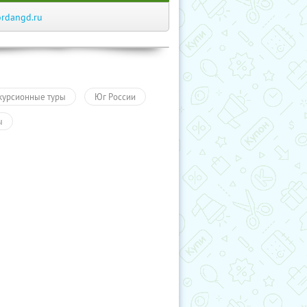
ordangd.ru
курсионные туры
Юг России
ы