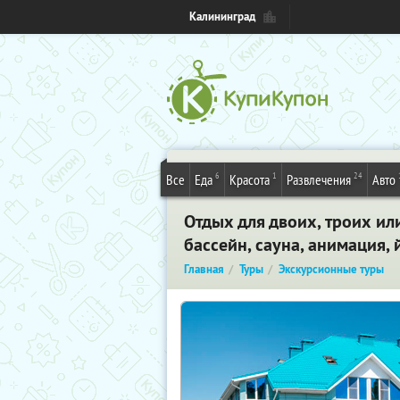
Калининград
6
1
24
Все
Еда
Красота
Развлечения
Авто
Отдых для двоих, троих ил
бассейн, сауна, анимация, 
Главная
Туры
Экскурсионные туры