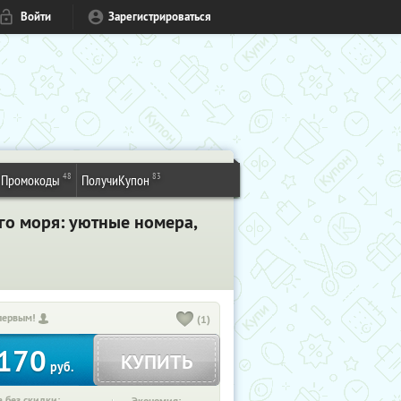
Войти
Зарегистрироваться
48
83
Промокоды
ПолучиКупон
го моря: уютные номера,
первым!
(1)
170
КУПИТЬ
руб.
 без скидки: