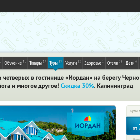
1
31
25
13
12
1
16
6
Обучение
Товары
Туры
Услуги
Здоровье
Отели
Дети
и четверых в гостинице «Иордан» на берегу Черно
йога и многое другое!
Скидка 30%
. Калининград
Купи 
от
Цена