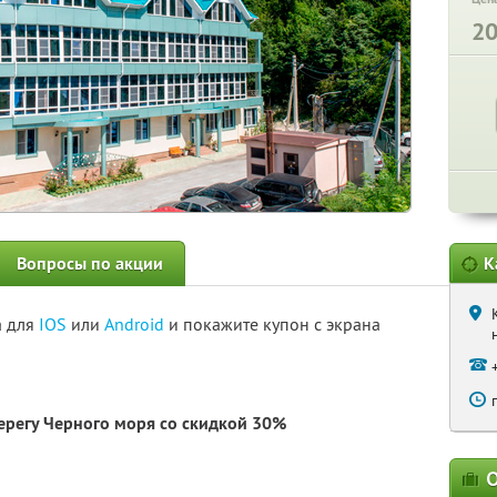
2
Вопросы по акции
К
а для
IOS
или
Android
и покажите купон с экрана
ерегу Черного моря со скидкой 30%
О