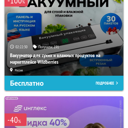
-100
%
02:22:29
Получили:
191
Вакууматор для сухих и влажных продуктов на
маркетплейсе Wildberries
Россия
Бесплатно
ПОДРОБНЕЕ
-40
%