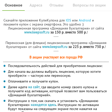
Основное
Адреса
Отзывы
Вопросы по акции
Скачайте приложение КупиКупона для
IOS
или
Android
и
покажите купон с экрана смартфона. Это удобно :)
Лицензионная программа «Домашняя бухгалтерия» от сайта
www.keepsoft.ru
за 150 р. вместо 500 р.
!
----
Переносная (для флешки) лицензионная программа «Домашняя
бухгалтерия» от сайта
www.keepsoft.ru
за 225 р. вместо 750 р.
!
----
В акции участвуют все города РФ
Последовательность действий для приобретения лицензии:
Для начала вы должны выбрать лицензию, которую хотите
приобрести — частную или переносную.
Оплачиваете и получаете купон.
Далее идете
на сайт
, где вводите номер своего купона и
получаете код активации, который позволит вам пользоваться
«Домашней бухгалтерией».
Инструкции о том, как скачать и установить «Домашнюю
бухгалтерию»
находятся здесь
. Инструкции по активации
будут показаны на следующем экране после нажатия на