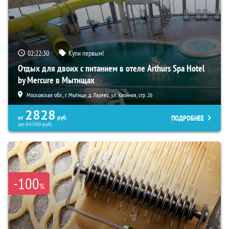
02:22:29
Купи первым!
Отдых для двоих с питанием в отеле Arthurs Spa Hotel
by Mercure в Мытищах
Московская обл., г. Мытищи, д. Ларево, ул. Хвойная, стр. 26
2828
ПОДРОБНЕЕ
от
руб.
до
65700
руб.
-100
%