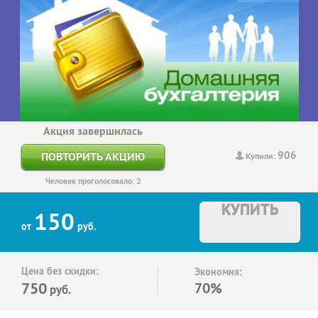
Акция завершилась
906
ПОВТОРИТЬ АКЦИЮ
Купили:
Человек проголосовало: 2
КУПИТЬ
150
от
руб.
Цена без скидки:
Экономия:
750
70%
руб.