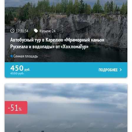
17:31:33
Купили:
24
Автобусный тур в Карелию «Мраморный каньон
Рускеала и водопады» от «ХохломаТур»
Сенная площадь
450
ПОДРОБНЕЕ
руб.
4550
руб.
-51
%