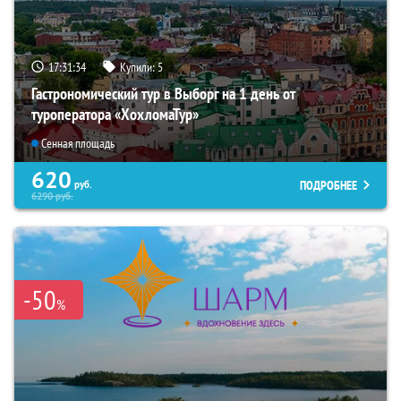
17:31:33
Купили:
5
Гастрономический тур в Выборг на 1 день от
туроператора «ХохломаТур»
Сенная площадь
620
ПОДРОБНЕЕ
руб.
6290
руб.
-50
%