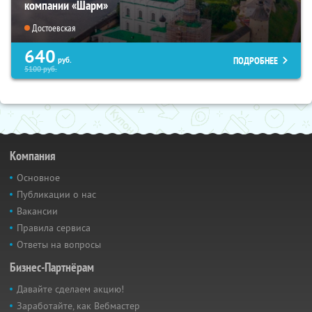
компании «Шарм»
Достоевская
640
ПОДРОБНЕЕ
руб.
5100
руб.
Компания
Основное
Публикации о нас
Вакансии
Правила сервиса
Ответы на вопросы
Бизнес-Партнёрам
Давайте сделаем акцию!
Заработайте, как Вебмастер