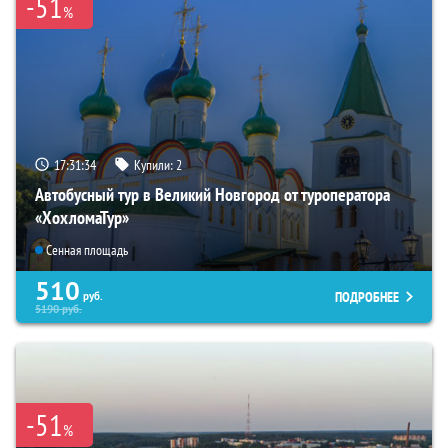
-51
%
17:31:33
Купили:
2
Автобусный тур в Великий Новгород от туроператора
«ХохломаТур»
Сенная площадь
510
ПОДРОБНЕЕ
руб.
5190
руб.
-51
%