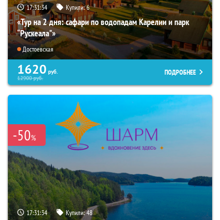
17:31:33
Купили:
6
«Тур на 2 дня: сафари по водопадам Карелии и парк
“Рускеала"»
Достоевская
1620
ПОДРОБНЕЕ
руб.
12900
руб.
-50
%
17:31:33
Купили:
48