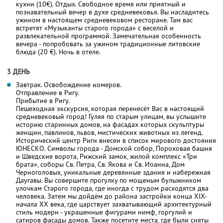
кухни (10€). Отдых. Свободное время или приятный и
познавательный вечер в духе средневековья. Вы насладитесь
ужином в настоящем средневековом ресторане. Там вас
встретят «Музыканты старого города» с веселой и
развлекательной программой. Замечательная особенность
вечера - попробовать за ужином традиционные литовские
блюда (20 €). Ночь в отеле.
3 ДЕНЬ
Завтрак. Освобождение номеров.
Отправление в Ригу.
Прибытие в Ригу.
Пешеходная экскурсия, которая перенесёт Вас в настоящий
средневековый город! Гуляя по старым улицам, вы услышите
историю старинных домов, на фасадах которых скульптуры
женщин, павлинов, львов, мистических животных из легенд.
Исторический центр Риги внесен в список мирового достояния
ЮНЕСКО. Символы города - Домской собор, Пороховая башня
и Шведские ворота, Рижский замок, жилой комплекс «Три
брата», соборы Св. Петра, Св. Якова и Св. Иоанна, Дом
Черноголовых, уникальные деревянные здания и набережная
Даугавы. Вы совершите прогулку по мощеным булыжником
улочкам Старого города, где иногда с трудом расходятся два
человека. Затем мы дойдём до района застройки конца XIX-
начала XX века, где царствует захватывающий архитектурный
стиль модерн - украшенные фигурами нимф, горгулий и
сатиров фасады домов. Также посетите места, где были сняты