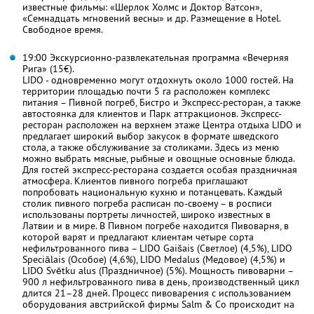
известные фильмы: «Шерлок Холмс и Доктор Ватсон»,
«Семнадцать мгновений весны» и др. Размещение в Hotel.
Свободное время.
19:00 Экскурсионно-развлекательная программа «Вечерняя
Рига» (15€).
LIDO - одновременно могут отдохнуть около 1000 гостей. На
территории площадью почти 5 га расположен комплекс
питания – Пивной погреб, Бистро и Экспресс-ресторан, а также
автостоянка для клиентов и Парк аттракционов. Экспресс-
ресторан расположен на верхнем этаже Центра отдыха LIDO и
предлагает широкий выбор закусок в формате шведского
стола, а также обслуживание за столиками. Здесь из меню
можно выбрать мясные, рыбные и овощные основные блюда.
Для гостей экспресс-ресторана создается особая праздничная
атмосфера. Клиентов пивного погреба приглашают
попробовать национальную кухню и потанцевать. Каждый
столик пивного погреба расписан по-своему – в росписи
использованы портреты личностей, широко известных в
Латвии и в мире. В Пивном погребе находится Пивоварня, в
которой варят и предлагают клиентам четыре сорта
нефильтрованного пива – LIDO Gaišais (Светлое) (4,5%), LIDO
Speciālais (Особое) (4,6%), LIDO Medalus (Медовое) (4,5%) и
LIDO Svētku alus (Праздничное) (5%). Мощность пивоварни –
900 л нефильтрованного пива в день, производственный цикл
длится 21–28 дней. Процесс пивоварения с использованием
оборудования австрийской фирмы Salm & Co происходит на