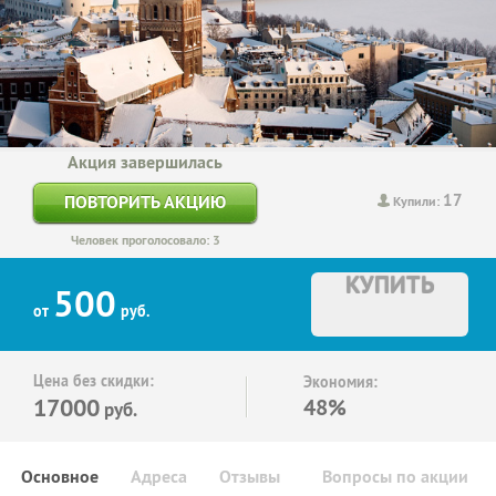
Акция завершилась
17
ПОВТОРИТЬ АКЦИЮ
Купили:
Человек проголосовало: 3
КУПИТЬ
500
от
руб.
Цена без скидки:
Экономия:
17000
48%
руб.
Основное
Адреса
Отзывы
Вопросы по акции