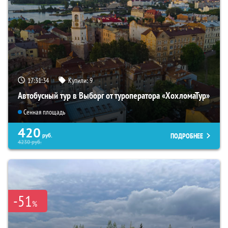
17:31:33
Купили:
9
Автобусный тур в Выборг от туроператора «ХохломаТур»
Сенная площадь
420
ПОДРОБНЕЕ
руб.
4230
руб.
-51
%