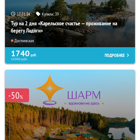
17:31:33
Купили:
39
Тур на 2 дня «Карельское счастье — проживание на
берегу Ладоги»
Достоевская
1740
ПОДРОБНЕЕ
руб.
13900
руб.
-50
%