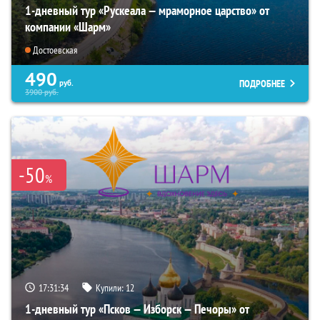
1-дневный тур «Рускеала — мраморное царство» от
компании «Шарм»
Достоевская
490
ПОДРОБНЕЕ
руб.
3900
руб.
-50
%
17:31:33
Купили:
12
1-дневный тур «Псков — Изборск — Печоры» от