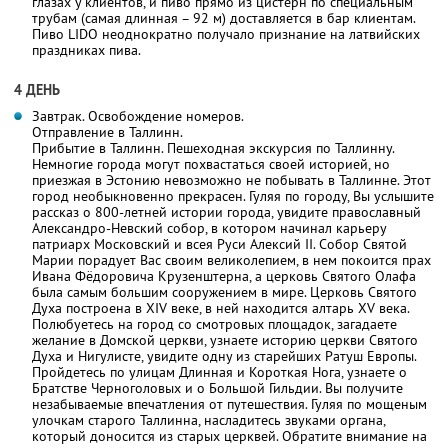
глазах у клиентов, и пиво прямо из цистерн по специальным
трубам (самая длинная – 92 м) доставляется в бар клиентам.
Пиво LIDO неоднократно получало признание на латвийских
праздниках пива.
4 ДЕНЬ
Завтрак. Освобождение номеров.
Отправление в Таллинн.
Прибытие в Таллинн. Пешеходная экскурсия по Таллинну.
Немногие города могут похвастаться своей историей, но
приезжая в Эстонию невозможно не побывать в Таллинне. Этот
город необыкновенно прекрасен. Гуляя по городу, Вы услышите
рассказ о 800-летней истории города, увидите православный
Александро-Невский собор, в котором начинал карьеру
патриарх Московский и всея Руси Алексий II. Собор Святой
Марии порадует Вас своим великолепием, в нем покоится прах
Ивана Фёдоровича Крузенштерна, а церковь Святого Олафа
была самым большим сооружением в мире. Церковь Святого
Духа построена в XIV веке, в ней находится алтарь XV века.
Полюбуетесь на город со смотровых площадок, загадаете
желание в Домской церкви, узнаете историю церкви Святого
Духа и Нигулисте, увидите одну из старейших Ратуш Европы.
Пройдетесь по улицам Длинная и Короткая Нога, узнаете о
Братстве Черноголовых и о Большой Гильдии. Вы получите
незабываемые впечатления от путешествия. Гуляя по мощеным
улочкам старого Таллинна, насладитесь звуками органа,
который доносится из старых церквей. Обратите внимание на