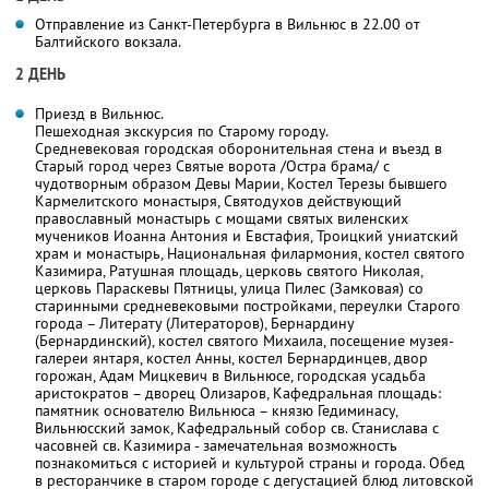
Отправление из Санкт-Петербурга в Вильнюс в 22.00 от
Балтийского вокзала.
2 ДЕНЬ
Приезд в Вильнюс.
Пешеходная экскурсия по Старому городу.
Средневековая городская оборонительная стена и въезд в
Старый город через Святые ворота /Остра брама/ с
чудотворным образом Девы Марии, Костел Терезы бывшего
Кармелитского монастыря, Святодухов действующий
православный монастырь с мощами святых виленских
мучеников Иоанна Антония и Евстафия, Троицкий униатский
храм и монастырь, Национальная филармония, костел святого
Казимира, Ратушная площадь, церковь святого Николая,
церковь Параскевы Пятницы, улица Пилес (Замковая) со
старинными средневековыми постройками, переулки Старого
города – Литерату (Литераторов), Бернардину
(Бернардинский), костел святого Михаила, посещение музея-
галереи янтаря, костел Анны, костел Бернардинцев, двор
горожан, Адам Мицкевич в Вильнюсе, городская усадьба
аристократов – дворец Олизаров, Кафедральная площадь:
памятник основателю Вильнюса – князю Гедиминасу,
Вильнюсский замок, Кафедральный собор cв. Станислава с
часовней cв. Казимира - замечательная возможность
познакомиться с историей и культурой страны и города. Обед
в ресторанчике в старом городе с дегустацией блюд литовской