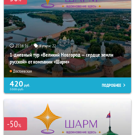
21:16:15
Купили:
22
1-дневный тур «Великий Новгород — сердце земли
русской» от компании «Шарм»
Достоевская
420
ПОДРОБНЕЕ
руб.
3300
руб.
-50
%