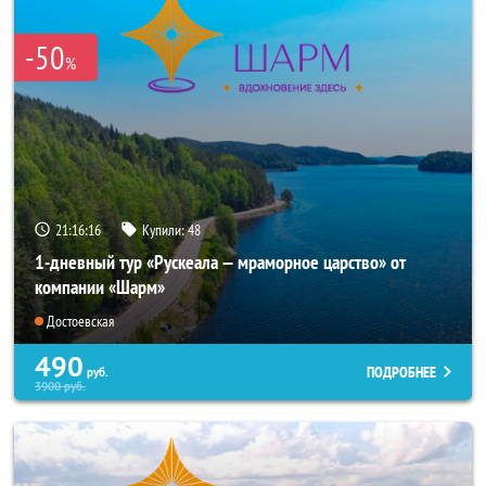
-50
%
21:16:15
Купили:
48
1-дневный тур «Рускеала — мраморное царство» от
компании «Шарм»
Достоевская
490
ПОДРОБНЕЕ
руб.
3900
руб.