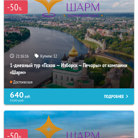
-50
%
21:16:15
Купили:
12
1-дневный тур «Псков — Изборск — Печоры» от компании
«Шарм»
Достоевская
640
ПОДРОБНЕЕ
руб.
5100
руб.
-50
%