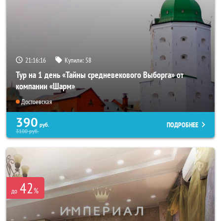
21:16:15
Купили:
58
Тур на 1 день «Тайны средневекового Выборга» от
компании «Шарм»
Достоевская
390
ПОДРОБНЕЕ
руб.
3100
руб.
42
%
до