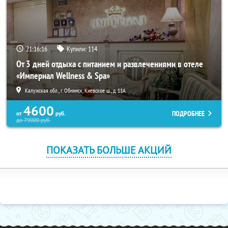
21:16:15
Купили:
114
От 3 дней отдыха с питанием и развлечениями в отеле
«Империал Wellness & Spa»
Калужская обл., г. Обнинск, Киевское ш., д. 11А
4600
ПОДРОБНЕЕ
от
руб.
до
79000
руб.
ПОКАЗАТЬ БОЛЬШЕ АКЦИЙ