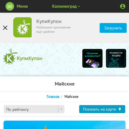
Меню
Калининград
КупиКупон
Мобильное приложение
Загрузить
ещё удобнее
Майские
Главная
Майские
Показать на карте
По рейтингу