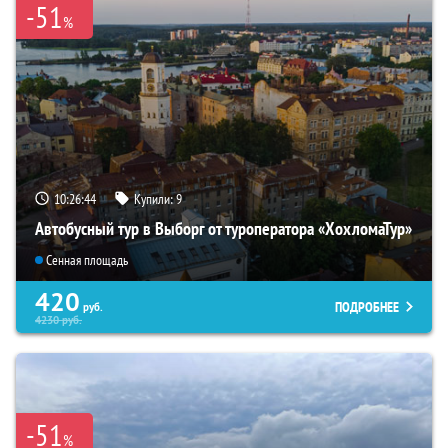
-51
%
10:26:43
Купили:
9
Автобусный тур в Выборг от туроператора «ХохломаТур»
Сенная площадь
420
ПОДРОБНЕЕ
руб.
4230
руб.
-51
%