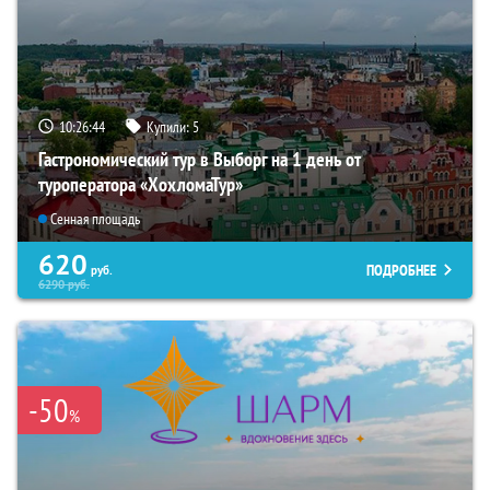
10:26:43
Купили:
5
Гастрономический тур в Выборг на 1 день от
туроператора «ХохломаТур»
Сенная площадь
620
ПОДРОБНЕЕ
руб.
6290
руб.
-50
%