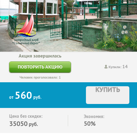
Акция завершилась
14
ПОВТОРИТЬ АКЦИЮ
Купили:
Человек проголосовало: 1
КУПИТЬ
560
от
руб.
Цена без скидки:
Экономия:
35050
50%
руб.