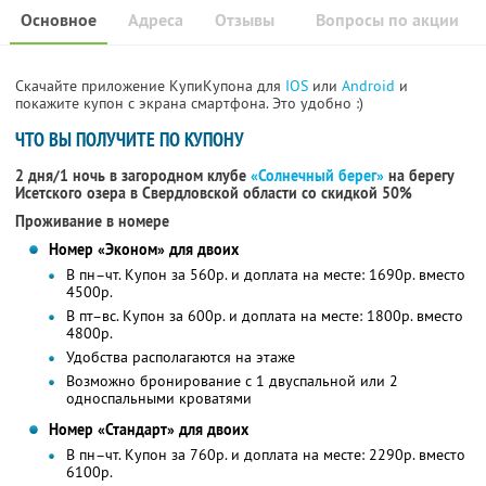
Основное
Адреса
Отзывы
Вопросы по акции
Скачайте приложение КупиКупона для
IOS
или
Android
и
покажите купон с экрана смартфона. Это удобно :)
ЧТО ВЫ ПОЛУЧИТЕ ПО КУПОНУ
2 дня/1 ночь в загородном клубе
«Солнечный берег»
на берегу
Исетского озера в Свердловской области со скидкой 50%
Проживание в номере
Номер «Эконом» для двоих
В пн–чт. Купон за 560р. и доплата на месте: 1690р. вместо
4500р.
В пт–вс. Купон за 600р. и доплата на месте: 1800р. вместо
4800р.
Удобства располагаются на этаже
Возможно бронирование с 1 двуспальной или 2
односпальными кроватями
Номер «Стандарт» для двоих
В пн–чт. Купон за 760р. и доплата на месте: 2290р. вместо
6100р.