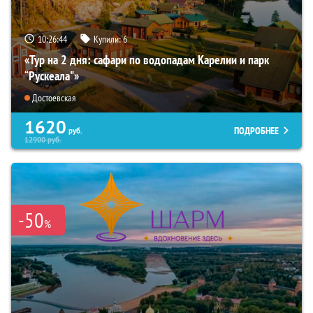
10:26:43
Купили:
6
«Тур на 2 дня: сафари по водопадам Карелии и парк
“Рускеала"»
Достоевская
1620
ПОДРОБНЕЕ
руб.
12900
руб.
-50
%