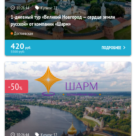
10:26:43
Купили:
22
1-дневный тур «Великий Новгород — сердце земли
русской» от компании «Шарм»
Достоевская
420
ПОДРОБНЕЕ
руб.
3300
руб.
-50
%
10:26:43
Купили:
12