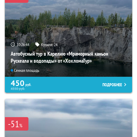
10:26:43
Купили:
24
Автобусный тур в Карелию «Мраморный каньон
Рускеала и водопады» от «ХохломаТур»
Сенная площадь
450
ПОДРОБНЕЕ
руб.
4550
руб.
-51
%