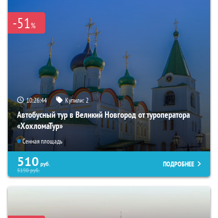
-51
%
10:26:43
Купили:
2
Автобусный тур в Великий Новгород от туроператора
«ХохломаТур»
Сенная площадь
510
ПОДРОБНЕЕ
руб.
5190
руб.