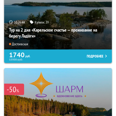
10:26:43
Купили:
39
Тур на 2 дня «Карельское счастье — проживание на
берегу Ладоги»
Достоевская
1740
ПОДРОБНЕЕ
руб.
13900
руб.
-50
%